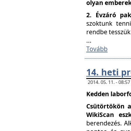
olyan embereke
2. Évzáró pa
szoktunk tenn
rendbe tesszü
...
Tovább
14. heti 
2014. 05. 11. - 08:
Kedden laborfo
Csütörtökön a
WikiScan eszk
berendezés. Al