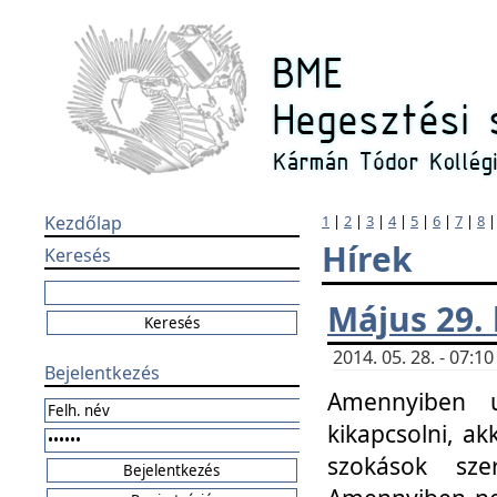
Kezdőlap
1
|
2
|
3
|
4
|
5
|
6
|
7
|
8
Hírek
Keresés
Május 29.
2014. 05. 28. - 07:
Bejelentkezés
Amennyiben u
kikapcsolni, ak
szokások sze