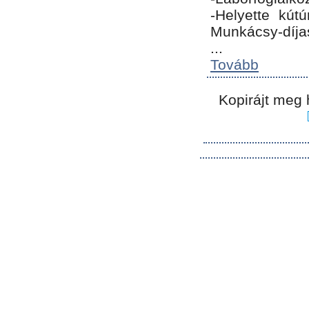
-Helyette kút
Munkácsy-díja
...
Tovább
Kopirájt meg 