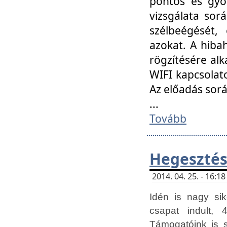
pontos és gyor
vizsgálata so
szélbeégését, 
azokat. A hibah
rögzítésére alk
WIFI kapcsolat
Az előadás sor
...
Tovább
Hegesztés
2014. 04. 25. - 16:
Idén is nagy sik
csapat indult, 
Támogatóink is 