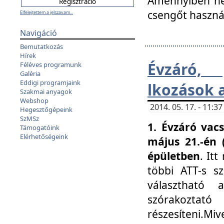
Amennyiben nem
csengőt haszná
Elfelejtettem a jelszavam...
Navigáció
Bemutatkozás
Hírek
Évzáró, 
Féléves programunk
Galéria
Eddigi programjaink
lkozások 
Szakmai anyagok
Webshop
2014. 05. 17. - 11:
Hegesztőgépeink
SzMSz
1. Évzáró vac
Támogatóink
Elérhetőségeink
május 21.-én 
épületben
. It
többi ATT-s sz
választható 
szórakoztató
részesíteni.Miv