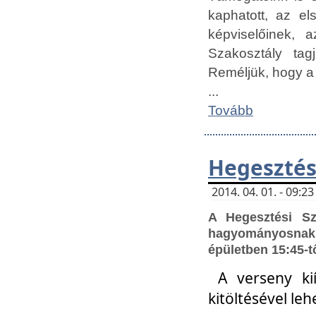
kaphatott, az e
képviselőinek,
Szakosztály tag
Reméljük, hogy a
...
Tovább
Hegesztés
2014. 04. 01. - 09:
A Hegesztési S
hagyományosnak 
épületben 15:45-t
A verseny ki
kitöltésével leh