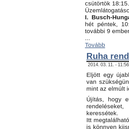
csütörtök 18:15
Üzemlátogatáso
I. Busch-Hung
hét péntek, 10
további 9 embe
...
Tovább
Ruha rend
2014. 03. 11. - 11:5
Eljött egy úja
van szükségünk
mint az elmúlt
Újítás, hogy e
rendelések
keressétek.
Itt megtalálhat
is könnyen kii