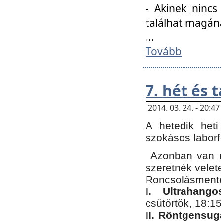
- Akinek nincs
találhat magán
...
Tovább
7. hét és 
2014. 03. 24. - 20:
A hetedik heti
szokásos labor
Azonban van n
szeretnék velet
Roncsolásmente
I. Ultrahang
csütörtök, 18:15
II. Röntgensug