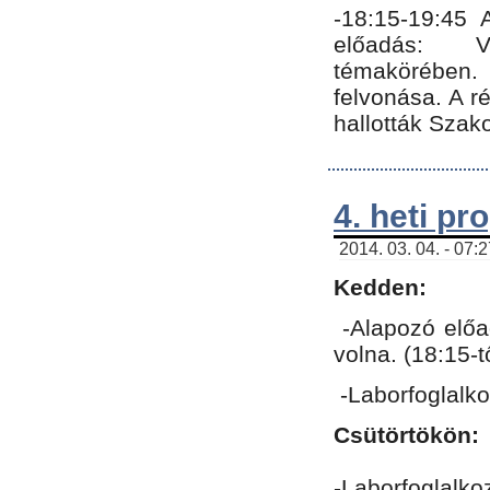
-18:15-19:45
előadás: Vo
témakörében.
felvonása. A 
hallották Szako
4. heti p
2014. 03. 04. - 07:
Kedden:
-Alapozó előa
volna. (18:15-
-Laborfoglalk
Csütörtökön:
-Laborfoglalko