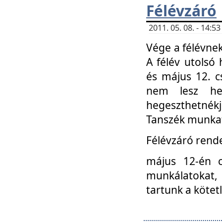
Félévzáró
2011. 05. 08. - 14:
Vége a félévnek
A félév utolsó 
és május 12. c
nem lesz heg
hegeszthetnék
Tanszék munkat
Félévzáró rend
május 12-én c
munkálatokat, 
tartunk a kötet