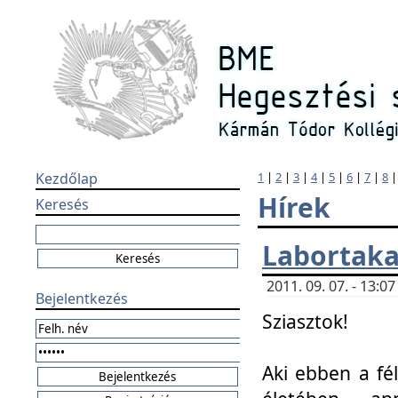
Kezdőlap
1
|
2
|
3
|
4
|
5
|
6
|
7
|
8
Hírek
Keresés
Labortaka
2011. 09. 07. - 13:
Bejelentkezés
Sziasztok!
Aki ebben a fél