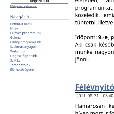
életében, a
programunkat, a
Elfelejtettem a jelszavam...
közeledik, em
Navigáció
tüntetni, illetve
Bemutatkozás
Hírek
Féléves programunk
Időpont:
9.-e, 
Galéria
Eddigi programjaink
Aki csak későb
Szakmai anyagok
munka nagyon 
Webshop
Hegesztőgépeink
jönni.
SzMSz
Támogatóink
Elérhetőségeink
Félévnyit
2011. 08. 31. - 08:
Hamarosan ke
híven most is f