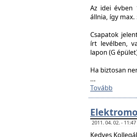
Az idei évben 
állnia, így max
Csapatok jele
írt levélben, 
lapon (G épület)
Ha biztosan ne
...
Tovább
Elektromo
2011. 04. 02. - 11:
Kedves Kollegá