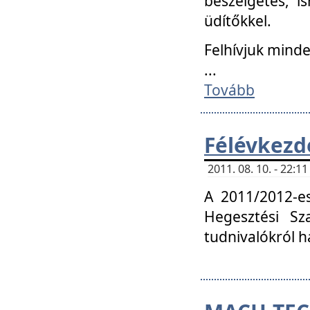
beszélgetés, i
üdítőkkel.
Felhívjuk mind
...
Tovább
Félévkezd
2011. 08. 10. - 22:
A 2011/2012-e
Hegesztési Sza
tudnivalókról 