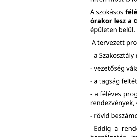
A szokásos
fél
órakor lesz a 
épületen belül.
A tervezett pr
- a Szakosztály
- vezetőség vál
- a tagság felt
- a féléves pro
rendezvények, 
- rövid beszámo
Eddig a rende