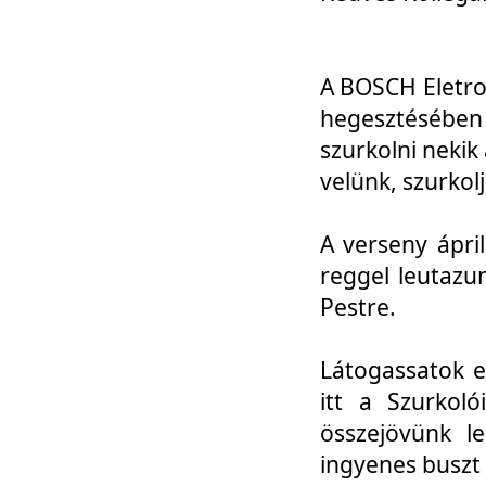
A BOSCH Eletro
hegesztésébe
szurkolni nekik
velünk, szurkol
A verseny ápri
reggel leutazu
Pestre.
Látogassatok e
itt a Szurkoló
összejövünk l
ingyenes buszt