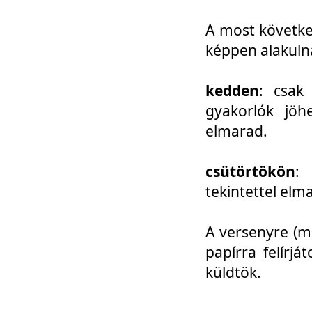
A most követke
képpen alakuln
kedden
: csak
gyakorlók jöh
elmarad.
csütörtökön
: 
tekintettel elm
A versenyre (mo
papírra felírj
küldtök.