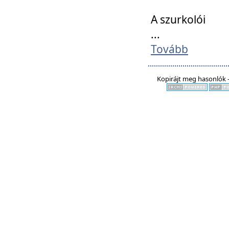
A szurkolói
...
Tovább
Kopirájt meg hasonlók -