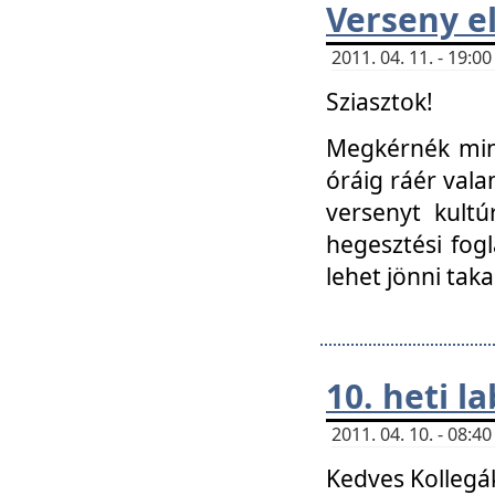
Verseny el
2011. 04. 11. - 19:
Sziasztok!
Megkérnék mind
óráig ráér vala
versenyt kultú
hegesztési fog
lehet jönni taka
10. heti l
2011. 04. 10. - 08:
Kedves Kollegá