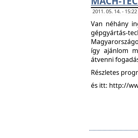
MACH-TECH
2011. 05. 14. - 15:
Van néhány in
gépgyártás-tech
Magyarországon
így ajánlom m
átvenni fogadá
Részletes progr
és itt: http:/