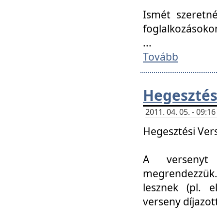
Ismét szeretné
foglalkozásoko
...
Tovább
Hegesztés
2011. 04. 05. - 09:
Hegesztési Verse
A versenyt 
megrendezzük.
lesznek (pl. e
verseny díjazo