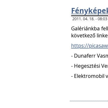
Fényképe
2011. 04. 18. - 08:
Galériánkba fel
következő linke
https://picas
- Dunaferr Vas
- Hegesztési V
- Elektromobil 