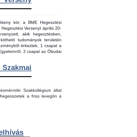
evékeny kör, a BME Hegesztési
 Hegesztési Versenyt április 20-
senyzett, akik hegesztésben,
 köthető tudományok területén
tézményből érkeztek, 1 csapat a
Egyetemről, 2 csapat az Óbudai
m Szakmai
smérnöki Szakkollégium által
hegesszetek a friss levegőn a
elhívás