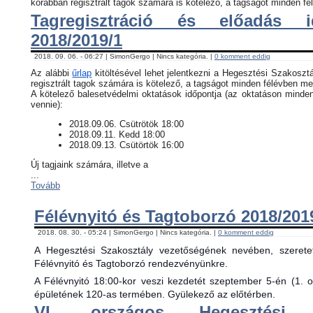
korábban regisztrált tagok számára is kötelező, a tagságot minden fél
Tagregisztráció és előadás i
2018/2019/1
2018. 09. 06. - 06:27 | SimonGergo | Nincs kategória. |
0 komment eddig
Az alábbi
űrlap
kitöltésével lehet jelentkezni a Hegesztési Szakosztá
regisztrált tagok számára is kötelező, a tagságot minden félévben meg
​A kötelező balesetvédelmi oktatások időpontja (az oktatáson minde
vennie):
​2018.09.06. Csütrötök 18:00
2018.09.11. Kedd 18:00
2018.09.13. Csütörtök 16:00
Új tagjaink számára, illetve a
...
Tovább
Félévnyitó és Tagtoborzó 2018/201
2018. 08. 30. - 05:24 | SimonGergo | Nincs kategória. |
0 komment eddig
A Hegesztési Szakosztály vezetőségének nevében, szerete
Félévnyitó és Tagtoborzó rendezvényünkre.
A Félévnyitó 18:00-kor veszi kezdetét szeptember 5-én (1. 
épületének 120-as termében. Gyülekező az előtérben.
VI. országos Hegesztési 