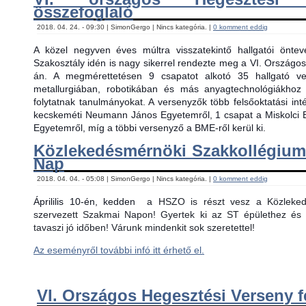
összefoglaló
2018. 04. 24. - 09:30 | SimonGergo | Nincs kategória. |
0 komment eddig
A közel negyven éves múltra visszatekintő hallgatói önt
Szakosztály idén is nagy sikerrel rendezte meg a VI. Országos
án. A megmérettetésen 9 csapatot alkotó 35 hallgató ver
metallurgiában, robotikában és más anyagtechnológiákhoz
folytatnak tanulmányokat. A versenyzők több felsőoktatási in
kecskeméti Neumann János Egyetemről, 1 csapat a Miskolci 
Egyetemről, míg a többi versenyző a BME-ről kerül ki.
Közlekedésmérnöki Szakkollégiu
Nap
2018. 04. 04. - 05:08 | SimonGergo | Nincs kategória. |
0 komment eddig
Áprililis 10-én, kedden
a HSZO is részt vesz a Közlekedé
szervezett Szakmai Napon! Gyertek ki az ST épülethez és 
tavaszi jó időben! Várunk mindenkit sok szeretettel!
Az eseményről további infó itt érhető el.
VI. Országos Hegesztési Verseny f