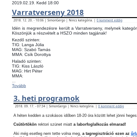
2019.02.19. Kedd 18:00
Varratverseny 2018
2018. 12. 20. - 10:06 | SimonGergo | Nincs kategória. |
0 komment eddig
Idén is megrendezésre került a Varratverseny, melynek kategóri
Köszönjük a részvételt a HSZO minden tagjának!
Kezdő szinten:
TIG: Langa Júlia
MAG: Szabó Tamás
MMA: Csík Dorottya
Haladó szinten:
TIG: Kiss László
MAG: Hirt Péter
MMA:
...
Tovább
3. heti programok
2018. 09. 17. - 07:34 | SimonGergo | Nincs kategória. |
0 komment eddig
A héten kedden a szokásos időben 18-20 óra között lehet jönni heges
Csütörtökön
rektori szünet miatt
a laborfoglalkozás elmarad!
Aki még esetleg nem tette volna meg,
a tagregisztráció ezen az
űrl