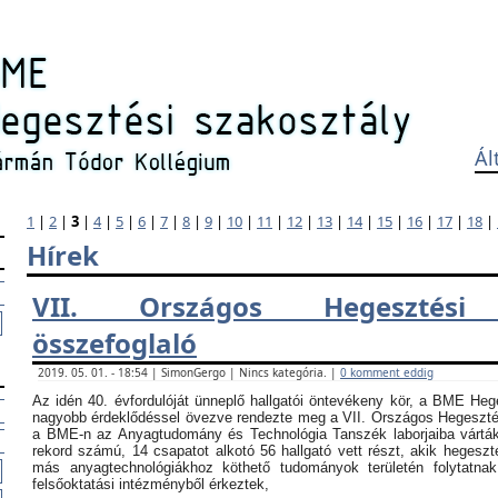
Ál
1
|
2
|
3
|
4
|
5
|
6
|
7
|
8
|
9
|
10
|
11
|
12
|
13
|
14
|
15
|
16
|
17
|
18
|
Hírek
VII. Országos Hegesztési
összefoglaló
2019. 05. 01. - 18:54 | SimonGergo | Nincs kategória. |
0 komment eddig
Az idén 40. évfordulóját ünneplő hallgatói öntevékeny kör, a BME Heg
nagyobb érdeklődéssel övezve rendezte meg a VII. Országos Hegesztési
a BME-n az Anyagtudomány és Technológia Tanszék laborjaiba vártá
rekord számú, 14 csapatot alkotó 56 hallgató vett részt, akik hegeszt
más anyagtechnológiákhoz köthető tudományok területén folytatna
felsőoktatási intézményből érkeztek,