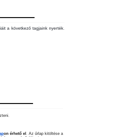
áit a következő tagjaink nyerték.
zteni.
ap
on érhető el
.
Az űrlap kitöltése a