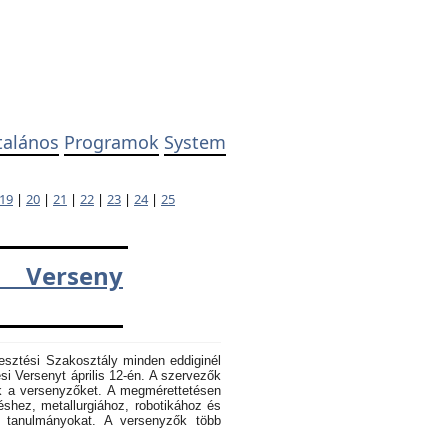
talános
Programok
System
19
|
20
|
21
|
22
|
23
|
24
|
25
 Verseny
esztési Szakosztály minden eddiginél
 Versenyt április 12-én. A szervezők
k a versenyzőket. A megmérettetésen
éshez, metallurgiához, robotikához és
k tanulmányokat. A versenyzők több