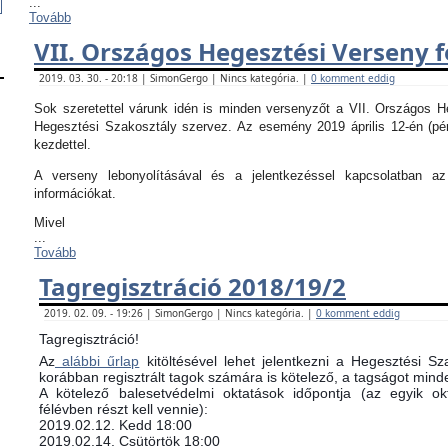
...
Tovább
VII. Országos Hegesztési Verseny f
2019. 03. 30. - 20:18 | SimonGergo | Nincs kategória. |
0 komment eddig
Sok szeretettel várunk idén is minden versenyzőt a VII. Országos 
Hegesztési Szakosztály szervez. Az esemény 2019 április 12-én (pé
kezdettel.
A verseny lebonyolításával és a jelentkezéssel kapcsolatban 
információkat.
Mivel
...
Tovább
Tagregisztráció 2018/19/2
2019. 02. 09. - 19:26 | SimonGergo | Nincs kategória. |
0 komment eddig
Tagregisztráció!
Az
alábbi űrlap
kitöltésével lehet jelentkezni a Hegesztési Sz
korábban regisztrált tagok számára is kötelező, a tagságot minde
​A kötelező balesetvédelmi oktatások időpontja (az egyik 
félévben részt kell vennie):
​2019.02.12. Kedd 18:00
2019.02.14. Csütörtök 18:00