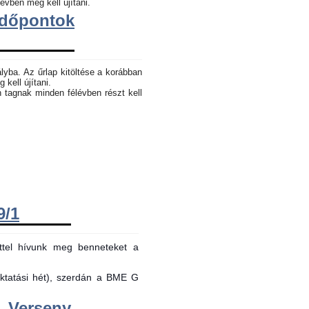
évben meg kell újítani.
dőpontok
lyba. Az űrlap kitöltése a korábban
 kell újítani.
n tagnak minden félévben részt kell
9/1
ttel hívunk meg benneteket a
oktatási hét), szerdán a BME G
Verseny