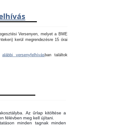
elhívás
Hegesztési Versenyen, melyet a BME
nteken) kerül megrendezésre 15 órai
az
alábbi versenyfelhívás
ban találtok
akosztályba. Az űrlap kitöltése a
n félévben meg kell újítani.
oktatáson minden tagnak minden