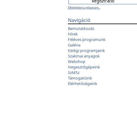
Elfelejtettem a jelszavam...
Navigáció
Bemutatkozás
Hírek
Féléves programunk
Galéria
Eddigi programjaink
Szakmai anyagok
Webshop
Hegesztőgépeink
SzMSz
Támogatóink
Elérhetőségeink