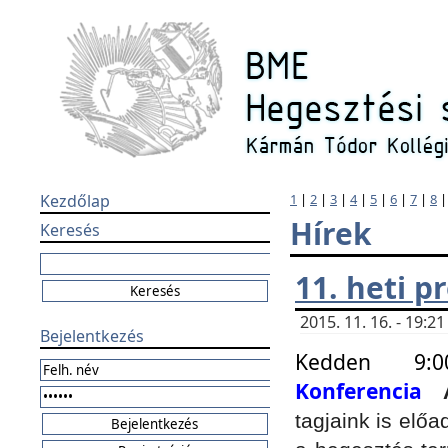
Kezdőlap
1
|
2
|
3
|
4
|
5
|
6
|
7
|
8
Hírek
Keresés
11. heti 
2015. 11. 16. - 19:
Bejelentkezés
Kedden 9:
Konferencia
tagjaink is elő