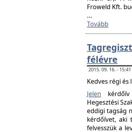
Froweld Kft. bu
...
Tovább
Tagregis
félévre
2015. 09. 16. - 15:
Kedves régi és 
Jelen
kérdőív 
Hegesztési Szak
eddigi tagság n
kérdőívet, aki
felvesszük a le