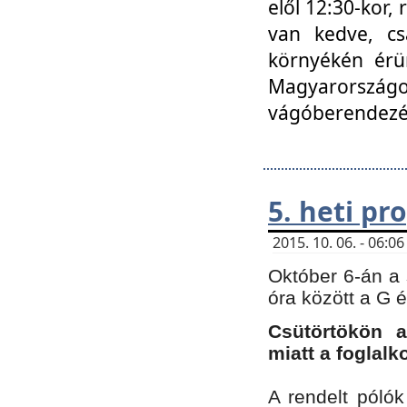
elől 12:30-kor,
van kedve, cs
környékén érün
Magyarországo
vágóberendezé
5. heti p
2015. 10. 06. - 06:
Október 6-án a 
óra között a G 
Csütörtökön a
miatt a foglal
A rendelt póló