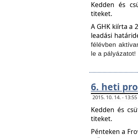
Kedden és csü
titeket.
A GHK kiírta a 
leadási határid
félévben aktíva
le a pályázatot!
6. heti p
2015. 10. 14. - 13:
Kedden és csüt
titeket.
Pénteken a Frow