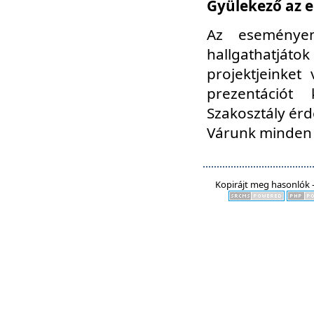
Gyülekező az e
Az eseményen
hallgathatjáto
projektjeinket
prezentációt
Szakosztály ér
Várunk minden 
Kopirájt meg hasonlók -