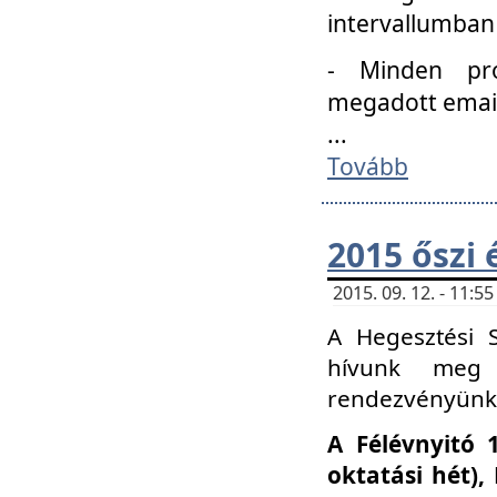
intervallumban
- Minden pro
megadott email 
...
Tovább
2015 őszi 
2015. 09. 12. - 11:
A Hegesztési S
hívunk meg 
rendezvényünk
A Félévnyitó 
oktatási hét)