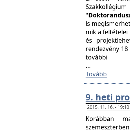
Szakkollégi
"
Doktorandusz
is megismerhet
mik a feltétele
és projektleh
rendezvény 18 
további
...
Tovább
9. heti p
2015. 11. 16. - 19:
Korábban má
szemeszterben