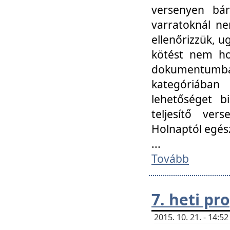
versenyen bár
varratoknál ne
ellenőrizzük, u
kötést nem hoz
dokumentumban 
kategóriába
lehetőséget bi
teljesítő ver
Holnaptól egés
...
Tovább
7. heti p
2015. 10. 21. - 14: