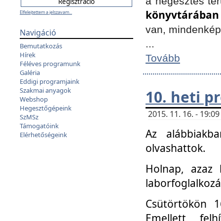
a hegesztés ter
könyvtárában
Elfelejtettem a jelszavam...
van, mindenké
Navigáció
...
Bemutatkozás
Hírek
Tovább
Féléves programunk
Galéria
Eddigi programjaink
Szakmai anyagok
10. heti 
Webshop
Hegesztőgépeink
2015. 11. 16. - 19:
SzMSz
Támogatóink
Az alábbiakb
Elérhetőségeink
olvashattok.
Holnap, azaz 
laborfoglalkozá
Csütörtökön 16
Emellett fe