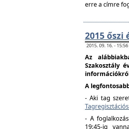
erre a címre fo
2015 őszi 
2015. 09. 16. - 15:
Az alábbiakb
Szakosztály é
információkról
A legfontosabb
- Aki tag szere
Tagregisztációs
- A foglalkozá
19:45-ig vann