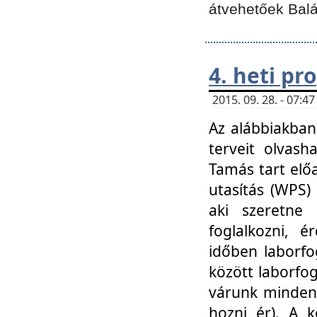
átvehetőek Balá
4. heti p
2015. 09. 28. - 07:
Az alábbiakban 
terveit olvash
Tamás tart elő
utasítás (WPS)
aki szeretne k
foglalkozni, 
időben laborfo
között laborfog
várunk mindenk
hozni ér). A 