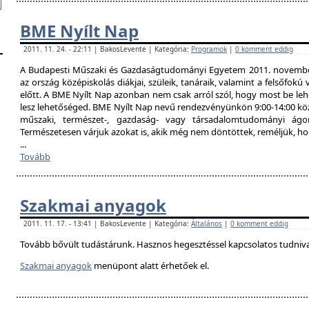
BME Nyílt Nap
2011. 11. 24. - 22:11 | BakosLevente | Kategória:
Programok
|
0 komment eddig
A Budapesti Műszaki és Gazdaságtudományi Egyetem 2011. november 
az ország középiskolás diákjai, szüleik, tanáraik, valamint a felsőfok
előtt. A BME Nyílt Nap azonban nem csak arról szól, hogy most be lehe
lesz lehetőséged. BME Nyílt Nap nevű rendezvényünkön 9:00-14:00 közö
műszaki, természet-, gazdaság- vagy társadalomtudományi ágon
Természetesen várjuk azokat is, akik még nem döntöttek, reméljük, h
...
Tovább
Szakmai anyagok
2011. 11. 17. - 13:41 | BakosLevente | Kategória:
Általános
|
0 komment eddig
Tovább bővült tudástárunk. Hasznos hegesztéssel kapcsolatos tudniv
Szakmai anyagok
menüpont alatt érhetőek el.