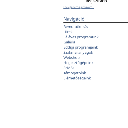
Elfelejtettem a jelszavam...
Navigáció
Bemutatkozás
Hírek
Féléves programunk
Galéria
Eddigi programjaink
Szakmai anyagok
Webshop
Hegesztőgépeink
SzMSz
Támogatóink
Elérhetőségeink