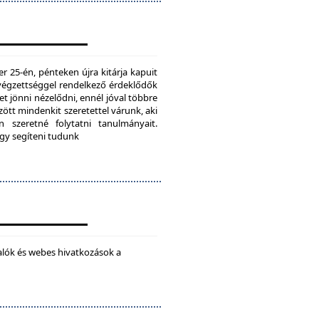
25-én, pénteken újra kitárja kapuit
ú végzettséggel rendelkező érdeklődők
t jönni nézelődni, ennél jóval többre
tt mindenkit szeretettel várunk, aki
 szeretné folytatni tanulmányait.
ogy segíteni tudunk
alók és webes hivatkozások a