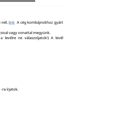
-nél.
link
A cég kombájnokhoz gyárt
csival vagy vonattal megyünk.
a levélre ne válaszoljatok!) A levél
ra írjatok.