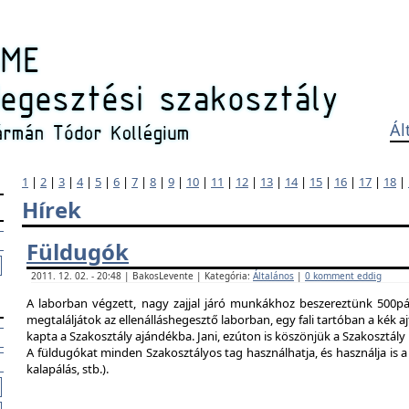
Ál
1
|
2
|
3
|
4
|
5
|
6
|
7
|
8
|
9
|
10
|
11
|
12
|
13
|
14
|
15
|
16
|
17
|
18
|
Hírek
Füldugók
2011. 12. 02. - 20:48 | BakosLevente | Kategória:
Általános
|
0 komment eddig
A laborban végzett, nagy zajjal járó munkákhoz beszereztünk 500pár
megtaláljátok az ellenálláshegesztő laborban, egy fali tartóban a kék ajt
kapta a Szakosztály ajándékba. Jani, ezúton is köszönjük a Szakosztál
A füldugókat minden Szakosztályos tag használhatja, és használja is a 
kalapálás, stb.).