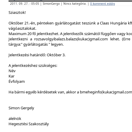
2011. 09. 27. - 05:05 | SimonGergo | Nincs kategória. |
0 komment eddig
Sziasztok!
Október 21.-én, pénteken gyárlátogatást teszünk a Claas Hungária kft
vágóasztalokat.
Maximum 20 fő jelentkezhet. A jelentkezők számától függően vagy ko
Jelentkezni a rozsavolgyibalazs.balazs(kukac)gmail.com lehet. (Erre 
tárgya:" gyárlátogatás " legyen.
Jelentkezési határidő: Október 3.
A jelentkezéshez szükséges:
Név
Kar
Évfolyam
Ha bármi egyéb kérdésetek van, akkor a bmeheginfo(kukac)gmail.com -
Simon Gergely
alelnök
Hegesztési Szakosztály