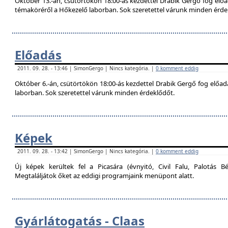
Október 13.-án, csütörtökön 18:00-ás kezdettel Drabik Gergő fog előa
témaköréről a Hőkezelő laborban. Sok szeretettel várunk minden érde
Előadás
2011. 09. 28. - 13:46 | SimonGergo | Nincs kategória. |
0 komment eddig
Október 6.-án, csütörtökön 18:00-ás kezdettel Drabik Gergő fog előadás
laborban. Sok szeretettel várunk minden érdeklődőt.
Képek
2011. 09. 28. - 13:42 | SimonGergo | Nincs kategória. |
0 komment eddig
Új képek kerültek fel a Picasára (évnyitó, Civil Falu, Palotás Bé
Megtaláljátok őket az eddigi programjaink menüpont alatt.
Gyárlátogatás - Claas