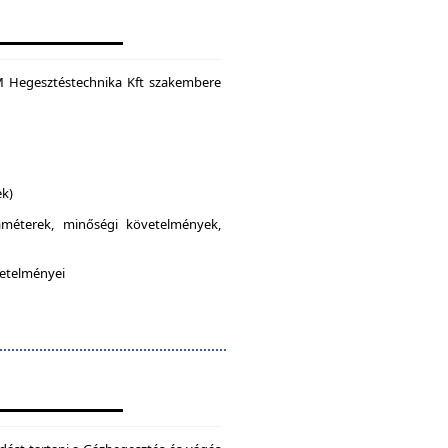
M Hegesztéstechnika Kft szakembere
ek)
raméterek, minőségi követelmények,
vetelményei