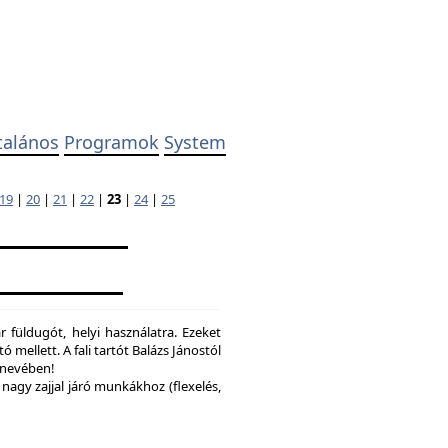
talános
Programok
System
19
|
20
|
21
|
22
|
23
|
24
|
25
 füldugót, helyi használatra. Ezeket
ó mellett. A fali tartót Balázs Jánostól
y nevében!
nagy zajjal járó munkákhoz (flexelés,