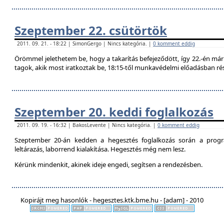
Szeptember 22. csütörtök
2011. 09. 21. - 18:22 | SimonGergo | Nincs kategória. |
0 komment eddig
Örömmel jelethetem be, hogy a takarítás befejeződött, így 22.-én már 
tagok, akik most iratkoztak be, 18:15-től munkavédelmi előadásban ré
Szeptember 20. keddi foglalkozás
2011. 09. 19. - 16:32 | BakosLevente | Nincs kategória. |
0 komment eddig
Szeptember 20-án kedden a hegesztés foglalkozás során a progr
leltárazás, laborrend kialakítása. Hegesztés még nem lesz.
Kérünk mindenkit, akinek ideje engedi, segítsen a rendezésben.
Kopirájt meg hasonlók - hegesztes.ktk.bme.hu - [adam] - 2010