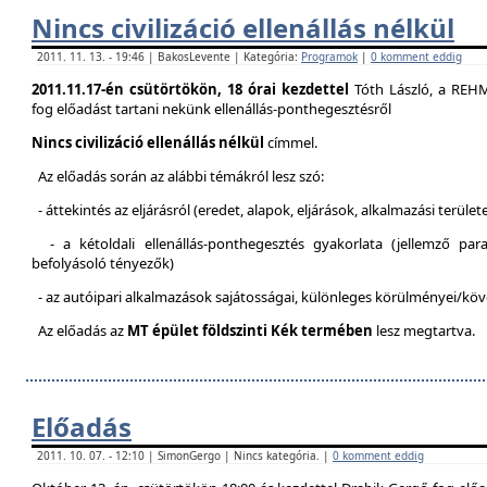
Nincs civilizáció ellenállás nélkül
2011. 11. 13. - 19:46 | BakosLevente | Kategória:
Programok
|
0 komment eddig
2011.11.17-én csütörtökön, 18 órai kezdettel
Tóth László, a REH
fog előadást tartani nekünk ellenállás-ponthegesztésről
Nincs civilizáció ellenállás nélkül
címmel.
Az előadás során az alábbi témákról lesz szó:
- áttekintés az eljárásról (eredet, alapok, eljárások, alkalmazási terület
- a kétoldali ellenállás-ponthegesztés gyakorlata (jellemző pa
befolyásoló tényezők)
- az autóipari alkalmazások sajátosságai, különleges körülményei/kö
Az előadás az
MT épület földszinti Kék termében
lesz megtartva.
Előadás
2011. 10. 07. - 12:10 | SimonGergo | Nincs kategória. |
0 komment eddig