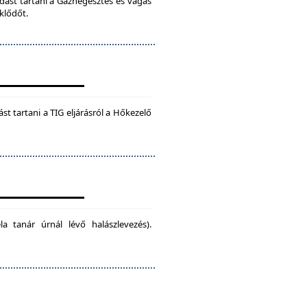
dást tartani a Gázhegesztés és vágás
klődőt.
t tartani a TIG eljárásról a Hőkezelő
la tanár úrnál lévő halászlevezés).