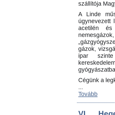
szállítója Ma
A Linde műs
úgynevezett 
acetilén és
nemesgáz
„gázgyógysze
gázok, vizsg
ipar szin
kereskedele
gyógyászatb
Cégünk a leg
...
Tovább
VI. Heg