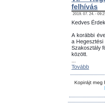
felhívás
2019. 07. 24. - 09:
Kedves Érdek
A korábbi év
a Hegesztési
Szakosztály 
között.
...
Tovább
Kopirájt meg 