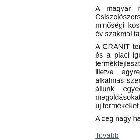
A magyar m
Csiszolósze
minőségi kös
év szakmai tap
A GRANIT ter
és a piaci i
termékfejles
illetve egy
alkalmas sze
állunk egye
megoldásokat
új termékeket 
A cég nagy ha
...
Tovább