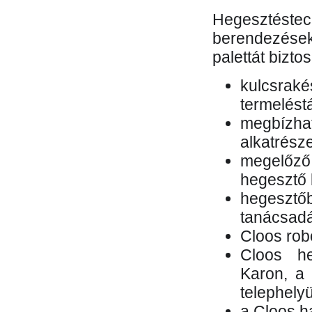
Hegesztés
berendezések 
palettát bizto
kulcsr
termelés
megbízh
alkatrésze
megelőző
hegesztő 
hegesztő
tanácsad
Cloos rob
Cloos he
Karon, a 
telephely
a Cloos h