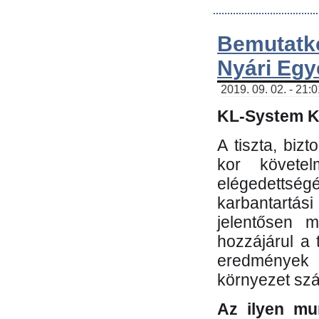
Bemutatk
Nyári Egy
2019. 09. 02. - 21:
KL-System Kf
A tiszta, bi
kor követe
elégedettség
karbantartás
jelentősen m
hozzájárul a
eredmények e
környezet sz
Az ilyen mu