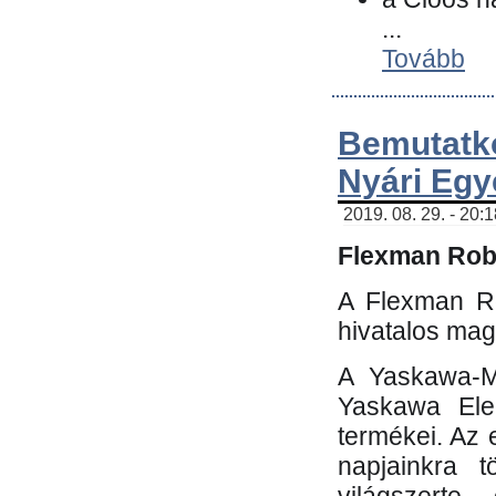
...
Tovább
Bemutatk
Nyári Egy
2019. 08. 29. - 20:
Flexman Robo
A Flexman Ro
hivatalos mag
A Yaskawa-Mo
Yaskawa Elec
termékei. Az e
napjainkra t