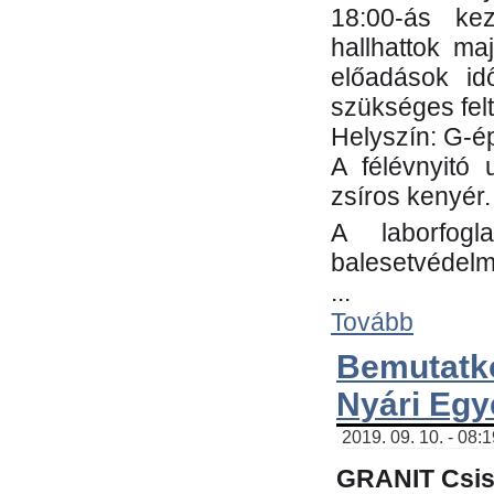
18:00-ás kez
hallhattok ma
előadások id
szükséges fel
Helyszín: G-ép
A félévnyitó 
zsíros kenyér.
A laborfogl
balesetvédelm
...
Tovább
Bemutatk
Nyári Egy
2019. 09. 10. - 08:
GRANIT Csis