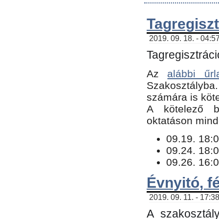
Tagregiszt
2019. 09. 18. - 04:5
Tagregisztráci
Az
alábbi űrl
Szakosztályba.
számára is köte
​A kötelező b
oktatáson minde
09.19. 18:0
09.24. 18:0
09.26. 16:0
Évnyitó, f
2019. 09. 11. - 17:3
A szakosztál