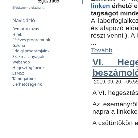
linken
érhető e
Elfelejtettem a jelszavam...
tagságot minde
Navigáció
A laborfoglalko
és alapozó előa
Bemutatkozás
Hírek
részt venni.). 
Féléves programunk
...
Galéria
Tovább
Eddigi programjaink
Szakmai anyagok
VI. Heg
Webshop
Hegesztőgépeink
beszámol
SzMSz
Támogatóink
2019. 09. 20. - 05:5
Elérhetőségeink
A VI. hegeszté
Az eseményről
napra a linkeke
A csütörtökön 