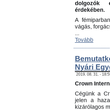
dolgozók 
érdekében.
A fémiparba
vágás, forgác
...
Tovább
Bemutatk
Nyári Egy
2019. 08. 31. - 18:
Crown Interna
Cégünk a Cro
jelen a haz
kizárólagos m