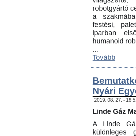
világszerte
robotgyártó c
a szakmában:
festési, pale
iparban els
humanoid robo
...
Tovább
Bemutatk
Nyári Egy
2019. 08. 27. - 18:
Linde Gáz Ma
A Linde Gáz
különleges 