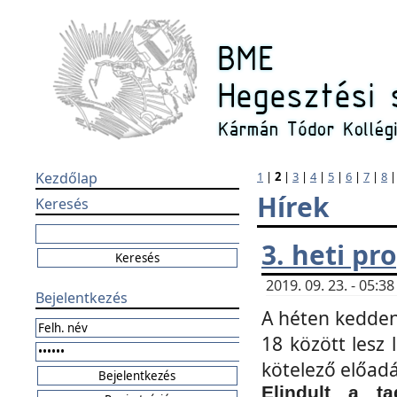
Kezdőlap
1
|
2
|
3
|
4
|
5
|
6
|
7
|
8
Hírek
Keresés
3. heti p
2019. 09. 23. - 05:
Bejelentkezés
A héten kedden
18 között lesz 
kötelező előad
Elindult a ta