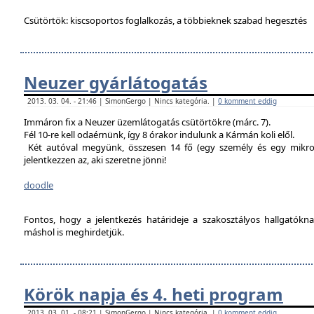
Csütörtök: kiscsoportos foglalkozás, a többieknek szabad hegesztés
Neuzer gyárlátogatás
2013. 03. 04. - 21:46 | SimonGergo | Nincs kategória. |
0 komment eddig
Immáron fix a Neuzer üzemlátogatás csütörtökre (márc. 7).
Fél 10-re kell odaérnünk, így 8 órakor indulunk a Kármán koli elől.
Két autóval megyünk, összesen 14 fő (egy személy és egy mikro
jelentkezzen az, aki szeretne jönni!
doodle
Fontos, hogy a jelentkezés határideje a szakosztályos hallgatókn
máshol is meghirdetjük.
Körök napja és 4. heti program
2013. 03. 01. - 08:21 | SimonGergo | Nincs kategória. |
0 komment eddig