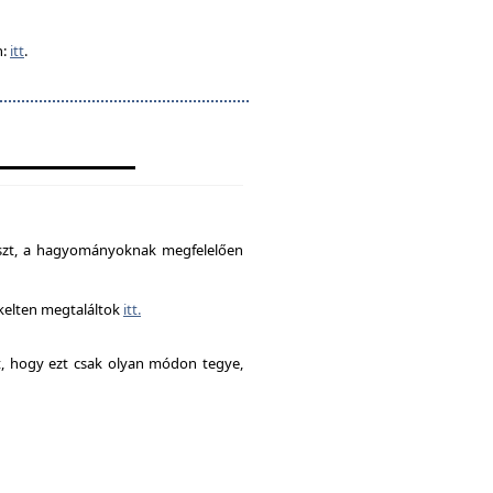
n:
itt
.
észt, a hagyományoknak megfelelően
ékelten megtaláltok
itt.
it, hogy ezt csak olyan módon tegye,