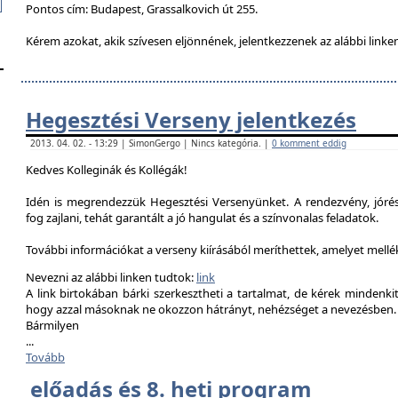
Pontos cím: Budapest, Grassalkovich út 255.
Kérem azokat, akik szívesen eljönnének, jelentkezzenek az alábbi linke
Hegesztési Verseny jelentkezés
2013. 04. 02. - 13:29 | SimonGergo | Nincs kategória. |
0 komment eddig
Kedves Kolleginák és Kollégák!
Idén is megrendezzük Hegesztési Versenyünket. A rendezvény, jór
fog zajlani, tehát garantált a jó hangulat és a színvonalas feladatok.
További információkat a verseny kiírásából meríthettek, amelyet mell
Nevezni az alábbi linken tudtok:
link
A link birtokában bárki szerkesztheti a tartalmat, de kérek mindenk
hogy azzal másoknak ne okozzon hátrányt, nehézséget a nevezésben.
Bármilyen
...
Tovább
előadás és 8. heti program