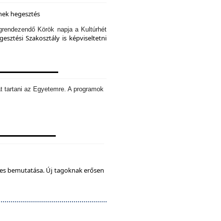
knek hegesztés
rendezendő Körök napja a Kultúrhét
sztési Szakosztály is képviseltetni
t tartani az Egyetemre. A programok
tes bemutatása. Új tagoknak erősen