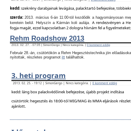
kedd
: szekrény darabjainak levágása, palacktartó befejezése, többie
szerda:
2013. március 6-án 11:00-tól kezdődik a hagyományosan meg
A rendezvényen a Hege
keretein belül. Helyszín a Kármán koli aulája.
fogja magát, ezzel kapcsolatban 2 dologra hívnám fel a figyelmeteket:
Rehm Roadshow 2013
2013. 02. 27. - 07:05 | SimonGergo | Nincs kategória. |
0 komment eddig
Február 28.-án, csütörtökön a Rehm Hegesztéstechnika jön előadásoka
nyitottak, részletes programot
itt
találhattok.
3. heti program
2013. 02. 25. - 19:12 | SimonGergo | Nincs kategória. |
0 komment eddig
kedd: láng box palackvédőinek befejezése, újabb projekt indítása
csütörtök: hegesztés és 18:00-tól MIG/MAG és MMA eljárások részle
ajánlott.