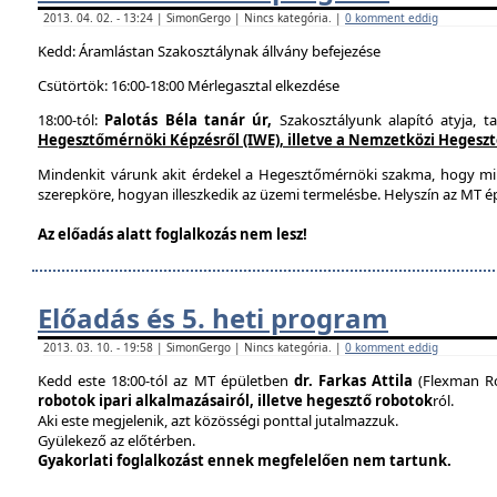
2013. 04. 02. - 13:24 | SimonGergo | Nincs kategória. |
0 komment eddig
Kedd: Áramlástan Szakosztálynak állvány befejezése
Csütörtök: 16:00-18:00 Mérlegasztal elkezdése
18:00-tól:
Palotás Béla tanár úr,
Szakosztályunk alapító atyja, t
Hegesztőmérnöki Képzésről (IWE), illetve a Nemzetközi Hegesztés
Mindenkit várunk akit érdekel a Hegesztőmérnöki szakma, hogy mi
szerepköre, hogyan illeszkedik az üzemi termelésbe. Helyszín az MT ép
Az előadás alatt foglalkozás nem lesz!
Előadás és 5. heti program
2013. 03. 10. - 19:58 | SimonGergo | Nincs kategória. |
0 komment eddig
Kedd este 18:00-tól az MT épületben
dr. Farkas Attila
(Flexman Ro
robotok ipari alkalmazásairól, illetve hegesztő robotok
ról.
Aki este megjelenik, azt közösségi ponttal jutalmazzuk.
Gyülekező az előtérben.
Gyakorlati foglalkozást ennek megfelelően nem tartunk.