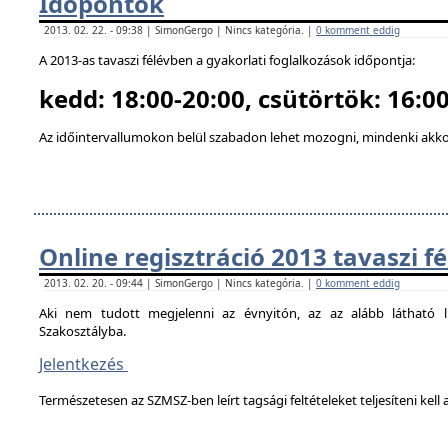
Időpontok
2013. 02. 22. - 09:38 | SimonGergo | Nincs kategória. |
0 komment eddig
A 2013-as tavaszi félévben a gyakorlati foglalkozások időpontja:
kedd: 18:00-20:00, csütörtök: 16:00
Az időintervallumokon belül szabadon lehet mozogni, mindenki akkor
Online regisztráció 2013 tavaszi f
2013. 02. 20. - 09:44 | SimonGergo | Nincs kategória. |
0 komment eddig
Aki nem tudott megjelenni az évnyitón, az az alább látható li
Szakosztályba.
Jelentkezés
Természetesen az SZMSZ-ben leírt tagsági feltételeket teljesíteni kell a