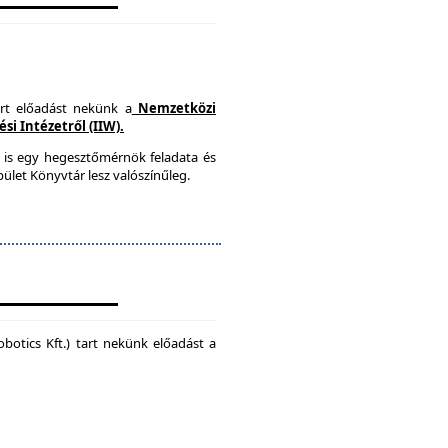
art előadást nekünk a
Nemzetközi
i Intézetről (IIW).
 is egy hegesztőmérnök feladata és
ület Könyvtár lesz valószínűleg.
botics Kft.) tart nekünk előadást a