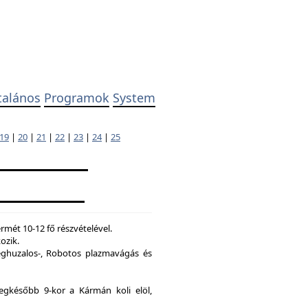
talános
Programok
System
19
|
20
|
21
|
22
|
23
|
24
|
25
mét 10-12 fő részvételével.
ozik.
ghuzalos-, Robotos plazmavágás és
legkésőbb 9-kor a Kármán koli elöl,