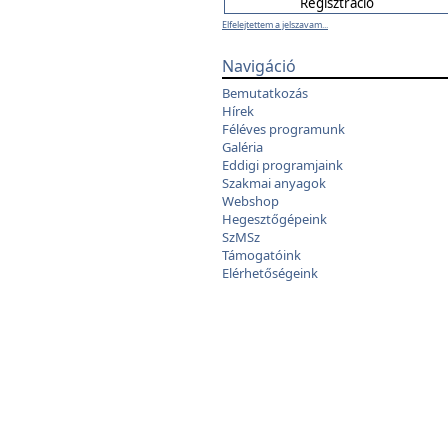
Elfelejtettem a jelszavam...
Navigáció
Bemutatkozás
Hírek
Féléves programunk
Galéria
Eddigi programjaink
Szakmai anyagok
Webshop
Hegesztőgépeink
SzMSz
Támogatóink
Elérhetőségeink