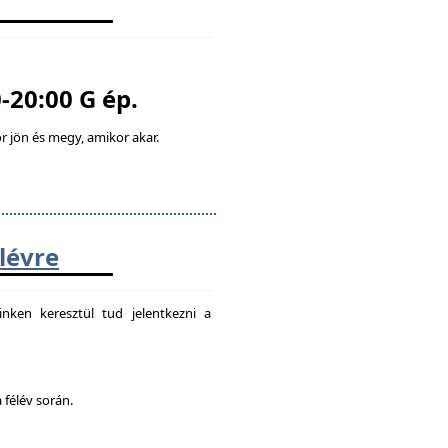
-20:00 G ép.
 jön és megy, amikor akar.
élévre
nken keresztül tud jelentkezni a
 félév során.