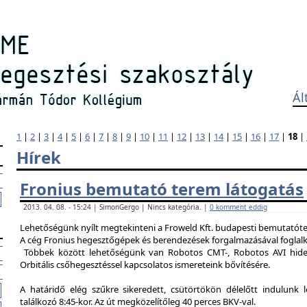
Ál
1
|
2
|
3
|
4
|
5
|
6
|
7
|
8
|
9
|
10
|
11
|
12
|
13
|
14
|
15
|
16
|
17
|
18
|
Hírek
Fronius bemutató terem látogatás
2013. 04. 08. - 15:24 | SimonGergo | Nincs kategória. |
0 komment eddig
Lehetőségünk nyílt megtekinteni a Froweld Kft. budapesti bemutatóter
A cég Fronius hegesztőgépek és berendezések forgalmazásával foglalk
Többek között lehetőségünk van Robotos CMT-, Robotos AVI hide
Orbitális csőhegesztéssel kapcsolatos ismereteink bővítésére.
A határidő elég szűkre sikeredett, csütörtökön délelőtt indulunk 
találkozó 8:45-kor. Az út megközelítőleg 40 perces BKV-val.