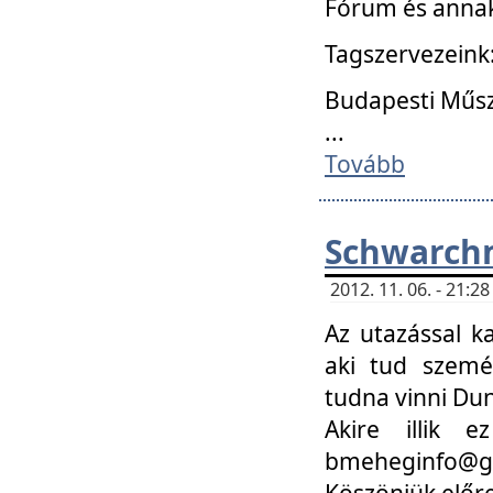
Fórum és annak
Tagszervezeink
Budapesti Műs
...
Tovább
Schwarchm
2012. 11. 06. - 21:
Az utazással k
aki tud szemé
tudna vinni Du
Akire illik 
bmeheginfo@gma
Köszönjük előre