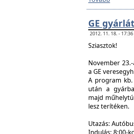
GE gyárlá
2012. 11. 18. - 17:
Sziasztok!
November 23.-á
a GE veresegyh
A program kb. 
után a gyárba
majd műhelytúr
lesz terítéken.
Utazás: Autóbu
Indulás: 8:00-k