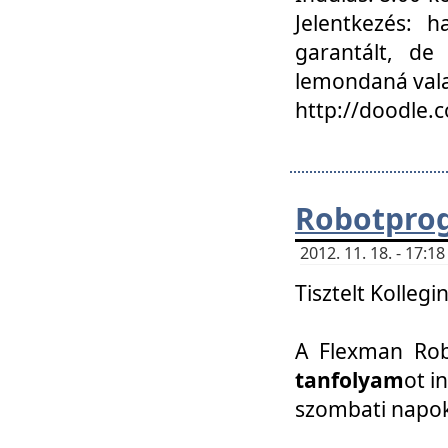
Jelentkezés: h
garantált, de
lemondaná vala
http://doodle.
Robotpro
2012. 11. 18. - 17:
Tisztelt Kollegi
A Flexman Robo
tanfolyam
ot i
szombati napo