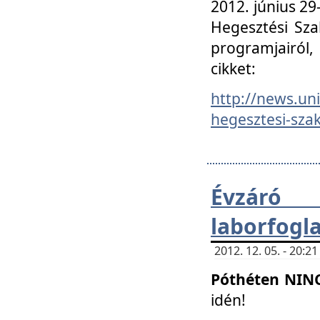
2012. június 2
Hegesztési Sza
programjairól,
cikket:
http://news.un
hegesztesi-szak
Évzáró 
laborfogl
2012. 12. 05. - 20:
Póthéten NIN
idén!