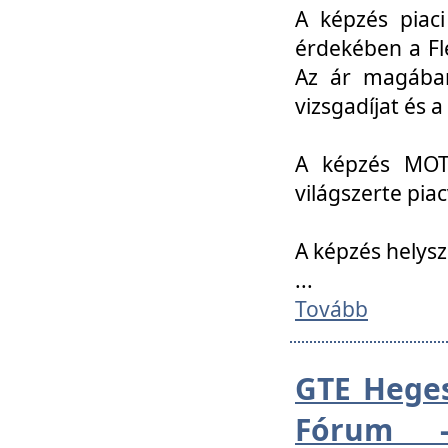
A képzés piac
érdekében a Fl
Az ár magában 
vizsgadíjat és a
A képzés MOT
világszerte pia
A képzés helys
...
Tovább
GTE Heges
Fórum -