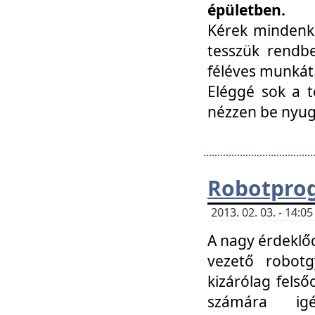
épületben.
Kérek mindenki
tesszük rendbe
féléves munkát
Eléggé sok a te
nézzen be nyu
Robotprog
2013. 02. 03. - 14:
A nagy érdeklőd
vezető robotg
kizárólag felső
számára ig