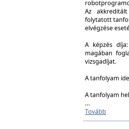
robotprogramoz
Az akkreditál
folytatott tan
elvégzése eset
A képzés díja
magában foglal
vizsgadíjat.
A tanfolyam ide
A tanfolyam he
...
Tovább