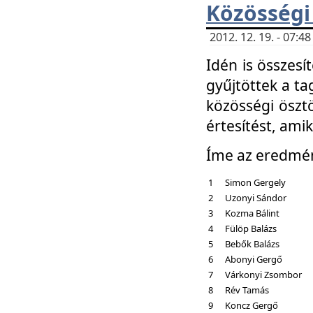
Közösségi
2012. 12. 19. - 07:
Idén is összesí
gyűjtöttek a ta
közösségi ösztö
értesítést, amik
Íme az eredmé
1
Simon Gergely
2
Uzonyi Sándor
3
Kozma Bálint
4
Fülöp Balázs
5
Bebők Balázs
6
Abonyi Gergő
7
Várkonyi Zsombor
8
Rév Tamás
9
Koncz Gergő