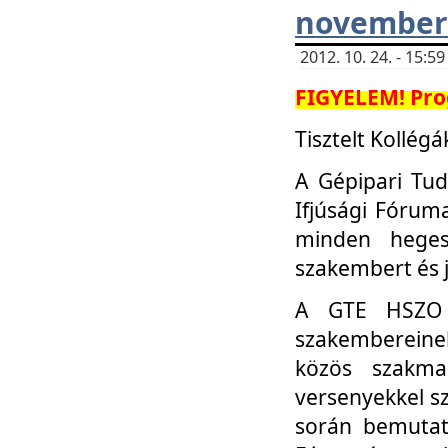
november 
2012. 10. 24. - 15:
FIGYELEM! Pro
Tisztelt Kollégá
A Gépipari Tu
Ifjúsági Fóru
minden heges
szakembert és 
A GTE HSZO I
szakembereinek
közös szakmai
versenyekkel sz
során bemutatk