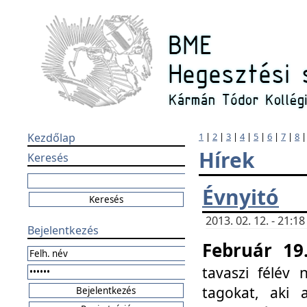
Kezdőlap
1
|
2
|
3
|
4
|
5
|
6
|
7
|
8
Hírek
Keresés
Évnyitó
2013. 02. 12. - 21:
Bejelentkezés
Február 19
tavaszi félév
tagokat, aki 