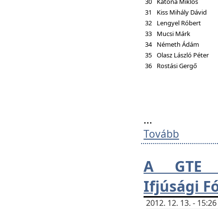
30
Katona Miklós
31
Kiss Mihály Dávid
32
Lengyel Róbert
33
Mucsi Márk
34
Németh Ádám
35
Olasz László Péter
36
Rostási Gergő
...
Tovább
A GTE H
Ifjúsági 
2012. 12. 13. - 15: