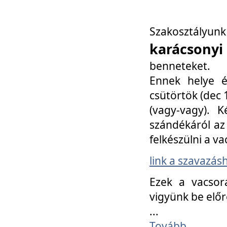
Szakosztály
karácsonyi
benneteket.
Ennek helye é
csütörtök (dec 1
(vagy-vagy). K
szándékáról az 
felkészülni a va
link a szavazás
Ezek a vacsor
vigyünk be előr
...
Tovább