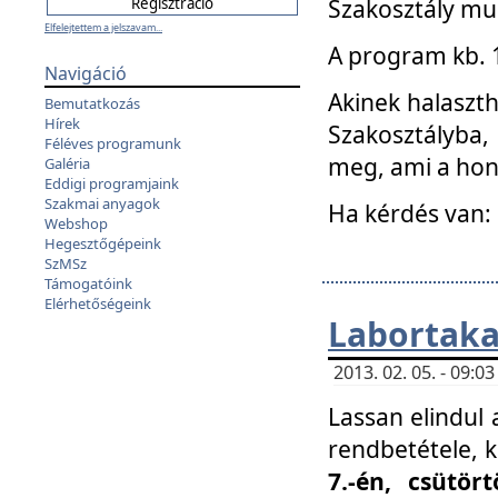
Szakosztály mu
Elfelejtettem a jelszavam...
A program kb. 1 
Navigáció
Akinek halaszth
Bemutatkozás
Hírek
Szakosztályba,
Féléves programunk
meg, ami a hon
Galéria
Eddigi programjaink
Szakmai anyagok
Ha kérdés van:
Webshop
Hegesztőgépeink
SzMSz
Támogatóink
Elérhetőségeink
Labortaka
2013. 02. 05. - 09:
Lassan elindul a
rendbetétele, k
7.-én, csütör