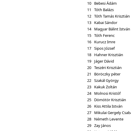
10
Bebesi Ádám
11
Tóth Balázs
12
Tóth Tamás Krisztián
13
Kabai Sándor
14
Magyar Bálint István
15
Tóth Ferenc
16
Kurucz Imre
17
Sipos József
18
Hahner Krisztián
19
Jáger Dávid
20
Teszéri Krisztián
21
Böröczky péter
22
Szakál György
23
Kakuk Zoltán
24
Molnosi Kristóf
25
Dömötör Krisztián
26
Kiss Attila István
27
Mikulai Gergely Csab
28
Németh Levente
29
Zay János