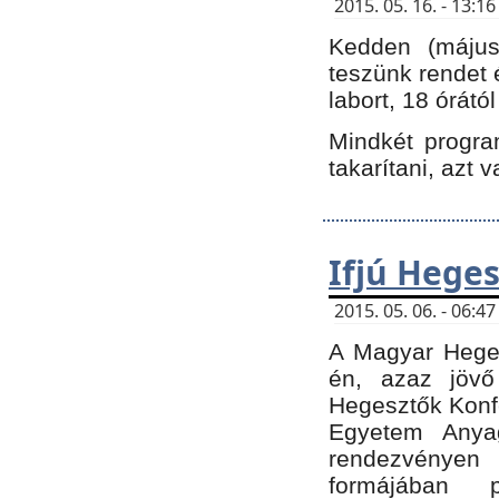
2015. 05. 16. - 13:
Kedden (május 
teszünk rendet 
labort, 18 órátó
Mindkét program
takarítani, azt 
Ifjú Hege
2015. 05. 06. - 06:
A Magyar Heges
én, azaz jövő
Hegesztők Konfe
Egyetem Anyag
rendezvén
formájában 