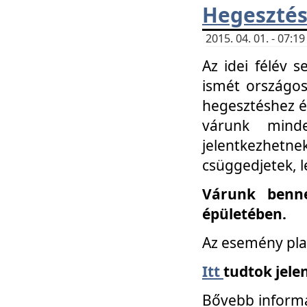
Hegesztés
2015. 04. 01. - 07:
Az idei félév 
ismét országos
hegesztéshez é
várunk mind
jelentkezhe
csüggedjetek, l
Várunk benne
épületében.
Az esemény pla
Itt
tudtok jele
Bővebb informá