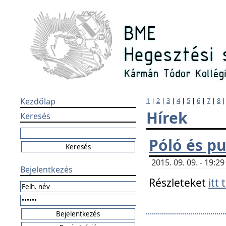
Kezdőlap
1
|
2
|
3
|
4
|
5
|
6
|
7
|
8
Hírek
Keresés
Póló és pu
2015. 09. 09. - 19:
Bejelentkezés
Részleteket
itt 