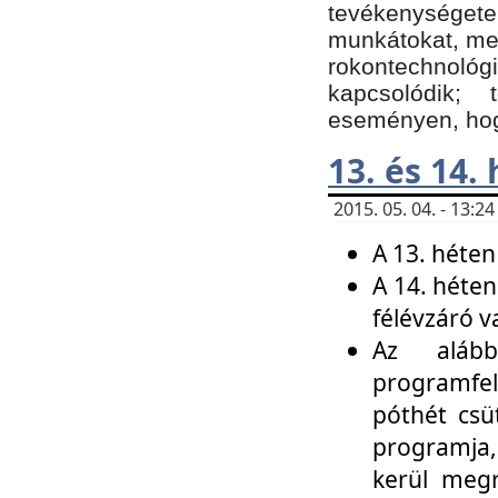
tevékenységet
munkátokat, me
rokontechnoló
kapcsolódik;
eseményen, hogy
13. és 14.
2015. 05. 04. - 13:
A 13. héten
A 14. héten
félévzáró v
Az alább
programfel
póthét csü
programja,
kerül meg