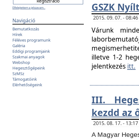
GSZK Nyíl
Elfelejtettem a jelszavam...
2015. 09. 07. - 08:
Navigáció
Várunk minde
Bemutatkozás
Hírek
laborbemutató
Féléves programunk
Galéria
megismerhetite
Eddigi programjaink
illetve 1-2 heg
Szakmai anyagok
Webshop
jelentkezés
itt.
Hegesztőgépeink
SzMSz
Támogatóink
Elérhetőségeink
III. Heg
kezdd az ő
2015. 08. 17. - 13:
A Magyar Hegesz