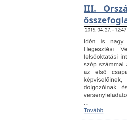
III. Orsz
összefogl
2015. 04. 27. - 12:
Idén is nagy 
Hegesztési Ve
felsőoktatási 
szép számmal a
az első csap
képviselőine
dolgozóinak é
versenyfeladato
...
Tovább