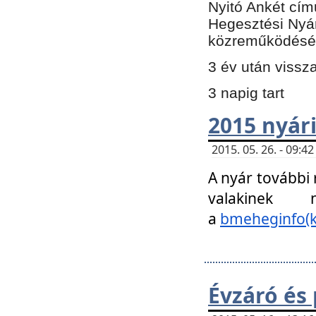
Nyitó Ankét cím
Hegesztési Nyá
közreműködésé
3 év után vissz
3 napig tart
2015 nyári
2015. 05. 26. - 09:
A nyár további
valakinek
a
bmeheginfo(k
Évzáró és