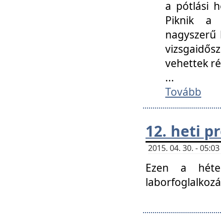
a pótlási h
Piknik a 
nagyszerű 
vizsgaidő
vehettek ré
...
Tovább
12. heti 
2015. 04. 30. - 05:
Ezen a héte
laborfoglalkozá