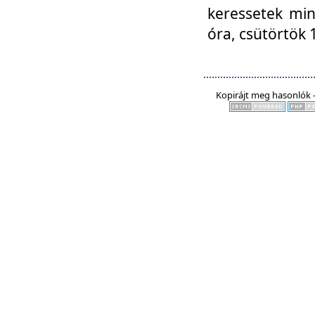
keressetek min
óra, csütörtök 
Kopirájt meg hasonlók -