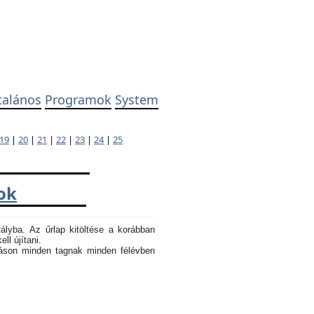
talános
Programok
System
19
|
20
|
21
|
22
|
23
|
24
|
25
ok
tályba. Az űrlap kitöltése a korábban
ll újítani.
atáson minden tagnak minden félévben