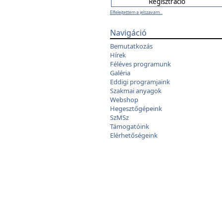
Elfelejtettem a jelszavam...
Navigáció
Bemutatkozás
Hírek
Féléves programunk
Galéria
Eddigi programjaink
Szakmai anyagok
Webshop
Hegesztőgépeink
SzMSz
Támogatóink
Elérhetőségeink