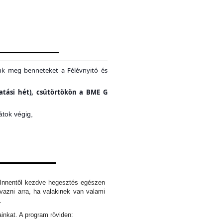
unk meg benneteket a Félévnyitó és
tatási hét), csütörtökön a BME G
átok végig,
. Innentől kezdve hegesztés egészen
azni arra, ha valakinek van valami
d.
ainkat. A program röviden: