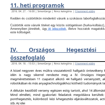
11. heti programok
2016. 04. 27. - 16:00 | SimonGergo | Nincs kategória. |
0 komment eddig
Kedden és csütörtökön mindenkit várunk a szokásos laborfoglalkozás
Csütörtök este várunk titeket egy közös sütögetésen (hurka-kolbász),
Amennyiben jönnétek, úgy
itt jelezzétek
, illetve hozzatok magatok
este költségeit.
IV. Országos Hegesztési 
összefoglaló
2016. 04. 18. - 15:53 | SimonGergo | Nincs kategória. |
0 komment eddig
A közel negyven éves múltra visszatekintő hallgatói öntevékeny 
idén is nagy sikerrel rendezte meg a IV. Országos Hegesz
megmérettetésen 11 csapatot alkotó 44 hallgató versenyzett, ak
robotikában és más anyagtechnológiákhoz köthető tudományok ter
A délután kezdődő verseny egészen estig tartott, ahol 14 állomást 
Mind elméleti, mind gyakorlati feladatok megoldásra kerültek:
ponthegesztés, különböző kézi ívhegesztési eljárásváltozatok, activ
stb. Az idei