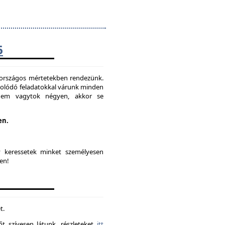
6
t országos mértetekben rendezünk.
solódó feladatokkal várunk minden
 nem vagytok négyen, akkor se
en.
y keressetek minket személyesen
en!
t.
t szívesen látunk. részleteket
itt