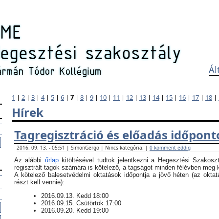
Ál
1
|
2
|
3
|
4
|
5
|
6
|
7
|
8
|
9
|
10
|
11
|
12
|
13
|
14
|
15
|
16
|
17
|
18
|
Hírek
Tagregisztráció és előadás időpont
2016. 09. 13. - 05:51 | SimonGergo | Nincs kategória. |
0 komment eddig
Az alábbi
űrlap
kitöltésével tudtok jelentkezni a Hegesztési Szakosz
regisztrált tagok számára is kötelező, a tagságot minden félévben meg ke
​A kötelező balesetvédelmi oktatások időpontja a jövő héten (az okt
részt kell vennie):
​2016.09.13. Kedd 18:00
2016.09.15. Csütörtök 17:00
2016.09.20. Kedd 19:00