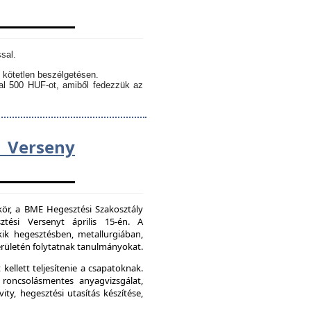
sal.
 kötetlen beszélgetésen.
kal 500 HUF-ot, amiből fedezzük az
Verseny
kör, a BME Hegesztési Szakosztály
tési Versenyt április 15-én. A
ik hegesztésben, metallurgiában,
ületén folytatnak tanulmányokat.
kellett teljesítenie a csapatoknak.
 roncsolásmentes anyagvizsgálat,
ity, hegesztési utasítás készítése,