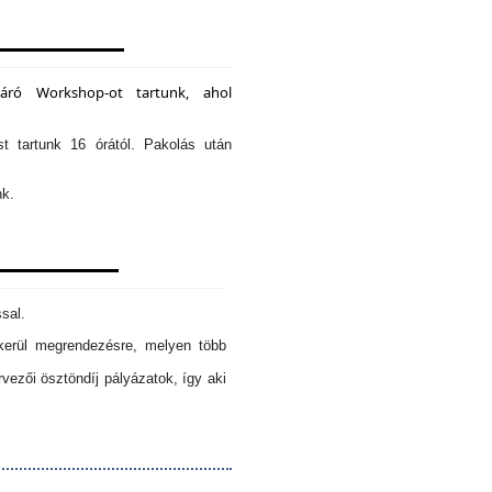
záró Workshop-ot tartunk, ahol
st tartunk 16 órától. Pakolás után
nk.
sal.
erül megrendezésre, melyen több
ezői ösztöndíj pályázatok, így aki