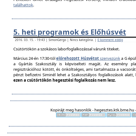
találhattok
.
5. heti programok és Előhúsvét
2016. 03. 15. - 19:43 | SimonGergo | Nincs kategória. |
0 komment eddig
Csütörtökön a szokásos laborfoglalkozással várunk titeket.
Március 24-én 17:30-tól
előrehozott Húsvétot
szervezünk
a G épül
a Gyártás Szakosztály is képviselteti magát. Az esemény pla
regisztrációhoz kötött, és önköltséges, ami tartalmazza a vacsorát é
pénzt befizetni Siminél lehet a Szakosztályos foglalkozások alatt
ezen a csütörtökön hegesztési foglalkozás nem lesz.
Kopirájt meg hasonlók - hegesztes.ktk.bme.hu -