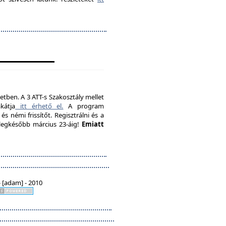
etben. A 3 ATT-s Szakosztály mellet
kátja
itt érhető el.
A program
s némi frissítőt. Regisztrálni és a
, legkésőbb március 23-áig!
Emiatt
 [adam] - 2010