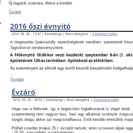
Új tagjaink számára, illetve a korábbi
...
Tovább
2016 őszi évnyitó
2016. 08. 28. - 12:47 | SimonGergo | Nincs kategória. |
0 komment eddig
A Hegesztési Szakosztály vezetőségének nevében, szeretettel hív
Tagtoborzó rendezvényünkre.
A Félévnyitó 18:00-kor veszi kezdetét szeptember 8-án (1. ok
épületének 120-as termében. Gyülekező az előtérben.
Az eseményen az elmúlt egy évről készült beszámolót hallgathatj
...
Tovább
Évzáró
2016. 05. 23. - 06:55 | SimonGergo | Nincs kategória. |
0 komment eddig
Vége van a félévnek, így a hegesztési foglalkozások is véget értek
szeptemberig nem nagyon lesz, havi egy alkalmat szoktunk megszav
sürgős dolga, akkor azt megcsinálhassa. Erről később értesültök maj
Póthét szerdán (május 25.) évzárót tartunk, amin szívesen látjuk tagj
- 15:30 - készülődés a sütögetéshez