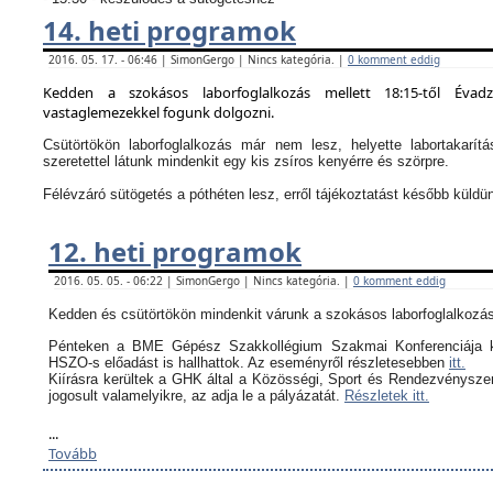
14. heti programok
2016. 05. 17. - 06:46 | SimonGergo | Nincs kategória. |
0 komment eddig
Kedden a szokásos laborfoglalkozás mellett 18:15-től Évad
vastaglemezekkel fogunk dolgozni.
Csütörtökön laborfoglalkozás már nem lesz, helyette labortakarítá
szeretettel látunk mindenkit egy kis zsíros kenyérre és szörpre.
Félévzáró sütögetés a póthéten lesz, erről tájékoztatást később küldü
12. heti programok
2016. 05. 05. - 06:22 | SimonGergo | Nincs kategória. |
0 komment eddig
Kedden és csütörtökön mindenkit várunk a szokásos laborfoglalkozás
Pénteken a BME Gépész Szakkollégium Szakmai Konferenciája k
HSZO-s előadást is hallhattok. Az eseményről részletesebben
itt.
Kiírásra kerültek a GHK által a
Közösségi, Sport és Rendezvényszerv
jogosult valamelyikre, az adja le a pályázatát.
Részletek itt.
...
Tovább