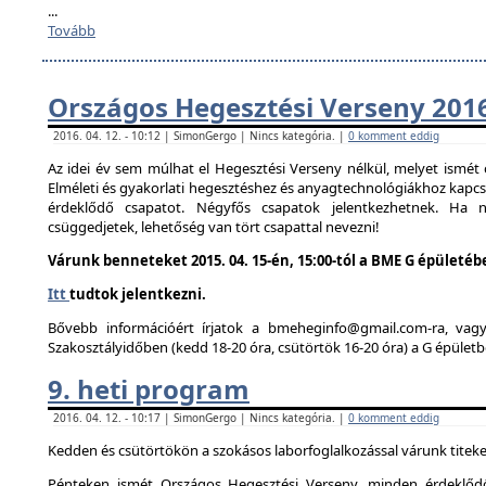
...
Tovább
Országos Hegesztési Verseny 201
2016. 04. 12. - 10:12 | SimonGergo | Nincs kategória. |
0 komment eddig
Az idei év sem múlhat el Hegesztési Verseny nélkül, melyet ismé
Elméleti és gyakorlati hegesztéshez és anyagtechnológiákhoz kapc
érdeklődő csapatot. Négyfős csapatok jelentkezhetnek. Ha
csüggedjetek, lehetőség van tört csapattal nevezni!
Várunk benneteket 2015. 04. 15-én, 15:00-tól a BME G épületéb
Itt
tudtok jelentkezni.
Bővebb információért írjatok a bmeheginfo@gmail.com-ra, vag
Szakosztályidőben (kedd 18-20 óra, csütörtök 16-20 óra) a G épületb
9. heti program
2016. 04. 12. - 10:17 | SimonGergo | Nincs kategória. |
0 komment eddig
Kedden és csütörtökön a szokásos laborfoglalkozással várunk titeke
Pénteken ismét Országos Hegesztési Verseny, minden érdeklődő