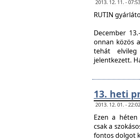
2013. 12. 11. - 07
RUTIN gyárláto
December 13.-á
onnan közös a
tehát elvile
jelentkezett. H
13. heti 
2013. 12. 01. - 22
Ezen a héten
csak a szokáso
fontos dolgot 