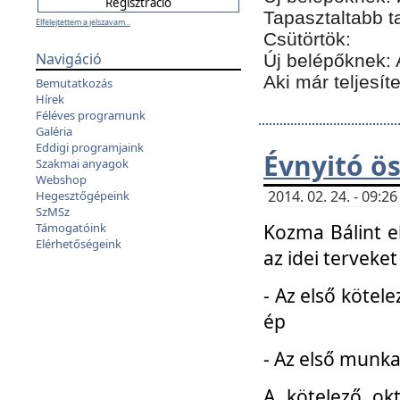
Tapasztaltabb t
Elfelejtettem a jelszavam...
Csütörtök:
Navigáció
Új belépőknek: 
Aki már teljesít
Bemutatkozás
Hírek
Féléves programunk
Galéria
Eddigi programjaink
Évnyitó ö
Szakmai anyagok
Webshop
2014. 02. 24. - 09:
Hegesztőgépeink
SzMSz
Kozma Bálint el
Támogatóink
Elérhetőségeink
az idei terveket
- Az első kötele
ép
- Az első munka
A kötelező ok