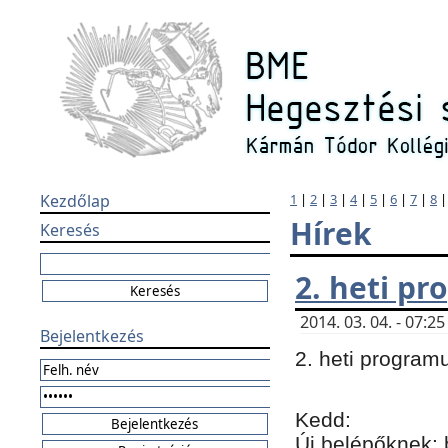
Kezdőlap
1
|
2
|
3
|
4
|
5
|
6
|
7
|
8
Hírek
Keresés
2. heti p
2014. 03. 04. - 07:
Bejelentkezés
2. heti program
Kedd:
Új belépőknek: 