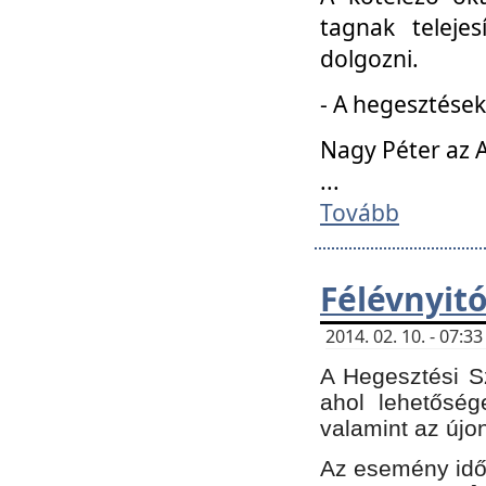
tagnak teleje
dolgozni.
- A hegesztések
Nagy Péter az A
...
Tovább
Félévnyit
2014. 02. 10. - 07:
A Hegesztési Sz
ahol lehetőség
valamint az újo
Az esemény időp