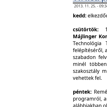
2013. 11. 25. - 09
kedd:
elkezdő
csütörtök:
Májlinger Ko
Technológia 
felépítéséről,
szabadon felv
minél többen
szakosztály m
vehettek fel.
péntek:
Remél
programról, a
alábbiakban ol