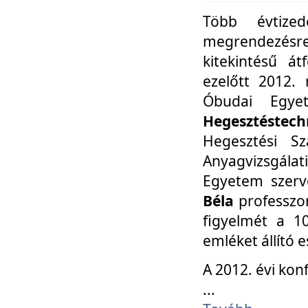
Több évtize
megrendezésr
kitekintésű á
ezelőtt 2012.
Óbudai Egy
Hegesztéstechn
Hegesztési Sz
Anyagvizsgála
Egyetem szerv
Béla
professzor
figyelmét a 10
emléket állító
A 2012. évi ko
...