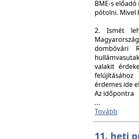
BME-s előadó i
pótolni. Mivel 
2. Ismét le
Magyarország
dombóvári R
hullámvasuta
valakit érdek
felújításáh
érdemes ide el
Az időpontra
...
Tovább
11. heti