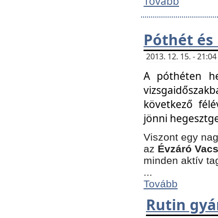
Tovább
Póthét és
2013. 12. 15. - 21:
A póthéten he
vizsgaidőszak
következő félé
jönni hegesztge
Viszont egy nag
az
Évzáró Vacs
minden aktív ta
...
Tovább
Rutin gyá