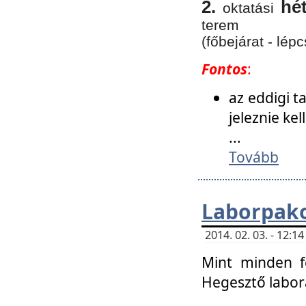
2.
hé
oktatási
terem
(főbejárat - lépc
Fontos
:
az eddigi 
jeleznie ke
...
Tovább
Laborpako
2014. 02. 03. - 12:
Mint minden f
Hegesztő labor