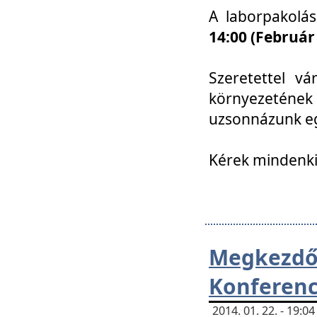
A laborpakolá
14:00 (Február
Szeretettel vá
környezetének
uzsonnázunk eg
Kérek mindenki
Megkezd
Konferenc
2014. 01. 22. - 19: