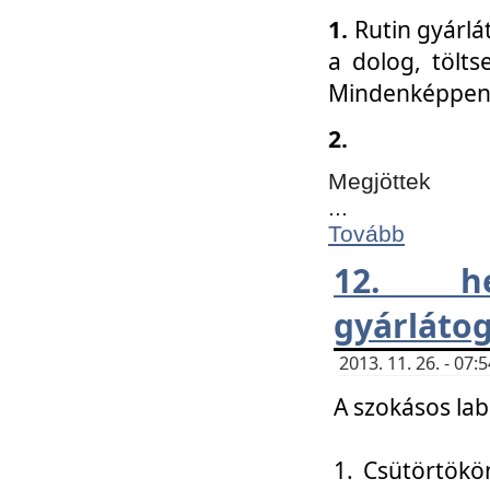
1.
Rutin gyárlá
a dolog, tölts
Mindenképpen 
2.
Megjöttek
...
Tovább
12. h
gyárlátog
2013. 11. 26. - 07
A szokásos lab
1. Csütörtökö