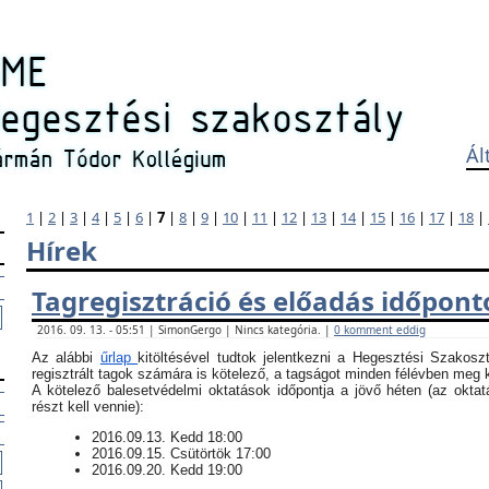
Ál
1
|
2
|
3
|
4
|
5
|
6
|
7
|
8
|
9
|
10
|
11
|
12
|
13
|
14
|
15
|
16
|
17
|
18
|
Hírek
Tagregisztráció és előadás időpont
2016. 09. 13. - 05:51 | SimonGergo | Nincs kategória. |
0 komment eddig
Az alábbi
űrlap
kitöltésével tudtok jelentkezni a Hegesztési Szakosz
regisztrált tagok számára is kötelező, a tagságot minden félévben meg ke
​A kötelező balesetvédelmi oktatások időpontja a jövő héten (az okt
részt kell vennie):
​2016.09.13. Kedd 18:00
2016.09.15. Csütörtök 17:00
2016.09.20. Kedd 19:00