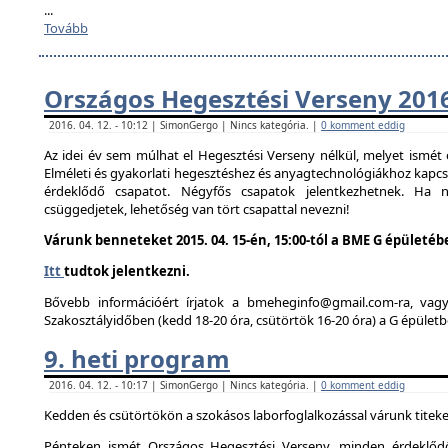
...
Tovább
Országos Hegesztési Verseny 201
2016. 04. 12. - 10:12 | SimonGergo | Nincs kategória. |
0 komment eddig
Az idei év sem múlhat el Hegesztési Verseny nélkül, melyet ismé
Elméleti és gyakorlati hegesztéshez és anyagtechnológiákhoz kapc
érdeklődő csapatot. Négyfős csapatok jelentkezhetnek. Ha
csüggedjetek, lehetőség van tört csapattal nevezni!
Várunk benneteket 2015. 04. 15-én, 15:00-tól a BME G épületéb
Itt
tudtok jelentkezni.
Bővebb információért írjatok a bmeheginfo@gmail.com-ra, vag
Szakosztályidőben (kedd 18-20 óra, csütörtök 16-20 óra) a G épületb
9. heti program
2016. 04. 12. - 10:17 | SimonGergo | Nincs kategória. |
0 komment eddig
Kedden és csütörtökön a szokásos laborfoglalkozással várunk titeke
Pénteken ismét Országos Hegesztési Verseny, minden érdeklődő