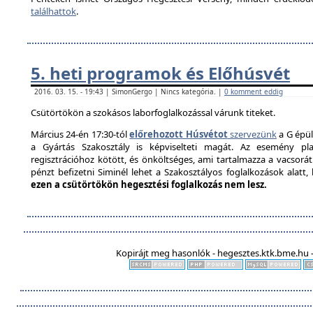
találhattok
.
5. heti programok és Előhúsvét
2016. 03. 15. - 19:43 | SimonGergo | Nincs kategória. |
0 komment eddig
Csütörtökön a szokásos laborfoglalkozással várunk titeket.
Március 24-én 17:30-tól
előrehozott Húsvétot
szervezünk
a G épül
a Gyártás Szakosztály is képviselteti magát. Az esemény pla
regisztrációhoz kötött, és önköltséges, ami tartalmazza a vacsorát é
pénzt befizetni Siminél lehet a Szakosztályos foglalkozások alatt
ezen a csütörtökön hegesztési foglalkozás nem lesz.
Kopirájt meg hasonlók - hegesztes.ktk.bme.hu -