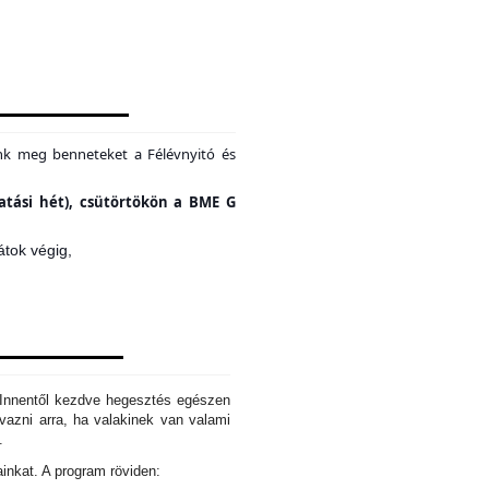
unk meg benneteket a Félévnyitó és
tatási hét), csütörtökön a BME G
átok végig,
. Innentől kezdve hegesztés egészen
azni arra, ha valakinek van valami
d.
ainkat. A program röviden: