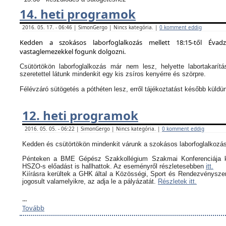
14. heti programok
2016. 05. 17. - 06:46 | SimonGergo | Nincs kategória. |
0 komment eddig
Kedden a szokásos laborfoglalkozás mellett 18:15-től Évad
vastaglemezekkel fogunk dolgozni.
Csütörtökön laborfoglalkozás már nem lesz, helyette labortakarítá
szeretettel látunk mindenkit egy kis zsíros kenyérre és szörpre.
Félévzáró sütögetés a póthéten lesz, erről tájékoztatást később küldü
12. heti programok
2016. 05. 05. - 06:22 | SimonGergo | Nincs kategória. |
0 komment eddig
Kedden és csütörtökön mindenkit várunk a szokásos laborfoglalkozás
Pénteken a BME Gépész Szakkollégium Szakmai Konferenciája k
HSZO-s előadást is hallhattok. Az eseményről részletesebben
itt.
Kiírásra kerültek a GHK által a
Közösségi, Sport és Rendezvényszerv
jogosult valamelyikre, az adja le a pályázatát.
Részletek itt.
...
Tovább