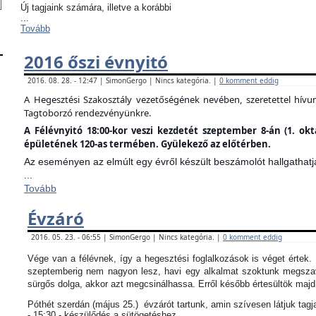
Új tagjaink számára, illetve a korábbi
...
Tovább
2016 őszi évnyitó
2016. 08. 28. - 12:47 | SimonGergo | Nincs kategória. |
0 komment eddig
A Hegesztési Szakosztály vezetőségének nevében, szeretettel hív
Tagtoborzó rendezvényünkre.
A Félévnyitó 18:00-kor veszi kezdetét szeptember 8-án (1. ok
épületének 120-as termében. Gyülekező az előtérben.
Az eseményen az elmúlt egy évről készült beszámolót hallgathatj
...
Tovább
Évzáró
2016. 05. 23. - 06:55 | SimonGergo | Nincs kategória. |
0 komment eddig
Vége van a félévnek, így a hegesztési foglalkozások is véget értek
szeptemberig nem nagyon lesz, havi egy alkalmat szoktunk megszav
sürgős dolga, akkor azt megcsinálhassa. Erről később értesültök maj
Póthét szerdán (május 25.) évzárót tartunk, amin szívesen látjuk tagj
- 15:30 - készülődés a sütögetéshez