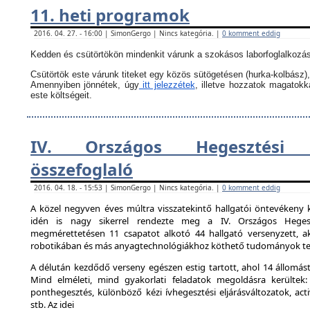
11. heti programok
2016. 04. 27. - 16:00 | SimonGergo | Nincs kategória. |
0 komment eddig
Kedden és csütörtökön mindenkit várunk a szokásos laborfoglalkozás
Csütörtök este várunk titeket egy közös sütögetésen (hurka-kolbász),
Amennyiben jönnétek, úgy
itt jelezzétek
, illetve hozzatok magatok
este költségeit.
IV. Országos Hegesztési 
összefoglaló
2016. 04. 18. - 15:53 | SimonGergo | Nincs kategória. |
0 komment eddig
A közel negyven éves múltra visszatekintő hallgatói öntevékeny 
idén is nagy sikerrel rendezte meg a IV. Országos Hegesz
megmérettetésen 11 csapatot alkotó 44 hallgató versenyzett, ak
robotikában és más anyagtechnológiákhoz köthető tudományok ter
A délután kezdődő verseny egészen estig tartott, ahol 14 állomást 
Mind elméleti, mind gyakorlati feladatok megoldásra kerültek:
ponthegesztés, különböző kézi ívhegesztési eljárásváltozatok, activ
stb. Az idei