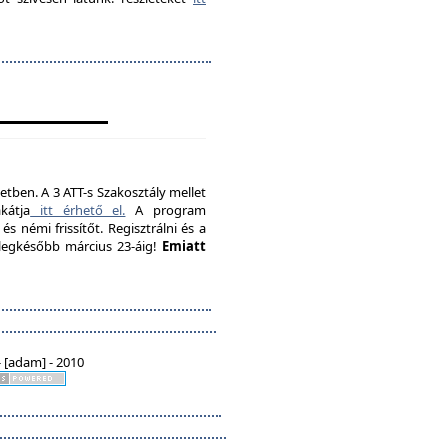
etben. A 3 ATT-s Szakosztály mellet
kátja
itt érhető el.
A program
s némi frissítőt. Regisztrálni és a
, legkésőbb március 23-áig!
Emiatt
 [adam] - 2010