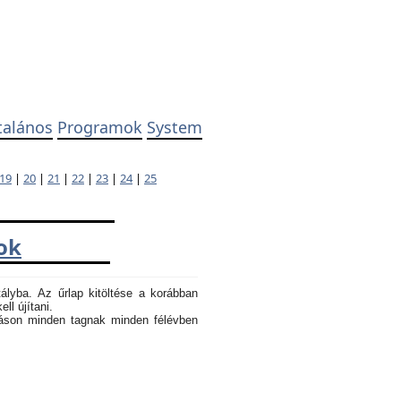
talános
Programok
System
19
|
20
|
21
|
22
|
23
|
24
|
25
ok
tályba. Az űrlap kitöltése a korábban
ll újítani.
atáson minden tagnak minden félévben