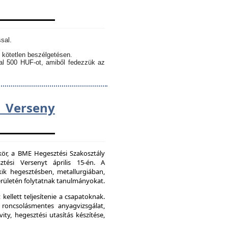
sal.
 kötetlen beszélgetésen.
kal 500 HUF-ot, amiből fedezzük az
Verseny
kör, a BME Hegesztési Szakosztály
tési Versenyt április 15-én. A
ik hegesztésben, metallurgiában,
ületén folytatnak tanulmányokat.
kellett teljesítenie a csapatoknak.
 roncsolásmentes anyagvizsgálat,
ity, hegesztési utasítás készítése,