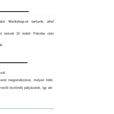
záró Workshop-ot tartunk, ahol
st tartunk 16 órától. Pakolás után
nk.
sal.
erül megrendezésre, melyen több
ezői ösztöndíj pályázatok, így aki