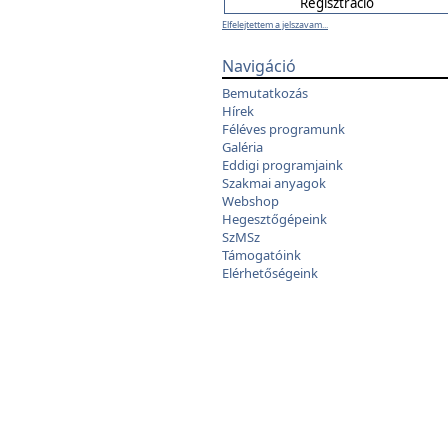
Elfelejtettem a jelszavam...
Navigáció
Bemutatkozás
Hírek
Féléves programunk
Galéria
Eddigi programjaink
Szakmai anyagok
Webshop
Hegesztőgépeink
SzMSz
Támogatóink
Elérhetőségeink