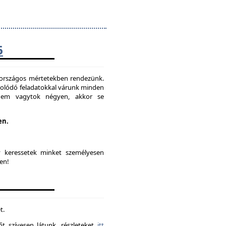
6
t országos mértetekben rendezünk.
solódó feladatokkal várunk minden
 nem vagytok négyen, akkor se
en.
y keressetek minket személyesen
en!
t.
t szívesen látunk. részleteket
itt