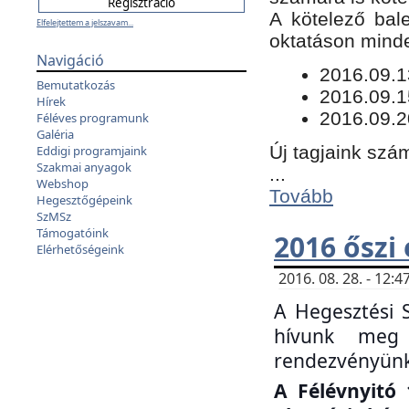
​A kötelező bal
Elfelejtettem a jelszavam...
oktatáson minde
Navigáció
​2016.09.
Bemutatkozás
2016.09.1
Hírek
2016.09.2
Féléves programunk
Galéria
Új tagjaink szám
Eddigi programjaink
Szakmai anyagok
...
Webshop
Tovább
Hegesztőgépeink
SzMSz
Támogatóink
2016 őszi
Elérhetőségeink
2016. 08. 28. - 12
A Hegesztési 
hívunk meg 
rendezvényünk
A Félévnyitó 