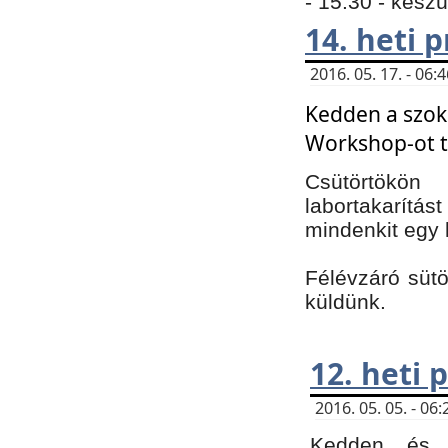
- 15:30 - kész
14. heti
2016. 05. 17. - 06
Kedden a szoká
Workshop-ot t
Csütörtökön
labortakarítást
mindenkit egy 
Félévzáró sütö
küldünk.
12. heti
2016. 05. 05. - 0
Kedden és c