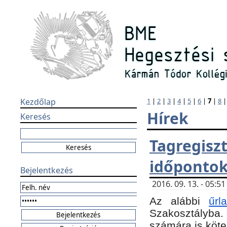
Kezdőlap
1
|
2
|
3
|
4
|
5
|
6
|
7
|
8
Hírek
Keresés
Tagregi
időponto
Bejelentkezés
2016. 09. 13. - 05:
Az alábbi
űr
Szakosztályba.
számára is köte