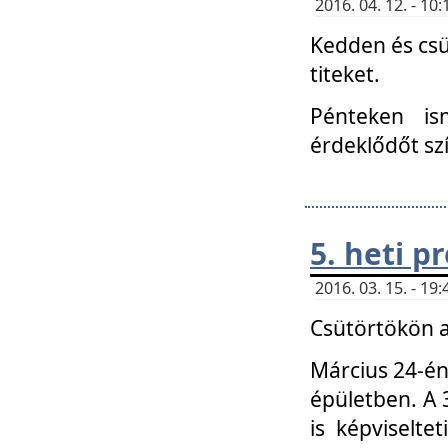
2016. 04. 12. - 1
Kedden és csü
titeket.
Pénteken is
érdeklődőt sz
5. heti 
2016. 03. 15. - 1
Csütörtökön a
Március 24-én
épületben. A 
is képviselte