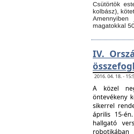
Csütörtök est
kolbász), köte
Amennyiben 
magatokkal 50
IV. Orsz
összefog
2016. 04. 18. - 1
A közel neg
öntevékeny k
sikerrel ren
április 15-é
hallgató ver
robotikába