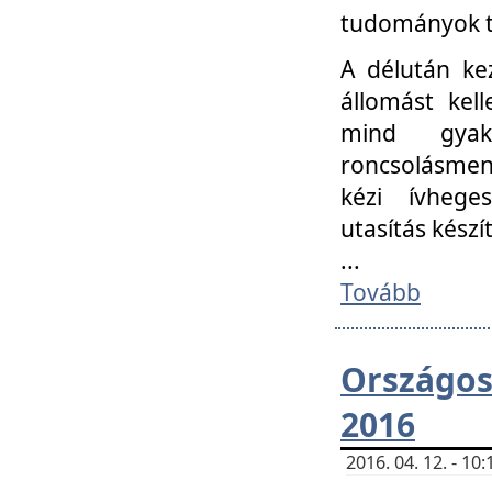
tudományok t
A délután ke
állomást kell
mind gyako
roncsolásmen
kézi ívheges
utasítás készít
...
Tovább
Országo
2016
2016. 04. 12. - 1