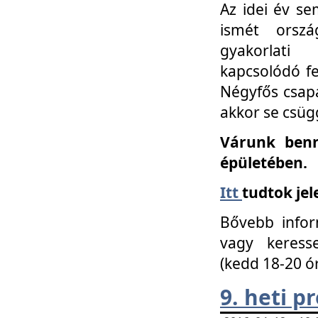
Az idei év se
ismét orszá
gyakorlati
kapcsolódó f
Négyfős csap
akkor se csüg
Várunk benn
épületében.
Itt
tudtok jel
Bővebb infor
vagy keress
(kedd 18-20 ó
9. heti 