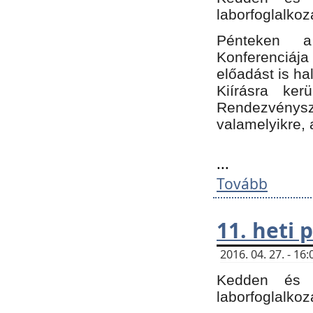
laborfoglalkoz
Pénteken 
Konferenciá
előadást is h
Kiírásra ke
Rendezvénysze
valamelyikre, 
...
Tovább
11. heti
2016. 04. 27. - 1
Kedden és c
laborfoglalkoz