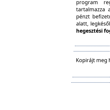
program reg
tartalmazza a
pénzt befizet
alatt, legkés
hegesztési fo
Kopirájt meg 