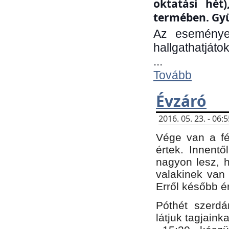
oktatási hét
termében. Gyü
Az eseménye
hallgathatjáto
...
Tovább
Évzáró
2016. 05. 23. - 06
Vége van a fé
értek. Innent
nagyon lesz, 
valakinek van
Erről később é
Póthét szerdá
látjuk tagjaink