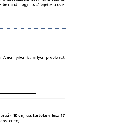
ok be mind, hogy hozzáférjetek a csak
tam. Amennyiben bármilyen problémát
ebruár 10-én, csütörtökön lesz 17
édos terem).