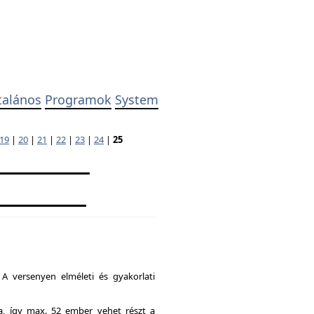
talános
Programok
System
19
|
20
|
21
|
22
|
23
|
24
|
25
A versenyen elméleti és gyakorlati
ia, így max. 52 ember vehet részt a