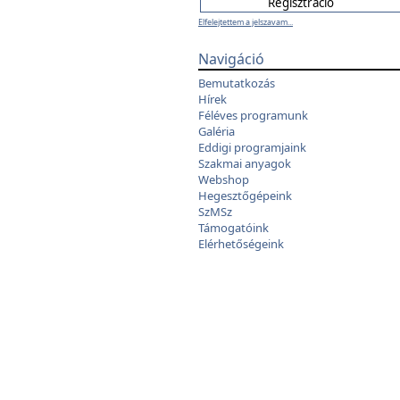
Elfelejtettem a jelszavam...
Navigáció
Bemutatkozás
Hírek
Féléves programunk
Galéria
Eddigi programjaink
Szakmai anyagok
Webshop
Hegesztőgépeink
SzMSz
Támogatóink
Elérhetőségeink