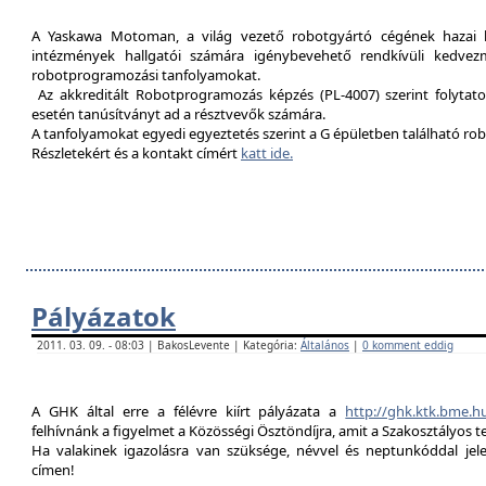
A Yaskawa Motoman, a világ vezető robotgyártó cégének hazai kép
intézmények hallgatói számára igénybevehető rendkívüli kedvez
robotprogramozási tanfolyamokat.
Az akkreditált Robotprogramozás képzés (PL-4007) szerint folytat
esetén tanúsítványt ad a résztvevők számára.
A tanfolyamokat egyedi egyeztetés szerint a G épületben található rob
Részletekért és a kontakt címért
katt ide.
Pályázatok
2011. 03. 09. - 08:03 | BakosLevente | Kategória:
Általános
|
0 komment eddig
A GHK által erre a félévre kiírt pályázata a
http://ghk.ktk.bme.h
felhívnánk a figyelmet a Közösségi Ösztöndíjra, amit a Szakosztályos t
Ha valakinek igazolásra van szüksége, névvel és neptunkóddal je
címen!