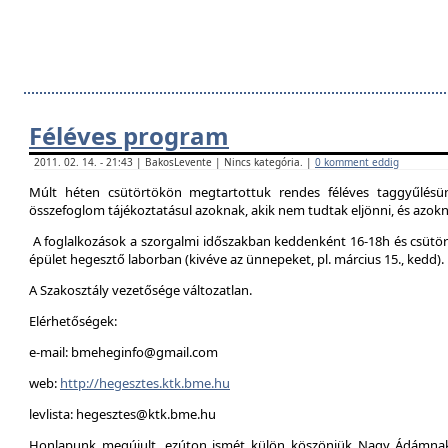
Féléves program
2011. 02. 14. - 21:43 | BakosLevente | Nincs kategória. |
0 komment eddig
Múlt héten csütörtökön megtartottuk rendes féléves taggyűlésün
összefoglom tájékoztatásul azoknak, akik nem tudtak eljönni, és azokna
A foglalkozások a szorgalmi időszakban keddenként 16-18h és csütör
épület hegesztő laborban (kivéve az ünnepeket, pl. március 15., kedd).
A Szakosztály vezetősége változatlan.
Elérhetőségek:
e-mail: bmeheginfo@gmail.com
web:
http://hegesztes.ktk.bme.hu
levlista: hegesztes@ktk.bme.hu
Honlapunk megújult, ezúton ismét külön köszönjük Nagy Ádámnak 