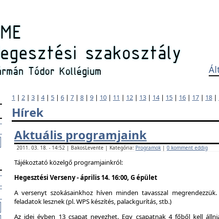
Ál
1
|
2
|
3
|
4
|
5
|
6
|
7
|
8
|
9
|
10
|
11
|
12
|
13
|
14
|
15
|
16
|
17
|
18
|
Hírek
Aktuális programjaink
2011. 03. 18. - 14:52 | BakosLevente | Kategória:
Programok
|
0 komment eddig
Tájékoztató közelgő programjainkról:
Hegesztési Verseny - április 14. 16:00, G épület
A versenyt szokásainkhoz híven minden tavasszal megrendezzük. 
feladatok lesznek (pl. WPS készítés, palackgurítás, stb.)
Az idei évben 13 csapat nevezhet. Egy csapatnak 4 főből kell álln