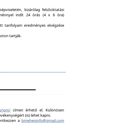
viseletén, kizárólag felsőoktatási
ménnyel indít 24 órás (4 x 6 óra)
ott tanfolyam eredményes elvégzése
oton tartják.
u/jom/
címen érhető el. Különösen
evékenységért (is) lehet kapni.
lentkezzen a
bmeheginfo@gmail.com