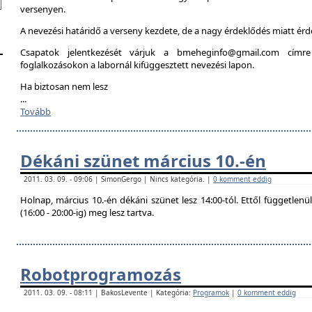
versenyen.
A nevezési határidő a verseny kezdete, de a nagy érdeklődés miatt é
Csapatok jelentkezését várjuk a bmeheginfo@gmail.com címre
foglalkozásokon a labornál kifüggesztett nevezési lapon.
Ha biztosan nem lesz
...
Tovább
Dékáni szünet március 10.-én
2011. 03. 09. - 09:06 | SimonGergo | Nincs kategória. |
0 komment eddig
Holnap, március 10.-én dékáni szünet lesz 14:00-tól. Ettől független
(16:00 - 20:00-ig) meg lesz tartva.
Robotprogramozás
2011. 03. 09. - 08:11 | BakosLevente | Kategória:
Programok
|
0 komment eddig