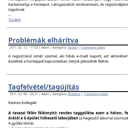
karbantartja a honlapot. Látogassátok rendszeresen, és regisztráljat
tagoknak
...
Tovább
Problémák elhárítva
2011. 02. 12. - 17:02 | Adam | Kategória:
System
|
0 komment eddig
A regisztráció ismét üzemel, aki hibás e-mailt kapott, azt aktivál
észleltek a honlappal kapcsolatban, kérjük jelezzétek felénk.
Tagfelvétel/tagújítás
2011. 02. 08. - 06:21 | Adam | Kategória:
Általános
|
0 komment eddig
Kedves Kollegák!
A tavaszi félév félévnyitó rendes taggyűlése ezen a héten, f
órától a G épület hőkezelő laborjában
(a hegesztő laborral szomsz
A gyűlés témái: