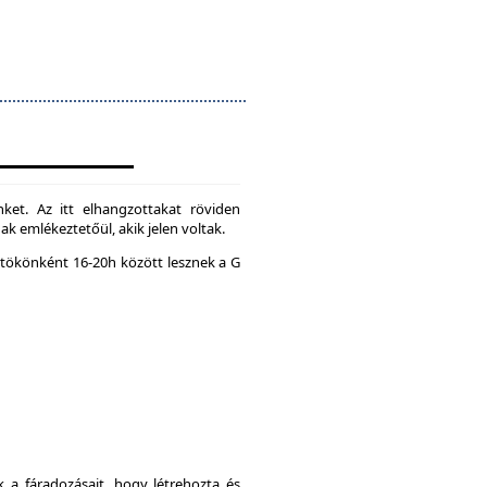
ket. Az itt elhangzottakat röviden
k emlékeztetőül, akik jelen voltak.
tökönként 16-20h között lesznek a G
a fáradozásait, hogy létrehozta és