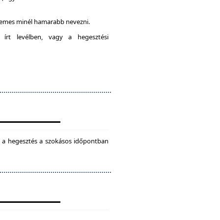
rdemes minél hamarabb nevezni.
 írt levélben, vagy a hegesztési
ül a hegesztés a szokásos időpontban