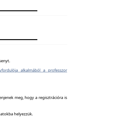
senyt.
vfordulója alkalmából a professzor
enjenek meg, hogy a regisztrációra is
patokba helyezzük.