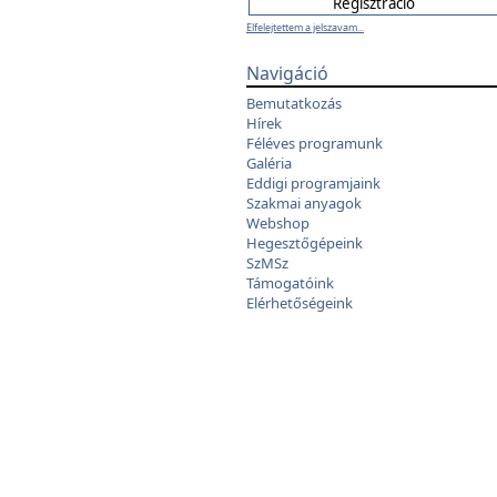
Elfelejtettem a jelszavam...
Navigáció
Bemutatkozás
Hírek
Féléves programunk
Galéria
Eddigi programjaink
Szakmai anyagok
Webshop
Hegesztőgépeink
SzMSz
Támogatóink
Elérhetőségeink