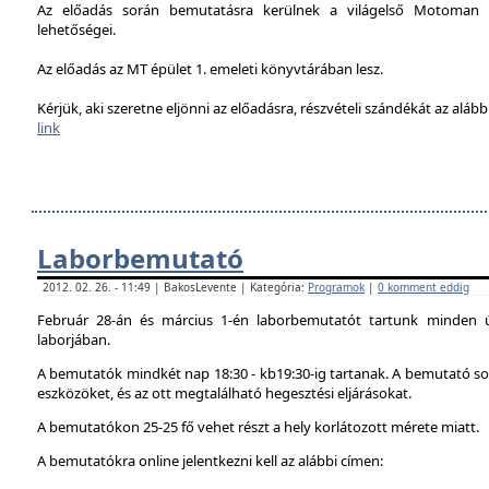
Az előadás során bemutatásra kerülnek a világelső Motoman h
lehetőségei.
Az előadás az MT épület 1. emeleti könyvtárában lesz.
Kérjük, aki szeretne eljönni az előadásra, részvételi szándékát az alábbi
link
Laborbemutató
2012. 02. 26. - 11:49 | BakosLevente | Kategória:
Programok
|
0 komment eddig
Február 28-án és március 1-én laborbemutatót tartunk minden 
laborjában.
A bemutatók mindkét nap 18:30 - kb19:30-ig tartanak. A bemutató sor
eszközöket, és az ott megtalálható hegesztési eljárásokat.
A bemutatókon 25-25 fő vehet részt a hely korlátozott mérete miatt.
A bemutatókra online jelentkezni kell az alábbi címen: