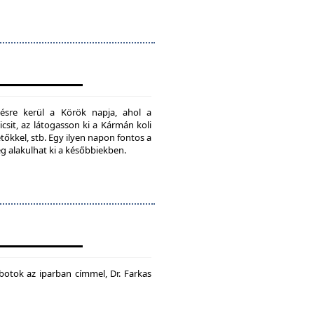
ésre kerül a Körök napja, ahol a
csit, az látogasson ki a Kármán koli
tőkkel, stb. Egy ilyen napon fontos a
ég alakulhat ki a későbbiekben.
botok az iparban címmel, Dr. Farkas