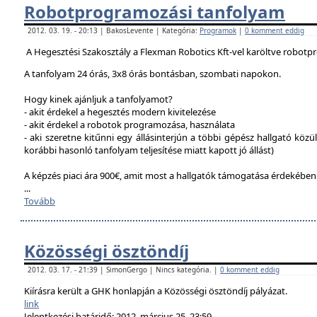
Robotprogramozási tanfolyam
2012. 03. 19. - 20:13 | BakosLevente | Kategória:
Programok
|
0 komment eddig
A Hegesztési Szakosztály a Flexman Robotics Kft-vel karöltve robotp
A tanfolyam 24 órás, 3x8 órás bontásban, szombati napokon.
Hogy kinek ajánljuk a tanfolyamot?
- akit érdekel a hegesztés modern kivitelezése
- akit érdekel a robotok programozása, használata
- aki szeretne kitűnni egy állásinterjún a többi gépész hallgató közü
korábbi hasonló tanfolyam teljesítése miatt kapott jó állást)
A képzés piaci ára 900€, amit most a hallgatók támogatása érdekébe
...
Tovább
Közösségi ösztöndíj
2012. 03. 17. - 21:39 | SimonGergo | Nincs kategória. |
0 komment eddig
Kiírásra került a GHK honlapján a Közösségi ösztöndíj pályázat.
link
Jelentkezési határidő: 2012. március 25. 23:59.