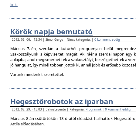
link
Körök napja bemutató
2012. 03. 06. - 13:34 | SimonGergo | Nincs kategória. |
0 komment eddig
Március 7.-én, szerdán a kutúrhét programjain belül megrendez
Szakosztályunk is képviselteti magát. Aki ráér a szerdai napon egy ki
aulájába, ahol megismerhetitek a szakosztályt, beszélgethettek a veze
jó hangulat, így minél többen jöttök ki, annál jobb és erősebb közöss
Várunk mindenkit szeretettel.
Hegesztőrobotok az iparban
2012. 02. 29. - 15:03 | BakosLevente | Kategória:
Programok
|
0 komment eddig
Március 8-án csütörtökön 18 órától előadást hallhattok Hegesztőro
Attila előadásában.