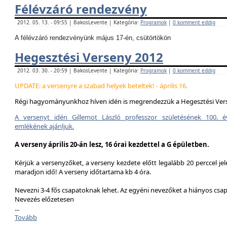
Félévzáró rendezvény
2012. 05. 13. - 09:55 | BakosLevente | Kategória:
Programok
|
0 komment eddig
A félévzáró rendezvényünk május 17-én, csütörtökön
Hegesztési Verseny 2012
2012. 03. 30. - 20:59 | BakosLevente | Kategória:
Programok
|
0 komment eddig
UPDATE: a versenyre a szabad helyek beteltek! - április 16.
Régi hagyományunkhoz híven idén is megrendezzük a Hegesztési Ver
A versenyt idén Gillemot László professzor születésének 100. é
emlékének ajánljuk.
A verseny április 20-án lesz, 16 órai kezdettel a G épületben.
Kérjük a versenyzőket, a verseny kezdete előtt legalább 20 perccel jel
maradjon idő! A verseny időtartama kb 4 óra.
Nevezni 3-4 fős csapatoknak lehet. Az egyéni nevezőket a hiányos csa
Nevezés előzetesen
...
Tovább