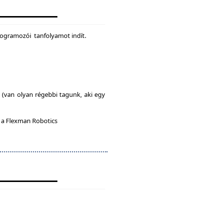
rogramozói tanfolyamot indít.
l (van olyan régebbi tagunk, aki egy
n a Flexman Robotics