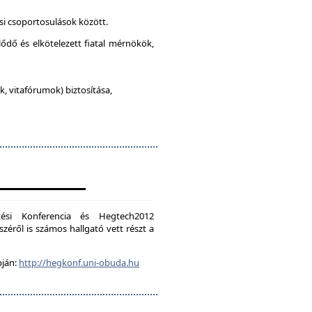
si csoportosulások között.
lődő és elkötelezett fiatal mérnökök,
, vitafórumok) biztosítása,
ési Konferencia és Hegtech2012
zéről is számos hallgató vett részt a
pján:
http://hegkonf.uni-obuda.hu