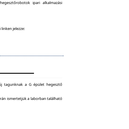
egesztőrobotok ipari alkalmazási
 linken jelezze:
új tagunknak a G épület hegesztő
án ismertetjük a laborban található