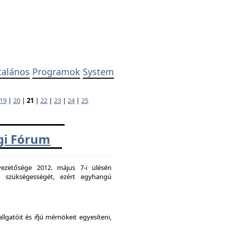
talános
Programok
System
19
|
20
|
21
|
22
|
23
|
24
|
25
ági Fórum
ezetősége 2012. május 7-i ülésén
k szükségességét, ezért egyhangú
atóit és ifjú mérnökeit egyesíteni,