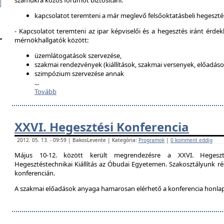
számukra közös fórumot biztosítani:
kapcsolatot teremteni a már meglevő felsőoktatásbeli hegeszté
- Kapcsolatot teremteni az ipar képviselői és a hegesztés iránt érdek
mérnökhallgatók között:
üzemlátogatások szervezése,
szakmai rendezvények (kiállítások, szakmai versenyek, előadások
szimpózium szervezése annak
...
Tovább
XXVI. Hegesztési Konferencia
2012. 05. 13. - 09:59 | BakosLevente | Kategória:
Programok
|
0 komment eddig
Május 10-12. között került megrendezésre a XXVI. Hegeszt
Hegesztéstechnikai Kiállítás az Óbudai Egyetemen. Szakosztályunk rés
konferencián.
A szakmai előadások anyaga hamarosan elérhető a konferencia honla