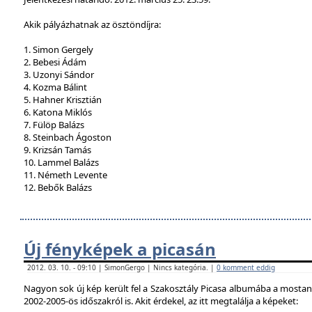
Akik pályázhatnak az ösztöndíjra:
1. Simon Gergely
2. Bebesi Ádám
3. Uzonyi Sándor
4. Kozma Bálint
5. Hahner Krisztián
6. Katona Miklós
7. Fülöp Balázs
8. Steinbach Ágoston
9. Krizsán Tamás
10. Lammel Balázs
11. Németh Levente
12. Bebők Balázs
Új fényképek a picasán
2012. 03. 10. - 09:10 | SimonGergo | Nincs kategória. |
0 komment eddig
Nagyon sok új kép került fel a Szakosztály Picasa albumába a mostan
2002-2005-ös időszakról is. Akit érdekel, az itt megtalálja a képeket: