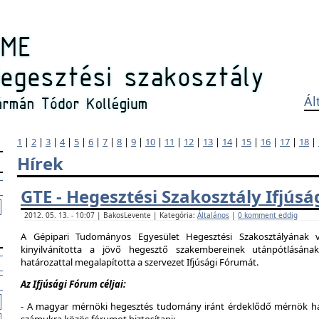
Ál
1
|
2
|
3
|
4
|
5
|
6
|
7
|
8
|
9
|
10
|
11
|
12
|
13
|
14
|
15
|
16
|
17
|
18
|
Hírek
GTE - Hegesztési Szakosztály Ifjús
2012. 05. 13. - 10:07 | BakosLevente | Kategória:
Általános
|
0 komment eddig
A Gépipari Tudományos Egyesület Hegesztési Szakosztályának v
kinyilvánította a jövő hegesztő szakembereinek utánpótlásána
határozattal megalapította a szervezet Ifjúsági Fórumát.
Az Ifjúsági Fórum céljai:
- A magyar mérnöki hegesztés tudomány iránt érdeklődő mérnök hallg