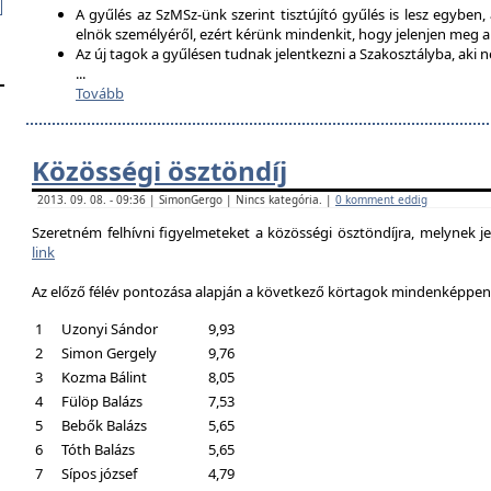
A gyűlés az SzMSz-ünk szerint tisztújító gyűlés is lesz egyben,
elnök személyéről, ezért kérünk mindenkit, hogy jelenjen meg 
Az új tagok a gyűlésen tudnak jelentkezni a Szakosztályba, aki n
...
Tovább
Közösségi ösztöndíj
2013. 09. 08. - 09:36 | SimonGergo | Nincs kategória. |
0 komment eddig
Szeretném felhívni figyelmeteket a közösségi ösztöndíjra, melynek je
link
Az előző félév pontozása alapján a következő körtagok mindenképpen a
1
Uzonyi Sándor
9,93
2
Simon Gergely
9,76
3
Kozma Bálint
8,05
4
Fülöp Balázs
7,53
5
Bebők Balázs
5,65
6
Tóth Balázs
5,65
7
Sípos józsef
4,79