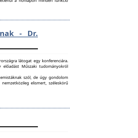
ggetlenül a honlapon minden funkció
nak - Dr.
országra látogat egy konferenciára.
egy előadást Műszaki tudományokról
etemistáknak szól, de úgy gondolom
 nemzetközileg elismert, széleskörű