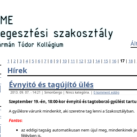
Ál
1
|
2
|
3
|
4
|
5
|
6
|
7
|
8
|
9
|
10
|
11
|
12
|
13
|
14
|
15
|
16
|
17
|
18
|
Hírek
Évnyitó és tagújító ülés
2013. 09. 07. - 14:21 | SimonGergo | Nincs kategória. |
0 komment eddig
Szeptember 19.-én, 18:00-kor évnyitó és tagtoborzó gyűlést tart
A gyűlésre várunk mindenkit, aki szeretne tag lenni a Szakosztályban.
Fontos
:
az eddigi tagság automatikusan nem újul meg, mindenkinek jel
félévben is.