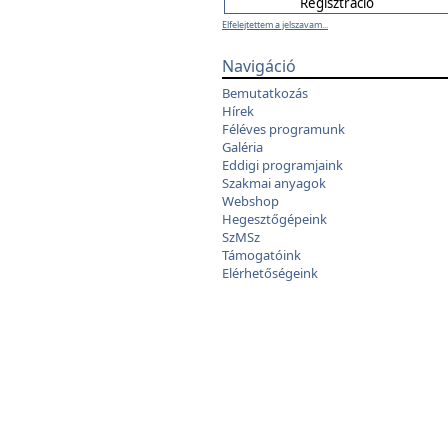
Elfelejtettem a jelszavam...
Navigáció
Bemutatkozás
Hírek
Féléves programunk
Galéria
Eddigi programjaink
Szakmai anyagok
Webshop
Hegesztőgépeink
SzMSz
Támogatóink
Elérhetőségeink