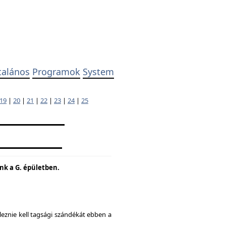
talános
Programok
System
19
|
20
|
21
|
22
|
23
|
24
|
25
unk a G. épületben.
eznie kell tagsági szándékát ebben a