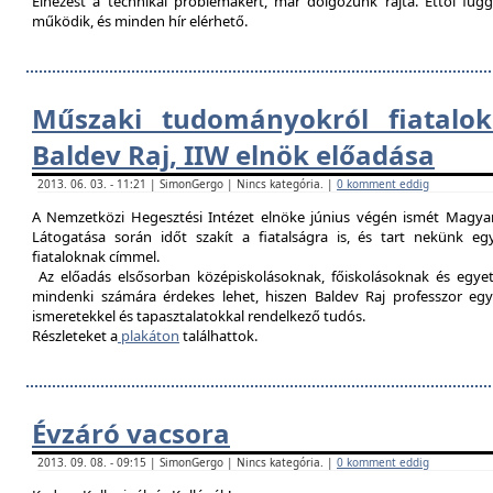
Elnézést a technikai problémákért, már dolgozunk rajta. Ettől fü
működik, és minden hír elérhető.
Műszaki tudományokról fiatalok
Baldev Raj, IIW elnök előadása
2013. 06. 03. - 11:21 | SimonGergo | Nincs kategória. |
0 komment eddig
A Nemzetközi Hegesztési Intézet elnöke június végén ismét Magyar
Látogatása során időt szakít a fiatalságra is, és tart nekünk 
fiataloknak címmel.
Az előadás elsősorban középiskolásoknak, főiskolásoknak és egy
mindenki számára érdekes lehet, hiszen Baldev Raj professzor egy
ismeretekkel és tapasztalatokkal rendelkező tudós.
Részleteket a
plakáton
találhattok.
Évzáró vacsora
2013. 09. 08. - 09:15 | SimonGergo | Nincs kategória. |
0 komment eddig