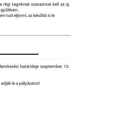
 a régi tagoknak szavazniuk kell az új
a gyűlésen.
em tud eljönni, az később is le
lentkezési határideje szeptember 13.
dják le a pályázatot!