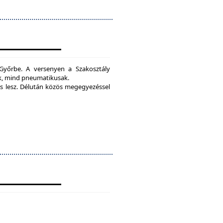
yőrbe. A versenyen a Szakosztály
ak, mind pneumatikusak.
 lesz.
Délután közös megegyezéssel