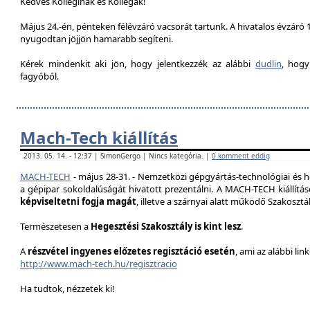
Kedves Kolleginák és Kollégák!
Május 24.-én, pénteken félévzáró vacsorát tartunk. A hivatalos évzáró 1
nyugodtan jöjjön hamarabb segíteni.
Kérek mindenkit aki jön, hogy jelentkezzék az alábbi
dudlin
, hogy
fagyóból.
Mach-Tech kiállítás
2013. 05. 14. - 12:37 | SimonGergo | Nincs kategória. |
0 komment eddig
MACH-TECH
-
május 28-31.
- Nemzetközi gépgyártás-technológiai és he
a gépipar sokoldalúságát hivatott prezentál
ni.
A MACH-TECH kiállítá
képviseltetni fogja magát
, illetve a szárnyai alatt működő Szakoszt
Természetesen a
Hegesztési Szakosztály is kint lesz
.
A
részvétel ingyenes előzetes regisztáció esetén
, ami az alábbi lin
http://www.mach-tech.hu/regisztracio
Ha tudtok, nézzetek ki!