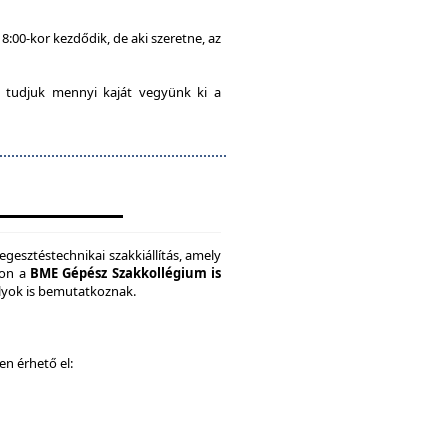
8:00-kor kezdődik, de aki szeretne, az
 tudjuk mennyi kaját vegyünk ki a
gesztéstechnikai szakkiállítás, amely
son a
BME Gépész Szakkollégium is
ályok is bemutatkoznak.
ken érhető el: