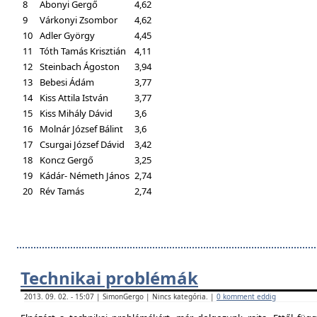
8
Abonyi Gergő
4,62
9
Várkonyi Zsombor
4,62
10
Adler György
4,45
11
Tóth Tamás Krisztián
4,11
12
Steinbach Ágoston
3,94
13
Bebesi Ádám
3,77
14
Kiss Attila István
3,77
15
Kiss Mihály Dávid
3,6
16
Molnár József Bálint
3,6
17
Csurgai József Dávid
3,42
18
Koncz Gergő
3,25
19
Kádár- Németh János
2,74
20
Rév Tamás
2,74
Technikai problémák
2013. 09. 02. - 15:07 | SimonGergo | Nincs kategória. |
0 komment eddig