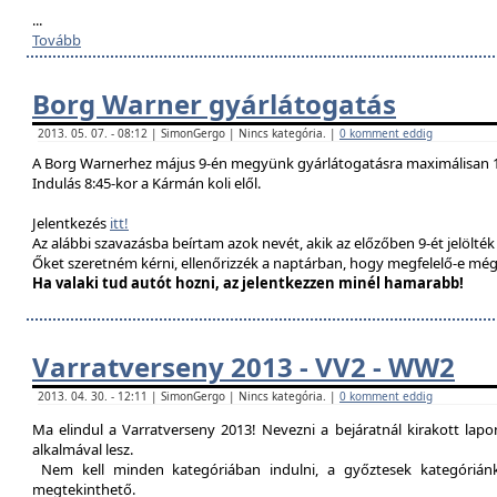
...
Tovább
Borg Warner gyárlátogatás
2013. 05. 07. - 08:12 | SimonGergo | Nincs kategória. |
0 komment eddig
A Borg Warnerhez május 9-én megyünk gyárlátogatásra maximálisan 1
Indulás 8:45-kor a Kármán koli elől.
Jelentkezés
itt!
Az alábbi szavazásba beírtam azok nevét, akik az előzőben 9-ét jelölté
Őket szeretném kérni, ellenőrizzék a naptárban, hogy megfelelő-e még
Ha valaki tud autót hozni, az jelentkezzen minél hamarabb!
Varratverseny 2013 - VV2 - WW2
2013. 04. 30. - 12:11 | SimonGergo | Nincs kategória. |
0 komment eddig
Ma elindul a Varratverseny 2013! Nevezni a bejáratnál kirakott lap
alkalmával lesz.
Nem kell minden kategóriában indulni, a győztesek kategóriánké
megtekinthető.