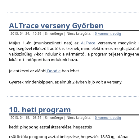
ALTrace verseny Győrben
2013. 04. 24. - 10:29 | SimonGergo | Nincs kategória. |
0 komment eddig
Május 1.-én (munkaszüneti nap) az
ALTrace
versenyre megyünk G
segítségével elkészült autók is lesznek, mind elektromos meghajtású
Valószínűleg 7-k
or indulunk a Kármántól, a program teljesen ingyenes
kikáltott indőpontban indulunk haza.
Jelentkezni az alábbi
Doodle
-ban lehet.
Gyertek mindenképpen, az elmúlt 2 évben is jó volt a verseny.
10. heti program
2013. 04. 15. - 06:24 | SimonGergo | Nincs kategória. |
0 komment eddig
kedd: pingpong asztal átszerelése, hegesztés
csütörtök: pingpong asztal befejezése, hegesztés 18:30-ig, utána: