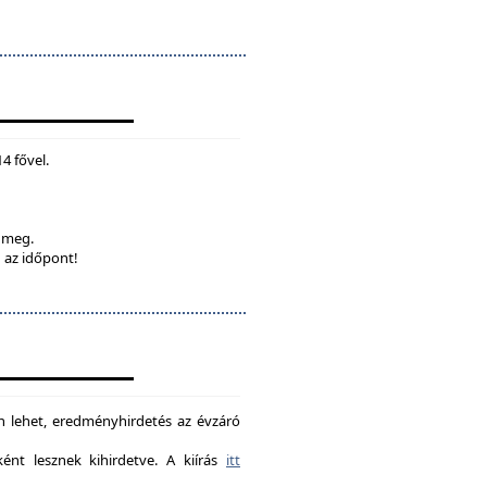
4 fővel.
k meg.
 az időpont!
on lehet, eredményhirdetés az évzáró
nt lesznek kihirdetve. A kiírás
itt