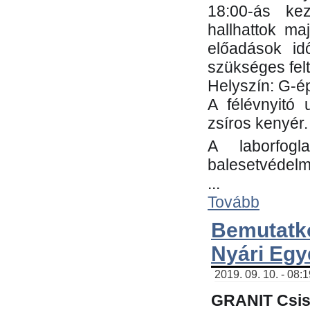
18:00-ás kez
hallhattok ma
előadások id
szükséges fel
Helyszín: G-ép
A félévnyitó 
zsíros kenyér.
A laborfogl
balesetvédelm
...
Tovább
Bemutatk
Nyári Egy
2019. 09. 10. - 08:
GRANIT Csis