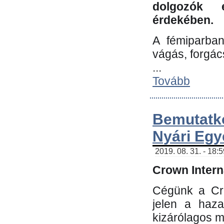
dolgozók 
érdekében.
A fémiparba
vágás, forgác
...
Tovább
Bemutatk
Nyári Egy
2019. 08. 31. - 18:
Crown Interna
Cégünk a Cro
jelen a haz
kizárólagos m