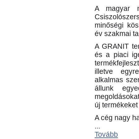
A magyar m
Csiszolósze
minőségi kös
év szakmai tap
A GRANIT ter
és a piaci i
termékfejles
illetve egy
alkalmas sze
állunk egye
megoldásokat
új termékeket 
A cég nagy ha
...
Tovább