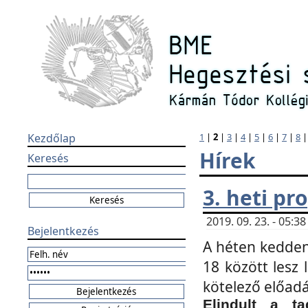
Kezdőlap
1
|
2
|
3
|
4
|
5
|
6
|
7
|
8
Hírek
Keresés
3. heti p
2019. 09. 23. - 05:
Bejelentkezés
A héten kedden
18 között lesz 
kötelező előad
Elindult a ta