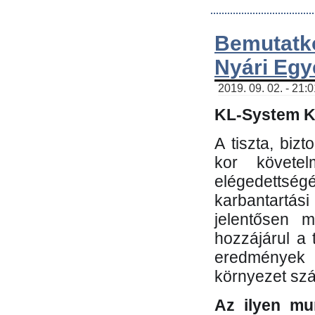
Bemutatk
Nyári Egy
2019. 09. 02. - 21:
KL-System Kf
A tiszta, bi
kor követe
elégedettség
karbantartás
jelentősen m
hozzájárul a
eredmények e
környezet sz
Az ilyen mu