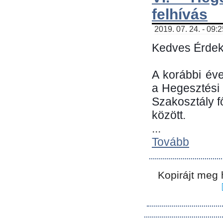
felhívás
2019. 07. 24. - 09:
Kedves Érdek
A korábbi év
a Hegesztési
Szakosztály 
között.
...
Tovább
Kopirájt meg 