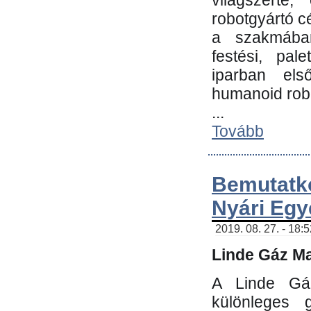
világszerte
robotgyártó c
a szakmában:
festési, pale
iparban els
humanoid robo
...
Tovább
Bemutatk
Nyári Egy
2019. 08. 27. - 18:
Linde Gáz Ma
A Linde Gáz
különleges 