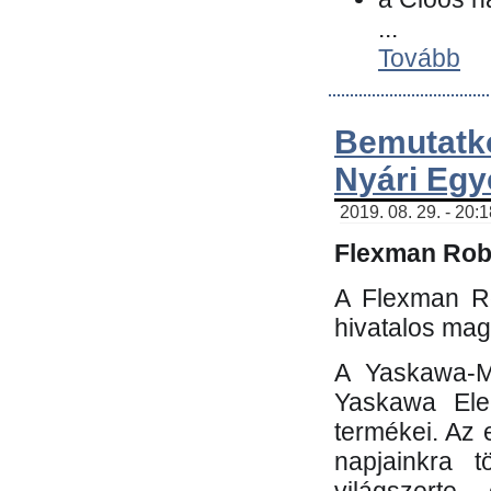
...
Tovább
Bemutatk
Nyári Egy
2019. 08. 29. - 20:
Flexman Robo
A Flexman Ro
hivatalos mag
A Yaskawa-Mo
Yaskawa Elec
termékei. Az e
napjainkra t