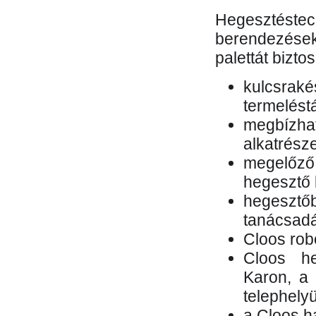
Hegesztés
berendezések 
palettát bizto
kulcsr
termelés
megbízh
alkatrésze
megelőző
hegesztő 
hegesztő
tanácsad
Cloos rob
Cloos he
Karon, a 
telephely
a Cloos h