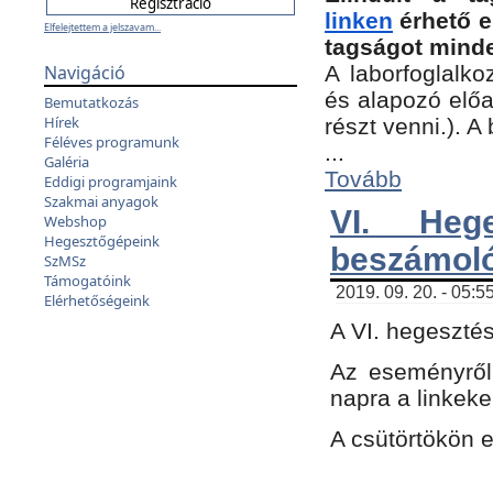
linken
érhető e
Elfelejtettem a jelszavam...
tagságot minde
Navigáció
A laborfoglalko
és alapozó előa
Bemutatkozás
Hírek
részt venni.). 
Féléves programunk
...
Galéria
Tovább
Eddigi programjaink
Szakmai anyagok
VI. Heg
Webshop
Hegesztőgépeink
beszámol
SzMSz
Támogatóink
2019. 09. 20. - 05:5
Elérhetőségeink
A VI. hegeszté
Az eseményről
napra a linkeke
A csütörtökön 