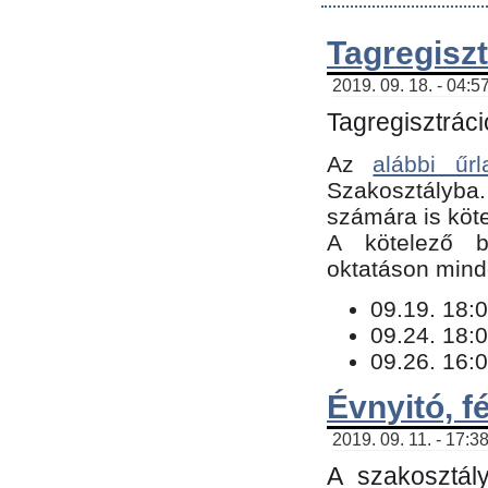
Tagregiszt
2019. 09. 18. - 04:5
Tagregisztráci
Az
alábbi űrl
Szakosztályba.
számára is köte
​A kötelező b
oktatáson minde
09.19. 18:0
09.24. 18:0
09.26. 16:0
Évnyitó, f
2019. 09. 11. - 17:3
A szakosztál