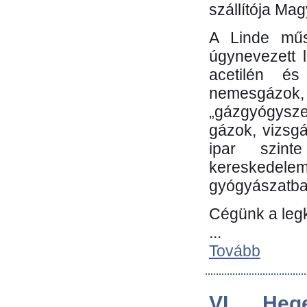
szállítója Ma
A Linde műs
úgynevezett 
acetilén és
nemesgáz
„gázgyógysze
gázok, vizsg
ipar szin
kereskedele
gyógyászatb
Cégünk a leg
...
Tovább
VI. Heg