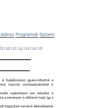
talános
Programok
System
19
|
20
|
21
|
22
|
23
|
24
|
25
. A foglalkozáson gyakorolhattok a
dathoz hasonló munkadarabokkal is
kiváló szakembere tart előadást a
a a versenyen is előkerül majd, így a
lő hegesztési varratok elkészítésével