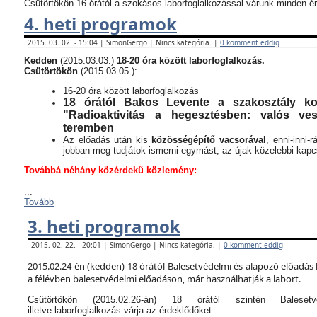
Csütörtökön 16 órától a szokásos laborfoglalkozással várunk minden ér
4. heti programok
2015. 03. 02. - 15:04 | SimonGergo | Nincs kategória. |
0 komment eddig
Kedden
(2015.03.03.)
18-20 óra között laborfoglalkozás.
Csütörtökön
(2015.03.05.):
16-20 óra között laborfoglalkozás
18 órától Bakos Levente a szakosztály kor
"Radioaktivitás a hegesztésben: valós v
teremben
Az előadás után kis
közösségépítő vacsorával
, enni-inni-
jobban meg tudjátok ismerni egymást, az újak közelebbi kapcso
Továbbá néhány közérdekű közlemény:
...
Tovább
3. heti programok
2015. 02. 22. - 20:01 | SimonGergo | Nincs kategória. |
0 komment eddig
2015.02.24-én (kedden) 18 órától Balesetvédelmi és alapozó előadás 
a félévben balesetvédelmi előadáson, már használhatják a labort.
Csütörtökön (2015.02.26-án) 18 órától szintén Balese
illetve laborfoglalkozás várja az érdeklődőket.