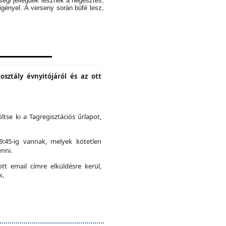
ségi jellegűek lesznek a hegesztés,
igényel. A verseny során büfé lesz,
osztály évnyitójáról és az ott
ltse ki a Tagregisztációs űrlapot,
19:45-ig vannak, melyek kötetlen
nni.
t email címre elküldésre kerül,
k.