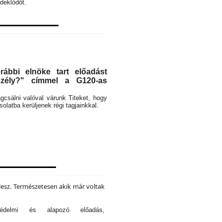
deklődőt.
ábbi elnöke tart előadást
eszély?" címmel a G120-as
rágcsálni valóval várunk Titeket, hogy
latba kerüljenek régi tagjainkkal.
lesz. Természetesen akik már voltak
tvédelmi és alapozó előadás,