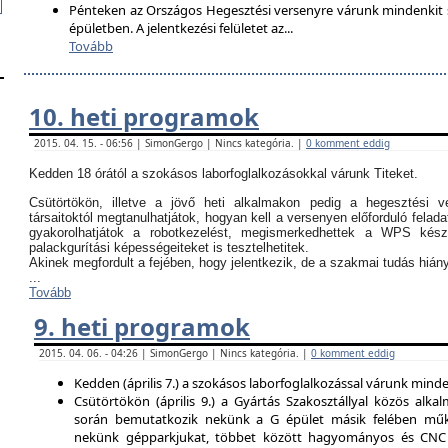
Pénteken az Országos Hegesztési versenyre várunk mindenkit so
épületben. A jelentkezési felületet az
...
Tovább
10. heti programok
2015. 04. 15. - 06:56 | SimonGergo | Nincs kategória. |
0 komment eddig
Kedden 18 órától a szokásos laborfoglalkozásokkal várunk Titeket.
Csütörtökön, illetve a jövő heti alkalmakon pedig a hegesztési ve
társaitoktól megtanulhatjátok, hogyan kell a versenyen előforduló felada
gyakorolhatjátok a robotkezelést, megismerkedhettek a WPS kész
palackgurítási képességeiteket is tesztelhetitek.
Akinek megfordult a fejében, hogy jelentkezik, de a szakmai tudás hi
...
Tovább
9. heti programok
2015. 04. 06. - 04:26 | SimonGergo | Nincs kategória. |
0 komment eddig
Kedden (április 7.) a szokásos laborfoglalkozással várunk minden
Csütörtökön (április 9.) a Gyártás Szakosztállyal közös alkal
során bemutatkozik nekünk a G épület másik felében műk
nekünk gépparkjukat, többet között hagyományos és CNC 