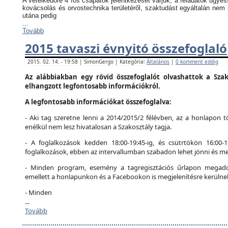
A vetélkedőre 4 fős csapatok jelentkezését várjuk, a feladatok ügyes
kovácsolás és orvostechnika területéről, szaktudást egyáltalán nem 
utána pedig
...
Tovább
2015 tavaszi évnyitó összefoglaló
2015. 02. 14. - 19:58 | SimonGergo | Kategória:
Általános
|
0 komment eddig
Az alábbiakban egy rövid összefoglalót olvashattok a Szak
elhangzott legfontosabb információkról.
A legfontosabb információkat összefoglalva:
- Aki tag szeretne lenni a 2014/2015/2 félévben, az a honlapon tö
enélkül nem lesz hivatalosan a Szakosztály tagja.
- A foglalkozások kedden 18:00-19:45-ig, és csütrtökön 16:00-
foglalkozások, ebben az intervallumban szabadon lehet jönni és me
- Minden program, esemény a tagregisztációs űrlapon megadot
emellett a honlapunkon és a Facebookon is megjelenítésre kerülne
- Minden
...
Tovább