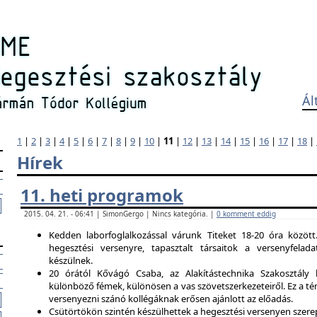
Ál
1
|
2
|
3
|
4
|
5
|
6
|
7
|
8
|
9
|
10
|
11
|
12
|
13
|
14
|
15
|
16
|
17
|
18
|
Hírek
11. heti programok
2015. 04. 21. - 06:41 | SimonGergo | Nincs kategória. |
0 komment eddig
Kedden laborfoglalkozással várunk Titeket 18-20 óra között
hegesztési versenyre, tapasztalt társaitok a versenyfela
készülnek.
20 órától Kővágó Csaba, az Alakítástechnika Szakosztály 
különböző fémek, különösen a vas szövetszerkezeteiről. Ez a tém
versenyezni szánó kollégáknak erősen ajánlott az előadás.
Csütörtökön szintén készülhettek a hegesztési versenyen szerep