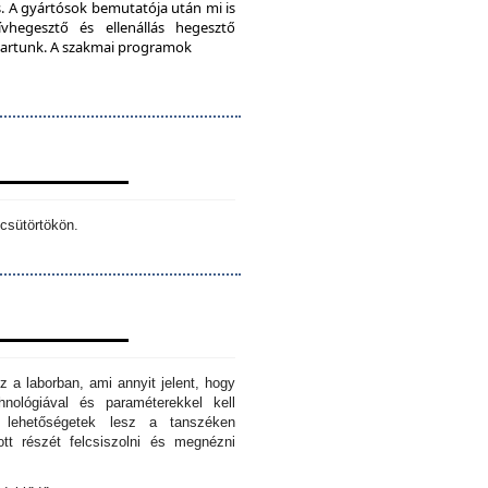
. A gyártósok bemutatója után mi is
vhegesztő és ellenállás hegesztő
s tartunk. A szakmai programok
csütörtökön.
z a laborban, ami annyit jelent, hogy
hnológiával és paraméterekkel kell
n lehetőségetek lesz a tanszéken
tt részét felcsiszolni és megnézni