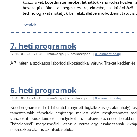
köszörűket, koordinátamérőket láthattok - működés közben is
bevezetjük őket a hegesztés rejtelmeibe, a különböző í
technológiákat mutatjuk be nekik, illetve a robotbemutatót i
...
Tovább
7. heti programok
2015. 03. 23. - 21:58 | SimonGergo | Nincs kategória. |
0 komment eddig
A 7. héten a szokásos laborfoglalkozásokkal várunk Titeket kedden és 
6. heti programok
2015. 03. 17. - 08:15 | SimonGergo | Nincs kategória. |
0 komment eddig
Kedden (március 17.) 18 órától irányított foglalkozás (szakműhely) les
tapasztaltabb társaitok segítsége mellett előre meghatározott tec
varratokat készítenetek, melyeket az elkövetkezendő hetekbe
"közelebbről" megvizsgálni, azaz a varrat egy szakaszának kivágo
mikroszkóp alatt is az alkotásotokat.