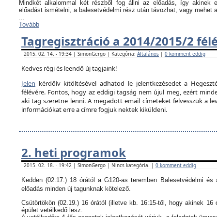
Mindkét alkalommal két részből fog állni az előadás, így akinek
előadást ismételni, a balesetvédelmi rész után távozhat, vagy mehet 
...
Tovább
Tagregisztráció a 2014/2015/2 fél
2015. 02. 14. - 19:34 | SimonGergo | Kategória:
Általános
|
0 komment eddig
Kedves régi és leendő új tagjaink!
Jelen
kérdőív kitöltésével adhatod le jelentkezésedet a Hegeszté
félévére. Fontos, hogy az eddigi tagság nem újul meg, ezért minden
aki tag szeretne lenni. A megadott email címeteket felvesszük a le
információkat erre a címre fogjuk nektek kiküldeni.
2. heti programok
2015. 02. 18. - 19:42 | SimonGergo | Nincs kategória. |
0 komment eddig
Kedden (02.17.) 18 órától a G120-as teremben Balesetvédelmi és a
előadás minden új tagunknak kötelező.
Csütörtökön (02.19.) 16 órától (illetve kb. 16:15-től, hogy akinek 16 
épület vetélkedő lesz.