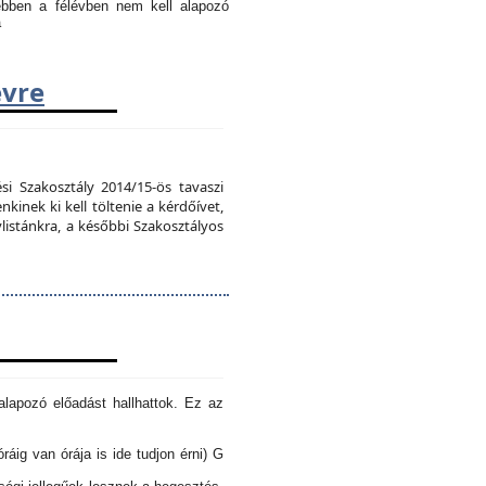
 ebben a félévben nem kell alapozó
a
évre
si Szakosztály 2014/15-ös tavaszi
kinek ki kell töltenie a kérdőívet,
vlistánkra, a későbbi Szakosztályos
lapozó előadást hallhattok. Ez az
óráig van órája is ide tudjon érni) G