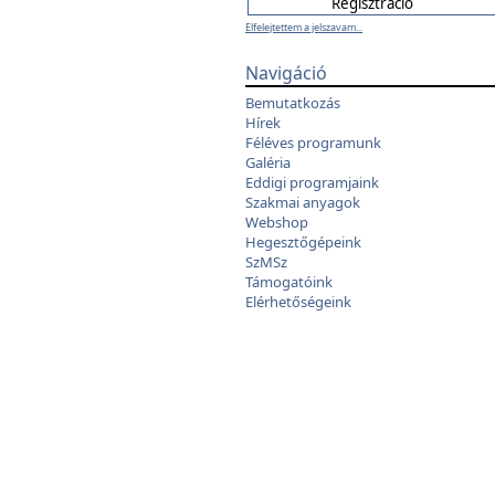
Elfelejtettem a jelszavam...
Navigáció
Bemutatkozás
Hírek
Féléves programunk
Galéria
Eddigi programjaink
Szakmai anyagok
Webshop
Hegesztőgépeink
SzMSz
Támogatóink
Elérhetőségeink