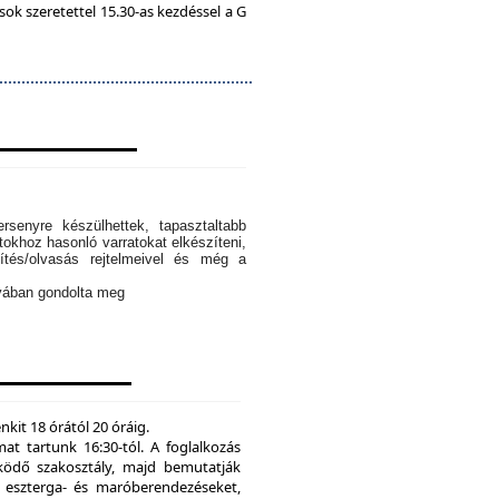
k szeretettel 15.30-as kezdéssel a G
rsenyre készülhettek, tapasztaltabb
tokhoz hasonló varratokat elkészíteni,
ítés/olvasás rejtelmeivel és még a
ányában gondolta meg
kit 18 órától 20 óráig.
mat tartunk 16:30-tól. A foglalkozás
ödő szakosztály, majd bemutatják
eszterga- és maróberendezéseket,