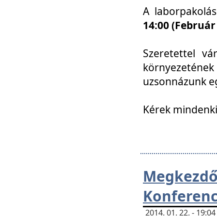
A laborpakolá
14:00 (Február
Szeretettel vá
környezetének
uzsonnázunk eg
Kérek mindenki
Megkezd
Konferenc
2014. 01. 22. - 19: