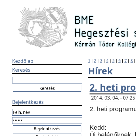
Kezdőlap
1
|
2
|
3
|
4
|
5
|
6
|
7
|
8
Hírek
Keresés
2. heti p
2014. 03. 04. - 07:
Bejelentkezés
2. heti program
Kedd:
Új belépőknek: 