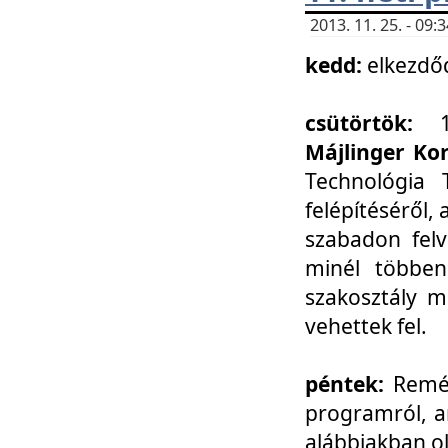
2013. 11. 25. - 09
kedd:
elkezdő
csütörtök:
Májlinger Ko
Technológia 
felépítéséről,
szabadon felv
minél többen
szakosztály m
vehettek fel.
péntek:
Remél
programról, a
alábbiakban ol