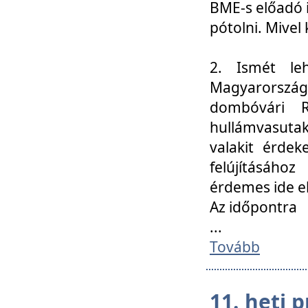
BME-s előadó i
pótolni. Mivel 
2. Ismét le
Magyarország
dombóvári R
hullámvasuta
valakit érdek
felújításáh
érdemes ide el
Az időpontra
...
Tovább
11. heti