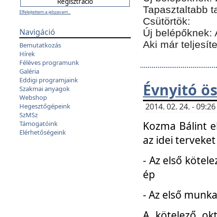
Tapasztaltabb t
Elfelejtettem a jelszavam...
Csütörtök:
Navigáció
Új belépőknek: 
Aki már teljesít
Bemutatkozás
Hírek
Féléves programunk
Galéria
Eddigi programjaink
Évnyitó ö
Szakmai anyagok
Webshop
2014. 02. 24. - 09:
Hegesztőgépeink
SzMSz
Kozma Bálint el
Támogatóink
Elérhetőségeink
az idei terveket
- Az első kötele
ép
- Az első munka
A kötelező ok