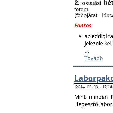
2.
hé
oktatási
terem
(főbejárat - lépc
Fontos
:
az eddigi 
jeleznie ke
...
Tovább
Laborpako
2014. 02. 03. - 12:
Mint minden f
Hegesztő labor