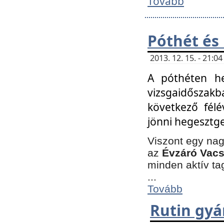
Tovább
Póthét és
2013. 12. 15. - 21:
A póthéten he
vizsgaidőszak
következő félé
jönni hegesztge
Viszont egy nag
az
Évzáró Vacs
minden aktív ta
...
Tovább
Rutin gyá