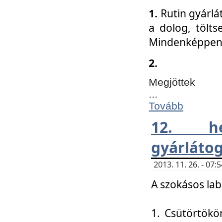
1.
Rutin gyárlá
a dolog, tölts
Mindenképpen 
2.
Megjöttek
...
Tovább
12. h
gyárlátog
2013. 11. 26. - 07
A szokásos lab
1. Csütörtökö