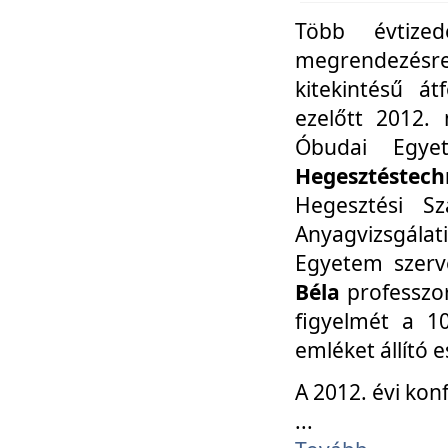
Több évtize
megrendezésr
kitekintésű á
ezelőtt 2012.
Óbudai Egy
Hegesztéstechn
Hegesztési Sz
Anyagvizsgála
Egyetem szerv
Béla
professzor
figyelmét a 10
emléket állító
A 2012. évi ko
...