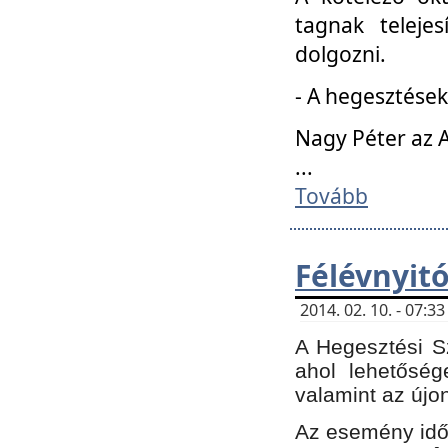
tagnak teleje
dolgozni.
- A hegesztések
Nagy Péter az A
...
Tovább
Félévnyit
2014. 02. 10. - 07:
A Hegesztési Sz
ahol lehetőség
valamint az újo
Az esemény időp