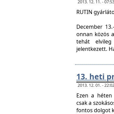
2013. 12. 11. - 07
RUTIN gyárláto
December 13.-á
onnan közös a
tehát elvile
jelentkezett. H
13. heti 
2013. 12. 01. - 22
Ezen a héten
csak a szokáso
fontos dolgot 