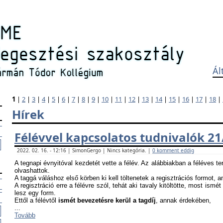
Ál
1
|
2
|
3
|
4
|
5
|
6
|
7
|
8
|
9
|
10
|
11
|
12
|
13
|
14
|
15
|
16
|
17
|
18
|
Hírek
Félévvel kapcsolatos tudnivalók 21
2022. 02. 16. - 12:16 | SimonGergo | Nincs kategória. |
0 komment eddig
A tegnapi évnyitóval kezdetét vette a félév. Az alábbiakban a féléves te
olvashattok.
A taggá váláshoz első körben ki kell töltenetek a regisztrációs formot, 
A regisztráció erre a félévre szól, tehát aki tavaly kitöltötte, most ismét
lesz egy form.
Ettől a félévtől
ismét bevezetésre kerül a tagdíj
, annak érdekében,
...
Tovább