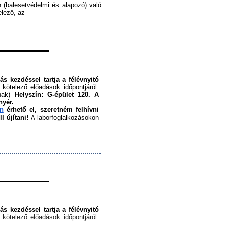
 (balesetvédelmi és alapozó) való 
ező, az ﻿
s kezdéssel tartja a félévnyitó 
 kötelező előadások időpontjáról. 
nak) 
Helyszín: G-épület 120.
A 
nyér.
en
 érhető el, szeretném felhívni 
 újítani!
 A laborfoglalkozásokon 
s kezdéssel tartja a félévnyitó 
 kötelező előadások időpontjáról. 