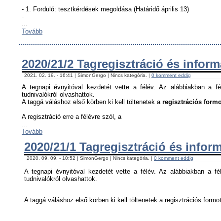
- 1. Forduló: tesztkérdések megoldása (Határidő április 13)
-
...
Tovább
2020/21/2 Tagregisztráció és infor
2021. 02. 19. - 16:41 | SimonGergo | Nincs kategória. |
0 komment eddig
A tegnapi évnyitóval kezdetét vette a félév. Az alábbiakban a fé
tudnivalókról olvashattok.
A taggá váláshoz első körben ki kell töltenetek a
regisztrációs formo
A regisztráció erre a félévre szól, a
...
Tovább
2020/21/1 Tagregisztráció és infor
2020. 09. 09. - 10:52 | SimonGergo | Nincs kategória. |
0 komment eddig
A tegnapi évnyitóval kezdetét vette a félév. Az alábbiakban a fél
tudnivalókról olvashattok.
A taggá váláshoz első körben ki kell töltenetek a regisztrációs formot