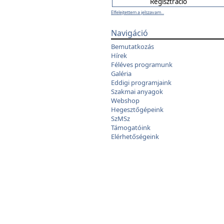
Elfelejtettem a jelszavam...
Navigáció
Bemutatkozás
Hírek
Féléves programunk
Galéria
Eddigi programjaink
Szakmai anyagok
Webshop
Hegesztőgépeink
SzMSz
Támogatóink
Elérhetőségeink