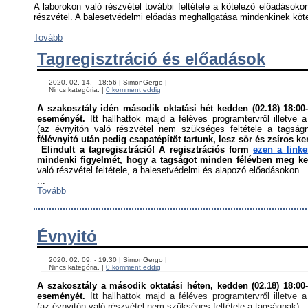
A laborokon való részvétel további feltétele a kötelező előadásokon
részvétel. A balesetvédelmi előadás meghallgatása mindenkinek kötel
...
Tovább
Tagregisztráció és előadások
    2020. 02. 14. - 18:56 | SimonGergo | 

    Nincs kategória. | 
0 komment eddig
A szakosztály idén második oktatási hét kedden (02.18) 18:00-á
eseményét. 
Itt hallhattok majd a féléves programtervről illetve a
(az évnyitón való részvétel nem szükséges feltétele a tagság
félévnyitó után pedig csapatépítőt tartunk, lesz sör és zsíros ke
Elindult a tagregisztráció! A regisztrációs form 
ezen a link
mindenki figyelmét, hogy a tagságot minden félévben meg kell
való részvétel feltétele, a balesetvédelmi és alapozó előadásokon ﻿
...
Tovább
Évnyitó
    2020. 02. 09. - 19:30 | SimonGergo | 

    Nincs kategória. | 
0 komment eddig
A szakosztály a második oktatási héten, kedden (02.18) 18:00-á
eseményét. 
Itt hallhattok majd a féléves programtervről illetve a
(az évnyitón való részvétel nem szükséges feltétele a tagságnak)