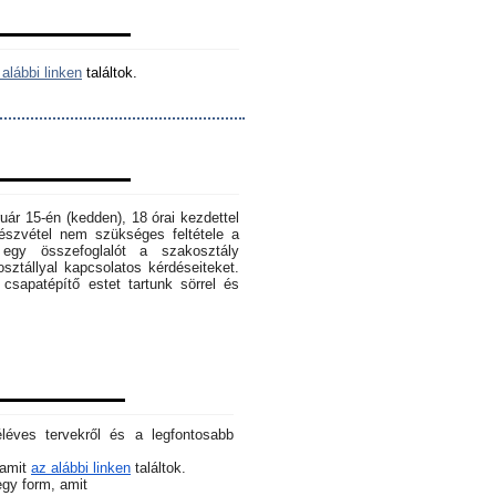
alábbi linken
találtok.
ruár 15-én (kedden), 18 órai kezdettel
szvétel nem szükséges feltétele a
egy összefoglalót a szakosztály
osztállyal kapcsolatos kérdéseiteket.
sapatépítő estet tartunk sörrel és
éléves tervekről és a legfontosabb
 amit
az alábbi linken
találtok.
 egy form, amit