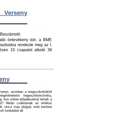
 Verseny
y Beszámoló
gatói öntevékeny kör, a BME
mazkodva rendezte meg az I.
ésen 10 csapatot alkotó 36
seny
senyt, azonban a megszokottaktól
gmérettetni hegesztéstechnika,
 éve online előadásokkal telnek a
tül? Netán csábítanak az értékes
l, nincs más dolgod, mint keríteni
t fordulóból áll