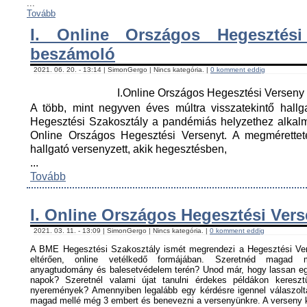
...
Tovább
I. Online Országos Hegesztési
beszámoló
2021. 06. 20. - 13:14 | SimonGergo | Nincs kategória. |
0 komment eddig
I.Online Országos Hegesztési Versen
A több, mint negyven éves múltra visszatekintő hall
Hegesztési Szakosztály a pandémiás helyzethez alkal
Online Országos Hegesztési Versenyt. A megmérettet
hallgató versenyzett, akik hegesztésben,
...
Tovább
I. Online Országos Hegesztési Ver
2021. 03. 11. - 13:09 | SimonGergo | Nincs kategória. |
0 komment eddig
A BME Hegesztési Szakosztály ismét megrendezi a Hegesztési Ver
eltérően, online vetélkedő formájában. Szeretnéd magad me
anyagtudomány és balesetvédelem terén? Unod már, hogy lassan egy
napok? Szeretnél valami újat tanulni érdekes példákon keresz
nyeremények? Amennyiben legalább egy kérdésre igennel válaszoltá
magad mellé még 3 embert és benevezni a versenyünkre. A verseny ké