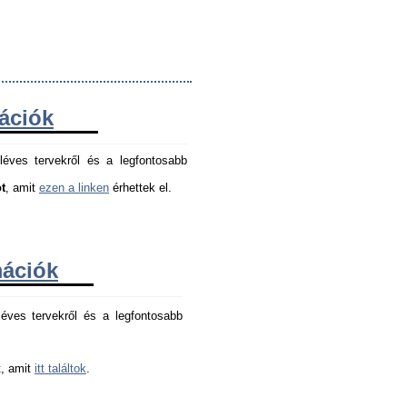
mációk
léves tervekről és a legfontosabb
t
, amit
ezen a linken
érhettek el.
mációk
éves tervekről és a legfontosabb 
, amit 
itt találtok
.