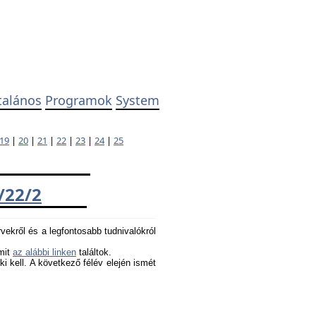
talános
Programok
System
19
|
20
|
21
|
22
|
23
|
24
|
25
/22/2
rvekről és a legfontosabb tudnivalókról
amit
az alábbi linken
találtok.
 ki kell. A következő félév elején ismét