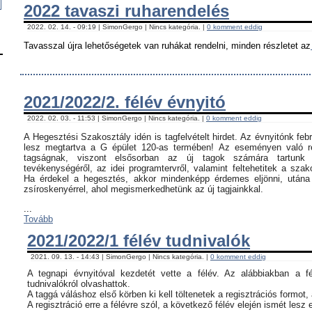
2022 tavaszi ruharendelés
2022. 02. 14. - 09:19 | SimonGergo | Nincs kategória. |
0 komment eddig
Tavasszal újra lehetőségetek van ruhákat rendelni, minden részletet az
2021/2022/2. félév évnyitó
2022. 02. 03. - 11:53 | SimonGergo | Nincs kategória. |
0 komment eddig
A Hegesztési Szakosztály idén is tagfelvételt hirdet. Az évnyitónk feb
lesz megtartva a G épület 120-as termében! Az eseményen való ré
tagságnak, viszont elsősorban az új tagok számára tartunk 
tevékenységéről, az idei programtervről, valamint feltehetitek a szak
Ha érdekel a hegesztés, akkor mindenképp érdemes eljönni, utána c
zsíroskenyérrel, ahol megismerkedhetünk az új tagjainkkal.
...
Tovább
2021/2022/1 félév tudnivalók
2021. 09. 13. - 14:43 | SimonGergo | Nincs kategória. |
0 komment eddig
A tegnapi évnyitóval kezdetét vette a félév. Az alábbiakban a f
tudnivalókról olvashattok.
A taggá váláshoz első körben ki kell töltenetek a regisztrációs formot,
A regisztráció erre a félévre szól, a következő félév elején ismét lesz