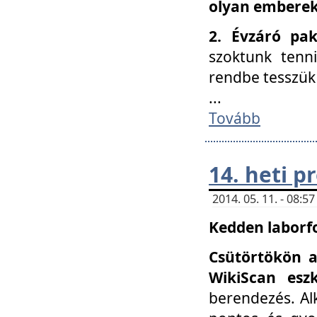
olyan embereke
2. Évzáró pa
szoktunk tenn
rendbe tesszü
...
Tovább
14. heti 
2014. 05. 11. - 08:
Kedden laborfo
Csütörtökön a
WikiScan eszk
berendezés. Al