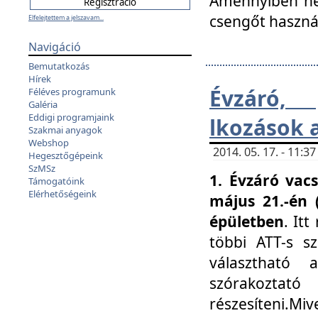
Amennyiben nem
csengőt haszná
Elfelejtettem a jelszavam...
Navigáció
Bemutatkozás
Hírek
Évzáró, 
Féléves programunk
Galéria
Eddigi programjaink
lkozások 
Szakmai anyagok
Webshop
2014. 05. 17. - 11:
Hegesztőgépeink
SzMSz
1. Évzáró vac
Támogatóink
Elérhetőségeink
május 21.-én 
épületben
. It
többi ATT-s sz
választható 
szórakoztató
részesíteni.Miv