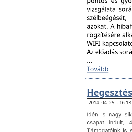
pontos és gyor
vizsgálata so
szélbeégését, 
azokat. A hibah
rögzítésére alk
WIFI kapcsolat
Az előadás sor
...
Tovább
Hegesztés
2014. 04. 25. - 16:
Idén is nagy sik
csapat indult, 
Támogatóink is 