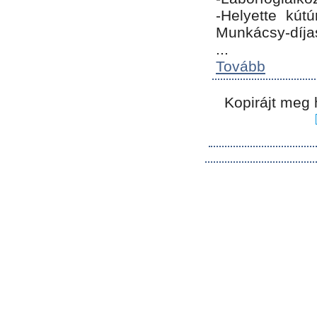
-Helyette kút
Munkácsy-díja
...
Tovább
Kopirájt meg 