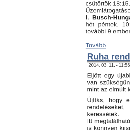
csütörtök 18:15
Üzemlátogatáso
I. Busch-Hung
hét péntek, 10
további 9 embe
...
Tovább
Ruha rend
2014. 03. 11. - 11:5
Eljött egy úja
van szükségünk
mint az elmúlt
Újítás, hogy e
rendelések
keressétek.
Itt megtalálhat
is könnyen kii