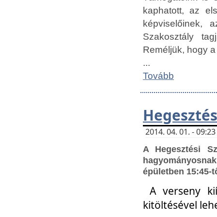
kaphatott, az e
képviselőinek,
Szakosztály tag
Reméljük, hogy a
...
Tovább
Hegesztés
2014. 04. 01. - 09:
A Hegesztési S
hagyományosnak 
épületben 15:45-t
A verseny ki
kitöltésével leh