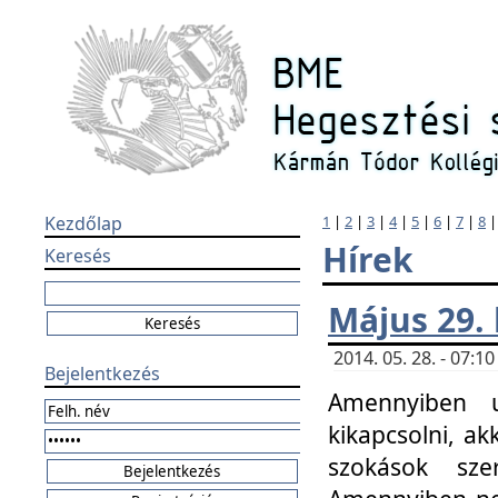
Kezdőlap
1
|
2
|
3
|
4
|
5
|
6
|
7
|
8
Hírek
Keresés
Május 29.
2014. 05. 28. - 07:
Bejelentkezés
Amennyiben u
kikapcsolni, ak
szokások sze