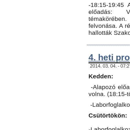
-18:15-19:45
előadás: Vo
témakörében.
felvonása. A 
hallották Szako
4. heti p
2014. 03. 04. - 07:
Kedden:
-Alapozó előa
volna. (18:15-
-Laborfoglalk
Csütörtökön:
-Laborfoglalko