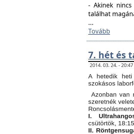
- Akinek nincs
találhat magán
...
Tovább
7. hét és 
2014. 03. 24. - 20:
A hetedik heti
szokásos labor
Azonban van n
szeretnék velet
Roncsolásmente
I. Ultrahang
csütörtök, 18:15
II. Röntgensug