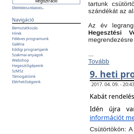
tartunk csütört
Elfelejtettem a jelszavam...
szándékát az a
Navigáció
Az év legran
Bemutatkozás
Hegesztési V
Hírek
Féléves programunk
megrendezésre 
Galéria
Eddigi programjaink
...
Szakmai anyagok
Webshop
Tovább
Hegesztőgépeink
9. heti p
SzMSz
Támogatóink
Elérhetőségeink
2017. 04. 09. - 20
Kabát rendelés
Idén újra va
információt meg
Csütörtökön:
A