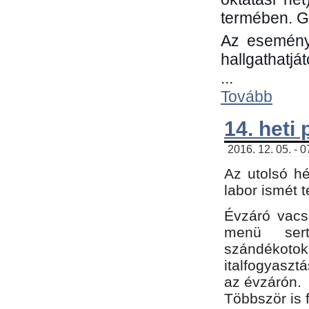
termében. G
Az eseménye
hallgathatjá
...
Tovább
14. heti
2016. 12. 05. - 
Az utolsó h
labor ismét 
Évzáró vacs
menü sert
szándékoto
italfogyaszt
az évzárón.
Többször is 