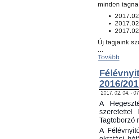
minden tagnak
​2017.02
2017.02
2017.02
Új tagjaink s
...
Tovább
Félévn
2016/201
2017. 02. 04. - 0
A Hegeszté
szeretette
Tagtoborzó 
A Félévnyit
oktatási hé