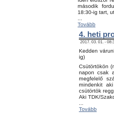
második fordu
18:30-ig tart,
...
Tovább
4. heti p
2017. 03. 01. - 08
Kedden várunk
ig)
Csütörtökön (
napon csak a
megfelelő sz
mindenkit ak
csütörtök regg
Aki TDK/Szak
...
Tovább