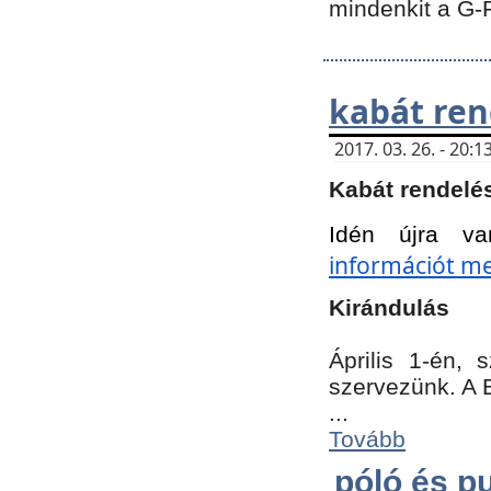
mindenkit a G-
kabát ren
2017. 03. 26. - 20
Kabát rendelé
Idén újra va
információt meg
Kirándulás
Április 1-én,
szervezünk. A 
...
Tovább
póló és pu