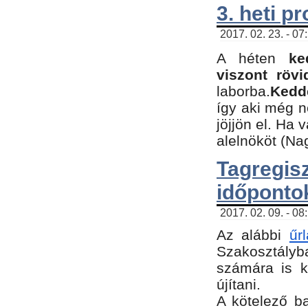
3. heti p
2017. 02. 23. - 07
A héten
ke
viszont rövi
laborba.
Kedde
így aki még 
jöjjön el. Ha 
alelnököt (Na
Tagreg
időponto
2017. 02. 09. - 08
Az alábbi
űr
Szakosztályba
számára is k
újítani.
​A kötelező b