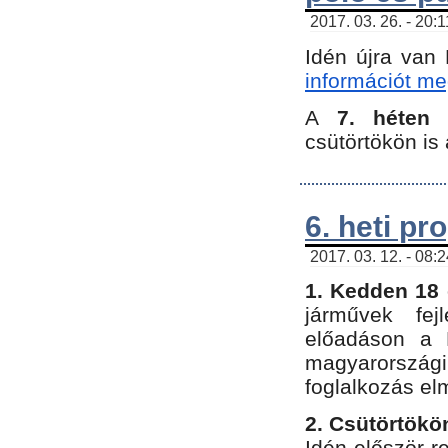
2017. 03. 26. - 20:
Idén újra van
információt meg
A
7. héten
csütörtökön is 
6. heti p
2017. 03. 12. - 08:
1. Kedden 18 
járművek fe
előadáson a 
magyarország
foglalkozás el
2. Csütörtökö
Idén először 