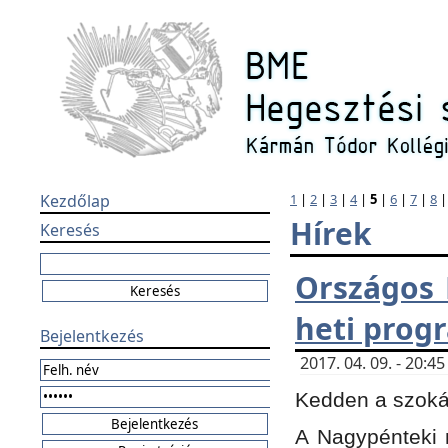
Kezdőlap
1
|
2
|
3
|
4
|
5
|
6
|
7
|
8
Hírek
Keresés
Országos 
heti prog
Bejelentkezés
2017. 04. 09. - 20:
Kedden a szokás
A Nagypénteki m