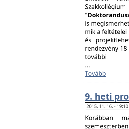
Szakkollégi
"
Doktorandusz
is megismerhet
mik a feltétele
és projektleh
rendezvény 18 
további
...
Tovább
9. heti p
2015. 11. 16. - 19:
Korábban má
szemeszterben