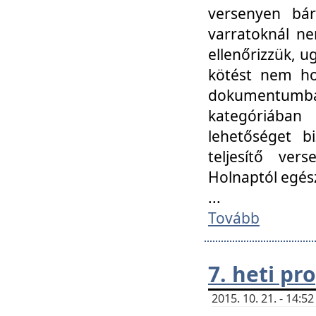
versenyen bár
varratoknál ne
ellenőrizzük, u
kötést nem hoz
dokumentumban 
kategóriába
lehetőséget bi
teljesítő ver
Holnaptól egés
...
Tovább
7. heti p
2015. 10. 21. - 14: