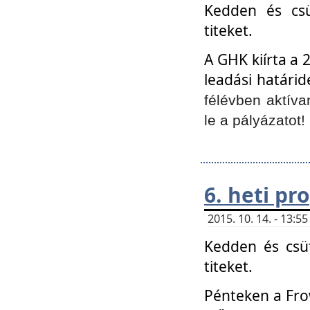
Kedden és csü
titeket.
A GHK kiírta a 
leadási határid
félévben aktíva
le a pályázatot!
6. heti p
2015. 10. 14. - 13:
Kedden és csüt
titeket.
Pénteken a Frow