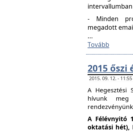
intervallumban
- Minden pro
megadott email 
...
Tovább
2015 őszi 
2015. 09. 12. - 11:
A Hegesztési S
hívunk meg 
rendezvényünk
A Félévnyitó 
oktatási hét)