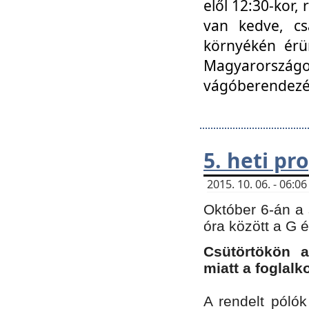
elől 12:30-kor,
van kedve, cs
környékén érün
Magyarországo
vágóberendezé
5. heti p
2015. 10. 06. - 06:
Október 6-án a 
óra között a G 
Csütörtökön a
miatt a foglal
A rendelt póló