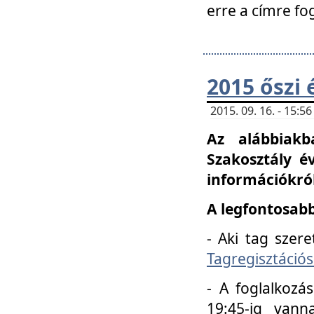
erre a címre fo
2015 őszi 
2015. 09. 16. - 15:
Az alábbiakb
Szakosztály é
információkról
A legfontosabb
- Aki tag szere
Tagregisztációs
- A foglalkozá
19:45-ig vann