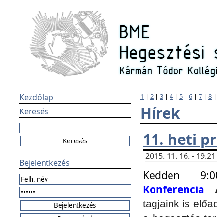
Kezdőlap
1
|
2
|
3
|
4
|
5
|
6
|
7
|
8
Hírek
Keresés
11. heti 
2015. 11. 16. - 19:
Bejelentkezés
Kedden 9:
Konferencia
tagjaink is elő