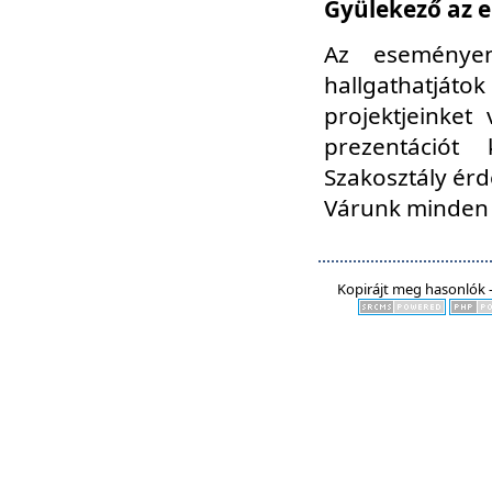
Gyülekező az e
Az eseményen
hallgathatjáto
projektjeinket
prezentációt
Szakosztály ér
Várunk minden 
Kopirájt meg hasonlók -