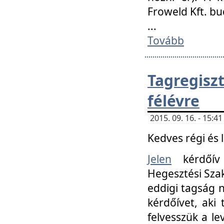
Froweld Kft. bu
...
Tovább
Tagregis
félévre
2015. 09. 16. - 15:
Kedves régi és 
Jelen
kérdőív 
Hegesztési Szak
eddigi tagság n
kérdőívet, aki
felvesszük a le