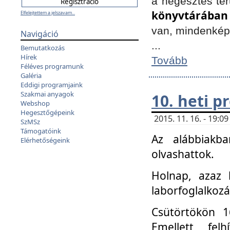
a hegesztés ter
könyvtárában
Elfelejtettem a jelszavam...
van, mindenké
Navigáció
...
Bemutatkozás
Hírek
Tovább
Féléves programunk
Galéria
Eddigi programjaink
Szakmai anyagok
10. heti 
Webshop
Hegesztőgépeink
2015. 11. 16. - 19:
SzMSz
Támogatóink
Az alábbiakb
Elérhetőségeink
olvashattok.
Holnap, azaz 
laborfoglalkozá
Csütörtökön 16
Emellett fe