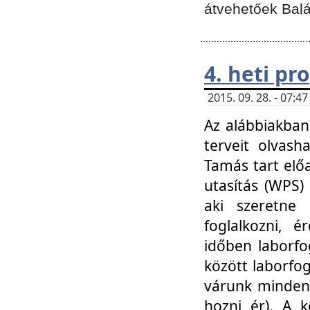
átvehetőek Balá
4. heti p
2015. 09. 28. - 07:
Az alábbiakban 
terveit olvash
Tamás tart elő
utasítás (WPS)
aki szeretne k
foglalkozni, 
időben laborfo
között laborfog
várunk mindenk
hozni ér). A 