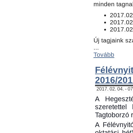
minden tagnak
​2017.02
2017.02
2017.02
Új tagjaink s
...
Tovább
Félévn
2016/201
2017. 02. 04. - 0
A Hegeszté
szeretette
Tagtoborzó 
A Félévnyit
oktatási hé