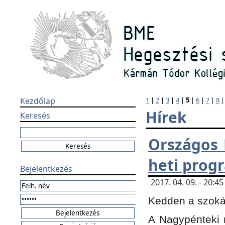
Kezdőlap
1
|
2
|
3
|
4
|
5
|
6
|
7
|
8
Hírek
Keresés
Országos 
heti prog
Bejelentkezés
2017. 04. 09. - 20:
Kedden a szokás
A Nagypénteki m