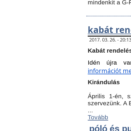
mindenkit a G-
kabát ren
2017. 03. 26. - 20
Kabát rendelé
Idén újra va
információt meg
Kirándulás
Április 1-én,
szervezünk. A 
...
Tovább
póló és pu