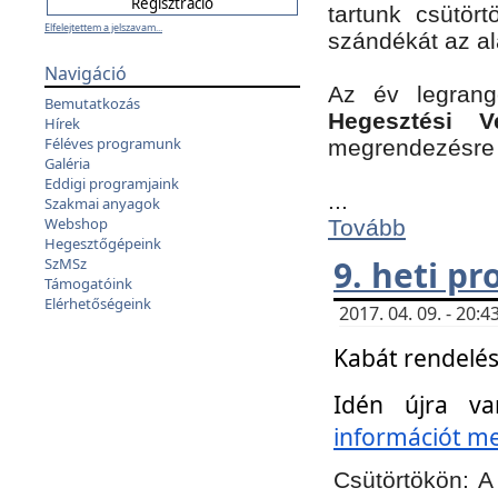
tartunk csütört
Elfelejtettem a jelszavam...
szándékát az a
Navigáció
Az év legran
Bemutatkozás
Hegesztési V
Hírek
Féléves programunk
megrendezésre 
Galéria
Eddigi programjaink
...
Szakmai anyagok
Webshop
Tovább
Hegesztőgépeink
9. heti p
SzMSz
Támogatóink
Elérhetőségeink
2017. 04. 09. - 20
Kabát rendelés
Idén újra va
információt meg
Csütörtökön:
A