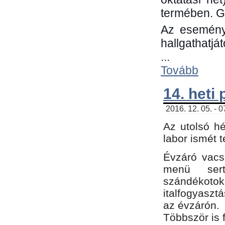
termében. G
Az eseménye
hallgathatjá
...
Tovább
14. heti
2016. 12. 05. - 
Az utolsó h
labor ismét 
Évzáró vacs
menü sert
szándékoto
italfogyaszt
az évzárón.
Többször is 