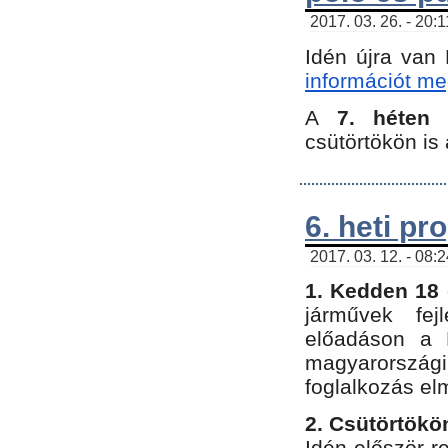
2017. 03. 26. - 20:
Idén újra van
információt meg
A
7. héten
csütörtökön is 
6. heti p
2017. 03. 12. - 08:
1. Kedden 18 
járművek fe
előadáson a 
magyarország
foglalkozás el
2. Csütörtökö
Idén először 