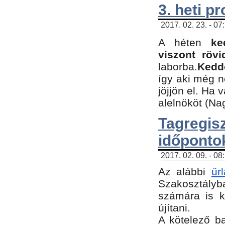
3. heti p
2017. 02. 23. - 07
A héten
ke
viszont rövi
laborba.
Kedde
így aki még 
jöjjön el. Ha 
alelnököt (Na
Tagreg
időponto
2017. 02. 09. - 08
Az alábbi
űr
Szakosztályba
számára is k
újítani.
​A kötelező b