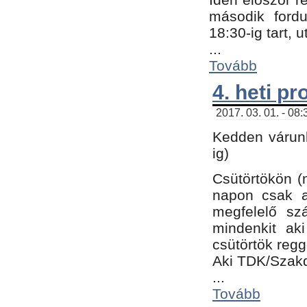
második fordu
18:30-ig tart,
...
Tovább
4. heti p
2017. 03. 01. - 08
Kedden várunk
ig)
Csütörtökön (
napon csak a
megfelelő sz
mindenkit ak
csütörtök regg
Aki TDK/Szak
...
Tovább