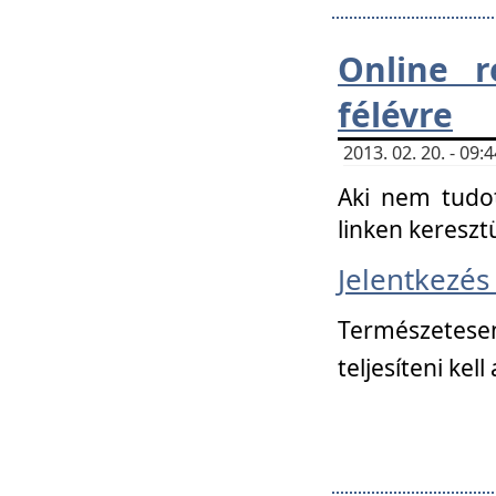
Online r
félévre
2013. 02. 20. - 09
Aki nem tudot
linken kereszt
Jelentkezé
Természetese
teljesíteni kell