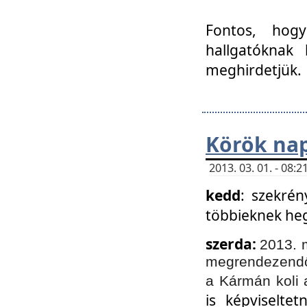
Fontos, hogy
hallgatóknak
meghirdetjük.
Körök nap
2013. 03. 01. - 08
kedd
: szekrén
többieknek he
szerda:
2013. 
megrendezendő 
a Kármán koli 
is képviselte