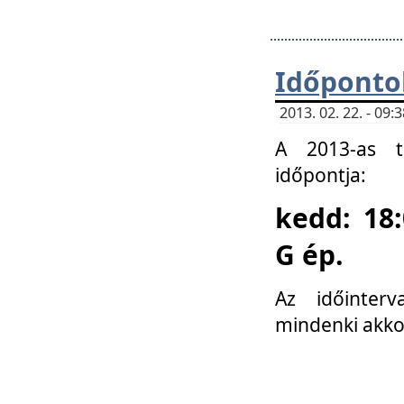
Időponto
2013. 02. 22. - 09
A 2013-as ta
időpontja:
kedd: 18:
G ép.
Az időinter
mindenki akko