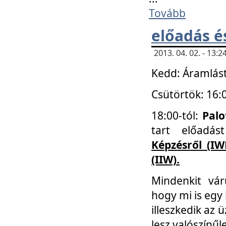
Tovább
előadás é
2013. 04. 02. - 13
Kedd: Áramlást
Csütörtök: 16:
18:00-tól:
Palo
tart előadá
Képzésről (IW
(IIW).
Mindenkit vá
hogy mi is egy
illeszkedik az
lesz valószínűl