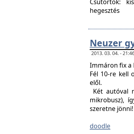
Csütörtök: ki
hegesztés
Neuzer gy
2013. 03. 04. - 21
Immáron fix a 
Fél 10-re kell
elől.
Két autóval 
mikrobusz), í
szeretne jönni!
doodle