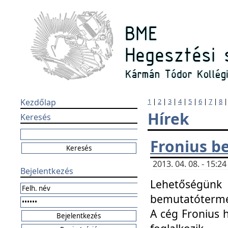
Kezdőlap
1
|
2
|
3
|
4
|
5
|
6
|
7
|
8
Hírek
Keresés
Fronius b
2013. 04. 08. - 15:
Bejelentkezés
Lehetőségünk 
bemutatótermét
A cég Fronius 