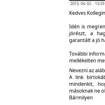
2013. 04. 02. - 13:
Kedves Kollegin
Idén is megren
jórészt, a ha
garantált a jó 
További informá
mellékelten me
Nevezni az aláb
A link birtoká
mindenkit, h
másoknak ne ok
Bármilyen
...