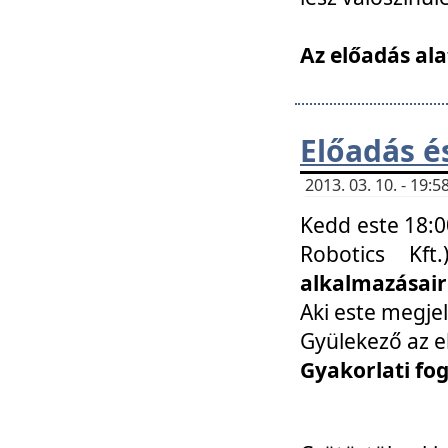
Az előadás ala
Előadás é
2013. 03. 10. - 19
Kedd este 18:0
Robotics Kf
alkalmazásairó
Aki este megjel
Gyülekező az e
Gyakorlati fo