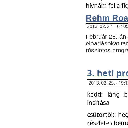
hívnám fel a f
Rehm Roa
2013. 02. 27. - 07:0
Február 28.-án
előadásokat tar
részletes prog
3. heti p
2013. 02. 25. - 19
kedd: láng b
indítása
csütörtök: he
részletes bemu