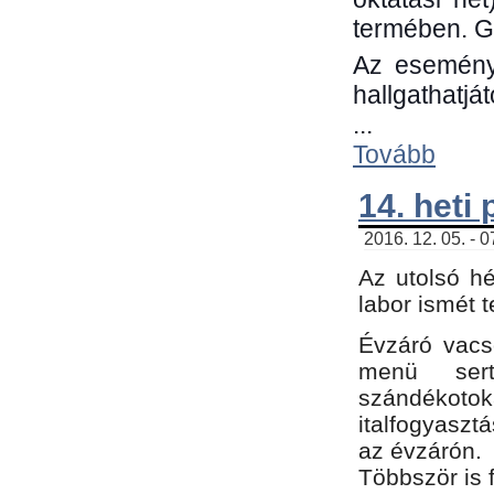
termében. G
Az eseménye
hallgathatjá
...
Tovább
14. heti
2016. 12. 05. - 
Az utolsó h
labor ismét 
Évzáró vacs
menü sert
szándékoto
italfogyaszt
az évzárón.
Többször is 