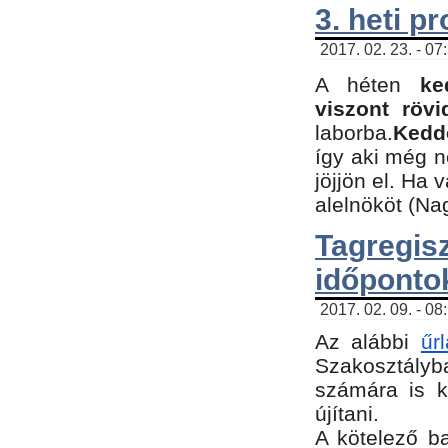
3. heti p
2017. 02. 23. - 07
A héten
ke
viszont rövi
laborba.
Kedde
így aki még 
jöjjön el. Ha 
alelnököt (Na
Tagreg
időponto
2017. 02. 09. - 08
Az alábbi
űr
Szakosztályba
számára is k
újítani.
​A kötelező b