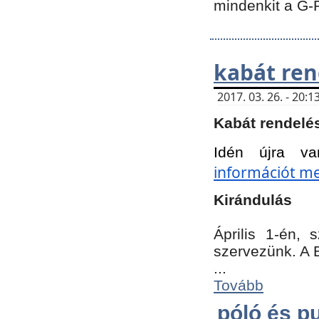
mindenkit a G-
kabát ren
2017. 03. 26. - 20
Kabát rendelé
Idén újra va
információt meg
Kirándulás
Április 1-én,
szervezünk. A 
...
Tovább
póló és pu