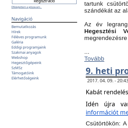
tartunk csütört
Elfelejtettem a jelszavam...
szándékát az a
Navigáció
Az év legran
Bemutatkozás
Hegesztési V
Hírek
Féléves programunk
megrendezésre 
Galéria
Eddigi programjaink
...
Szakmai anyagok
Webshop
Tovább
Hegesztőgépeink
9. heti p
SzMSz
Támogatóink
Elérhetőségeink
2017. 04. 09. - 20
Kabát rendelés
Idén újra va
információt meg
Csütörtökön:
A