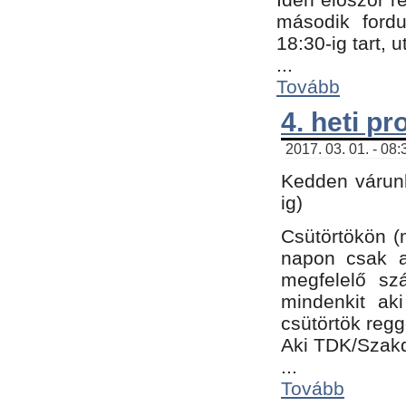
második fordu
18:30-ig tart,
...
Tovább
4. heti p
2017. 03. 01. - 08
Kedden várunk
ig)
Csütörtökön (
napon csak a
megfelelő sz
mindenkit ak
csütörtök regg
Aki TDK/Szak
...
Tovább