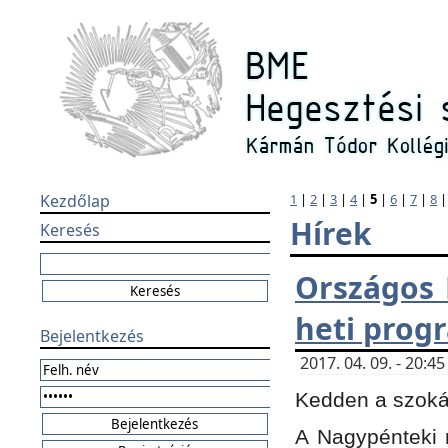
Kezdőlap
1
|
2
|
3
|
4
|
5
|
6
|
7
|
8
Hírek
Keresés
Országos 
heti prog
Bejelentkezés
2017. 04. 09. - 20:
Kedden a szokás
A Nagypénteki m