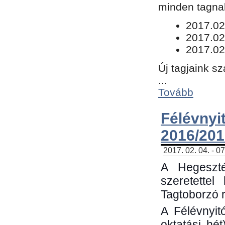
minden tagnak
​2017.02
2017.02
2017.02
Új tagjaink s
...
Tovább
Félévn
2016/201
2017. 02. 04. - 0
A Hegeszté
szeretette
Tagtoborzó 
A Félévnyit
oktatási hé