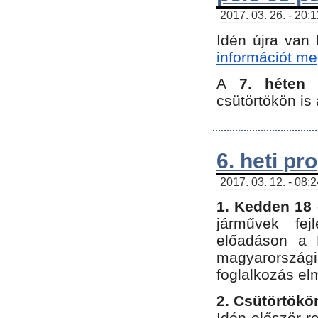
2017. 03. 26. - 20:
Idén újra van
információt meg
A
7. héten
csütörtökön is 
6. heti p
2017. 03. 12. - 08:
1. Kedden 18 
járművek fe
előadáson a 
magyarország
foglalkozás el
2. Csütörtökö
Idén először 