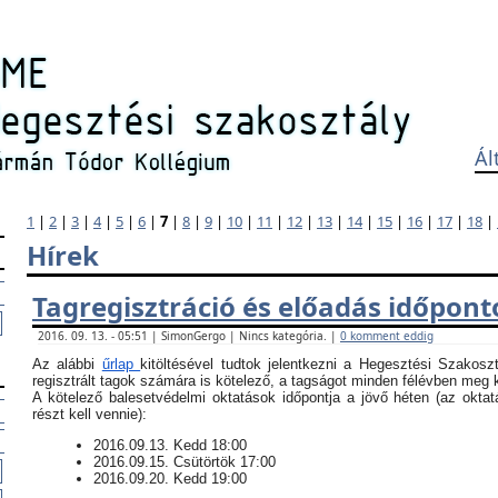
Ál
1
|
2
|
3
|
4
|
5
|
6
|
7
|
8
|
9
|
10
|
11
|
12
|
13
|
14
|
15
|
16
|
17
|
18
|
Hírek
Tagregisztráció és előadás időpont
2016. 09. 13. - 05:51 | SimonGergo | Nincs kategória. |
0 komment eddig
Az alábbi
űrlap
kitöltésével tudtok jelentkezni a Hegesztési Szakosz
regisztrált tagok számára is kötelező, a tagságot minden félévben meg ke
​A kötelező balesetvédelmi oktatások időpontja a jövő héten (az okt
részt kell vennie):
​2016.09.13. Kedd 18:00
2016.09.15. Csütörtök 17:00
2016.09.20. Kedd 19:00