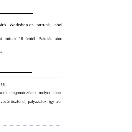
záró Workshop-ot tartunk, ahol
st tartunk 16 órától. Pakolás után
nk.
sal.
erül megrendezésre, melyen több
ezői ösztöndíj pályázatok, így aki