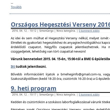
...
Tovább
Országos Hegesztési Verseny 201
2016. 04. 12. - 10:12 | SimonGergo | Nincs kategória. |
0 komment eddig
Az idei év sem múlhat el Hegesztési Verseny nélkül, melyet ismé
Elméleti és gyakorlati hegesztéshez és anyagtechnológiákhoz kapc
érdeklődő csapatot. Négyfős csapatok jelentkezhetnek. Ha
csüggedjetek, lehetőség van tört csapattal nevezni!
Várunk benneteket 2015. 04. 15-én, 15:00-tól a BME G épületéb
Itt
tudtok jelentkezni.
Bővebb információért írjatok a bmeheginfo@gmail.com-ra, vag
Szakosztályidőben (kedd 18-20 óra, csütörtök 16-20 óra) a G épületb
9. heti program
2016. 04. 12. - 10:17 | SimonGergo | Nincs kategória. |
0 komment eddig
Kedden és csütörtökön a szokásos laborfoglalkozással várunk titeke
Pénteken ismét Országos Hegesztési Verseny, minden érdeklődő