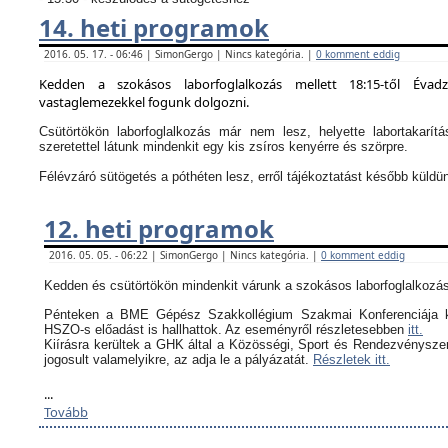
14. heti programok
2016. 05. 17. - 06:46 | SimonGergo | Nincs kategória. |
0 komment eddig
Kedden a szokásos laborfoglalkozás mellett 18:15-től Évad
vastaglemezekkel fogunk dolgozni.
Csütörtökön laborfoglalkozás már nem lesz, helyette labortakarítá
szeretettel látunk mindenkit egy kis zsíros kenyérre és szörpre.
Félévzáró sütögetés a póthéten lesz, erről tájékoztatást később küldü
12. heti programok
2016. 05. 05. - 06:22 | SimonGergo | Nincs kategória. |
0 komment eddig
Kedden és csütörtökön mindenkit várunk a szokásos laborfoglalkozás
Pénteken a BME Gépész Szakkollégium Szakmai Konferenciája k
HSZO-s előadást is hallhattok. Az eseményről részletesebben
itt.
Kiírásra kerültek a GHK által a
Közösségi, Sport és Rendezvényszerv
jogosult valamelyikre, az adja le a pályázatát.
Részletek itt.
...
Tovább