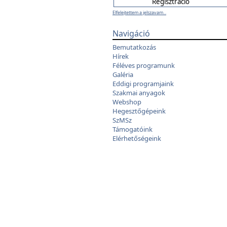
Elfelejtettem a jelszavam...
Navigáció
Bemutatkozás
Hírek
Féléves programunk
Galéria
Eddigi programjaink
Szakmai anyagok
Webshop
Hegesztőgépeink
SzMSz
Támogatóink
Elérhetőségeink