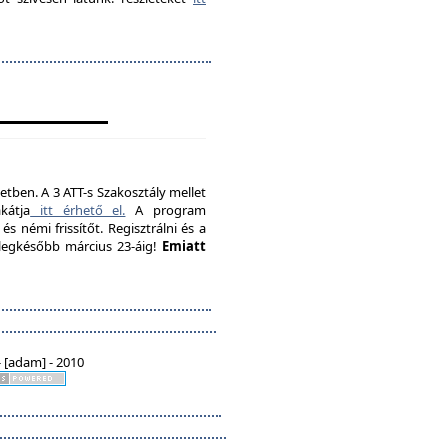
etben. A 3 ATT-s Szakosztály mellet
kátja
itt érhető el.
A program
s némi frissítőt. Regisztrálni és a
, legkésőbb március 23-áig!
Emiatt
 [adam] - 2010