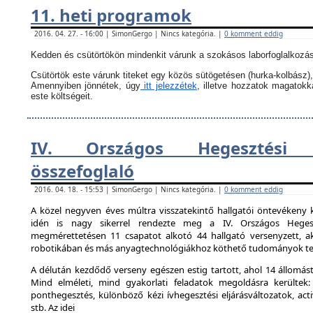
11. heti programok
2016. 04. 27. - 16:00 | SimonGergo | Nincs kategória. |
0 komment eddig
Kedden és csütörtökön mindenkit várunk a szokásos laborfoglalkozás
Csütörtök este várunk titeket egy közös sütögetésen (hurka-kolbász),
Amennyiben jönnétek, úgy
itt jelezzétek
, illetve hozzatok magatok
este költségeit.
IV. Országos Hegesztési 
összefoglaló
2016. 04. 18. - 15:53 | SimonGergo | Nincs kategória. |
0 komment eddig
A közel negyven éves múltra visszatekintő hallgatói öntevékeny 
idén is nagy sikerrel rendezte meg a IV. Országos Hegesz
megmérettetésen 11 csapatot alkotó 44 hallgató versenyzett, ak
robotikában és más anyagtechnológiákhoz köthető tudományok ter
A délután kezdődő verseny egészen estig tartott, ahol 14 állomást 
Mind elméleti, mind gyakorlati feladatok megoldásra kerültek:
ponthegesztés, különböző kézi ívhegesztési eljárásváltozatok, activ
stb. Az idei