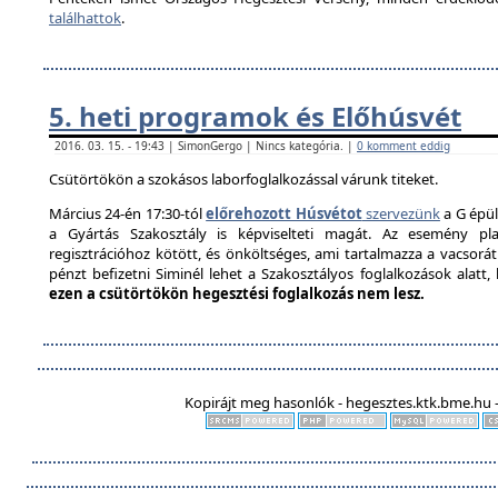
találhattok
.
5. heti programok és Előhúsvét
2016. 03. 15. - 19:43 | SimonGergo | Nincs kategória. |
0 komment eddig
Csütörtökön a szokásos laborfoglalkozással várunk titeket.
Március 24-én 17:30-tól
előrehozott Húsvétot
szervezünk
a G épül
a Gyártás Szakosztály is képviselteti magát. Az esemény pla
regisztrációhoz kötött, és önköltséges, ami tartalmazza a vacsorát é
pénzt befizetni Siminél lehet a Szakosztályos foglalkozások alatt
ezen a csütörtökön hegesztési foglalkozás nem lesz.
Kopirájt meg hasonlók - hegesztes.ktk.bme.hu -