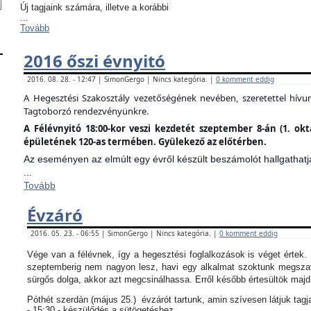
Új tagjaink számára, illetve a korábbi
...
Tovább
2016 őszi évnyitó
2016. 08. 28. - 12:47 | SimonGergo | Nincs kategória. |
0 komment eddig
A Hegesztési Szakosztály vezetőségének nevében, szeretettel hív
Tagtoborzó rendezvényünkre.
A Félévnyitó 18:00-kor veszi kezdetét szeptember 8-án (1. ok
épületének 120-as termében. Gyülekező az előtérben.
Az eseményen az elmúlt egy évről készült beszámolót hallgathatj
...
Tovább
Évzáró
2016. 05. 23. - 06:55 | SimonGergo | Nincs kategória. |
0 komment eddig
Vége van a félévnek, így a hegesztési foglalkozások is véget értek
szeptemberig nem nagyon lesz, havi egy alkalmat szoktunk megszav
sürgős dolga, akkor azt megcsinálhassa. Erről később értesültök maj
Póthét szerdán (május 25.) évzárót tartunk, amin szívesen látjuk tagj
- 15:30 - készülődés a sütögetéshez