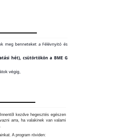
unk meg benneteket a Félévnyitó és
tatási hét), csütörtökön a BME G
átok végig,
. Innentől kezdve hegesztés egészen
azni arra, ha valakinek van valami
d.
ainkat. A program röviden: