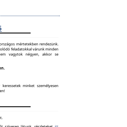
6
t országos mértetekben rendezünk.
solódó feladatokkal várunk minden
 nem vagytok négyen, akkor se
en.
y keressetek minket személyesen
en!
t.
t szívesen látunk. részleteket
itt