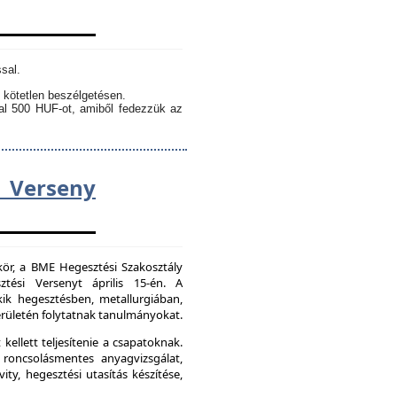
sal.
 kötetlen beszélgetésen.
kal 500 HUF-ot, amiből fedezzük az
Verseny
kör, a BME Hegesztési Szakosztály
tési Versenyt április 15-én. A
ik hegesztésben, metallurgiában,
ületén folytatnak tanulmányokat.
kellett teljesítenie a csapatoknak.
 roncsolásmentes anyagvizsgálat,
ity, hegesztési utasítás készítése,