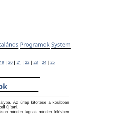
talános
Programok
System
19
|
20
|
21
|
22
|
23
|
24
|
25
ok
tályba. Az űrlap kitöltése a korábban
ll újítani.
atáson minden tagnak minden félévben