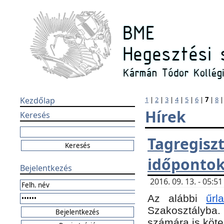
Kezdőlap
1
|
2
|
3
|
4
|
5
|
6
|
7
|
8
Hírek
Keresés
Tagregi
időponto
Bejelentkezés
2016. 09. 13. - 05:
Az alábbi
űr
Szakosztályba.
számára is köte