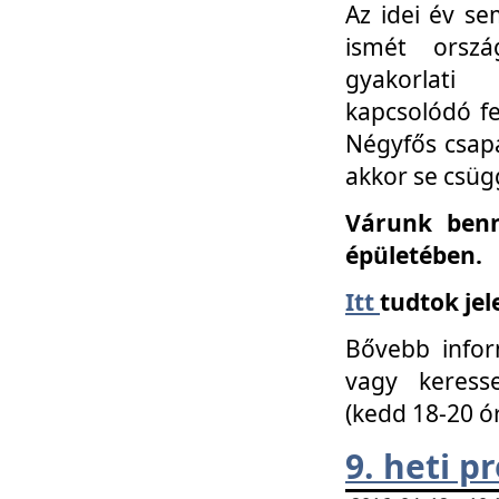
Az idei év se
ismét orszá
gyakorlati
kapcsolódó f
Négyfős csap
akkor se csüg
Várunk benn
épületében.
Itt
tudtok jel
Bővebb infor
vagy keress
(kedd 18-20 ó
9. heti 