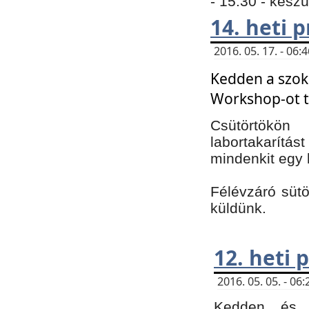
- 15:30 - kész
14. heti
2016. 05. 17. - 06
Kedden a szoká
Workshop-ot t
Csütörtökön
labortakarítást
mindenkit egy 
Félévzáró sütö
küldünk.
12. heti
2016. 05. 05. - 0
Kedden és c