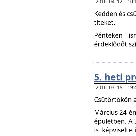
2016. 04. 12. - 1
Kedden és csü
titeket.
Pénteken is
érdeklődőt sz
5. heti 
2016. 03. 15. - 1
Csütörtökön a
Március 24-én
épületben. A 
is képviselte