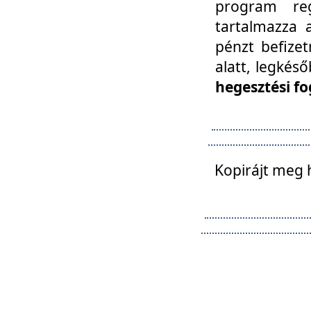
program reg
tartalmazza a
pénzt befizet
alatt, legkés
hegesztési fo
Kopirájt meg 