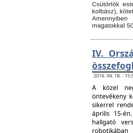
Csütörtök est
kolbász), köte
Amennyiben 
magatokkal 50
IV. Orsz
összefog
2016. 04. 18. - 1
A közel neg
öntevékeny k
sikerrel ren
április 15-é
hallgató ver
robotikába