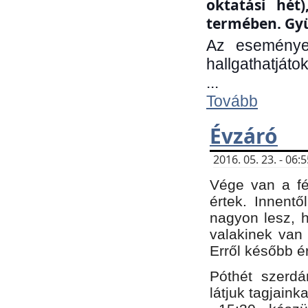
oktatási hét
termében. Gyü
Az eseménye
hallgathatjáto
...
Tovább
Évzáró
2016. 05. 23. - 06
Vége van a fé
értek. Innent
nagyon lesz, 
valakinek van
Erről később é
Póthét szerdá
látjuk tagjaink