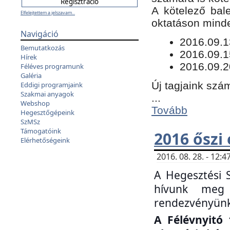
​A kötelező bal
Elfelejtettem a jelszavam...
oktatáson minde
Navigáció
​2016.09.
Bemutatkozás
2016.09.1
Hírek
2016.09.2
Féléves programunk
Galéria
Új tagjaink szám
Eddigi programjaink
Szakmai anyagok
...
Webshop
Tovább
Hegesztőgépeink
SzMSz
Támogatóink
2016 őszi
Elérhetőségeink
2016. 08. 28. - 12
A Hegesztési 
hívunk meg 
rendezvényünk
A Félévnyitó 