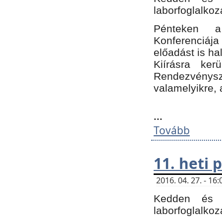
laborfoglalkoz
Pénteken 
Konferenciá
előadást is h
Kiírásra ke
Rendezvénysze
valamelyikre, 
...
Tovább
11. heti
2016. 04. 27. - 1
Kedden és c
laborfoglalkoz