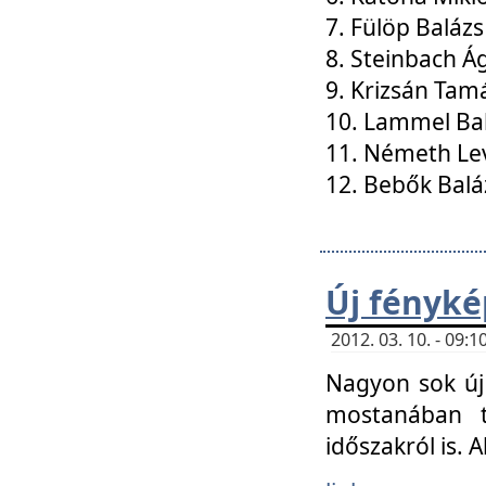
7. Fülöp Balázs
8. Steinbach Á
9. Krizsán Tam
10. Lammel Ba
11. Németh Le
12. Bebők Balá
Új fényké
2012. 03. 10. - 09
Nagyon sok új 
mostanában t
időszakról is. A