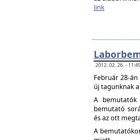
link
Laborbem
2012. 02. 26. - 11:
Február 28-án
új tagunknak a
A bemutatók 
bemutató sorá
és az ott megta
A bemutatókon 
miatt.