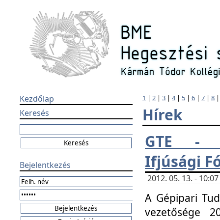
Kezdőlap
1
|
2
|
3
|
4
|
5
|
6
|
7
|
8
Hírek
Keresés
GTE - H
Ifjúsági 
Bejelentkezés
2012. 05. 13. - 10:
A Gépipari Tu
vezetősége 20