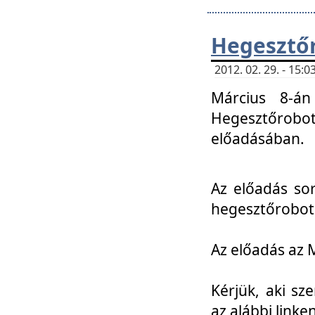
Hegesztőr
2012. 02. 29. - 15:
Március 8-án
Hegesztőrobo
előadásában.
Az előadás so
hegesztőroboto
Az előadás az 
Kérjük, aki sz
az alábbi linken