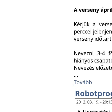
A verseny ápril
Kérjük a vers
perccel jelenje
verseny időtar
Nevezni 3-4 f
hiányos csapat
Nevezés előze
...
Tovább
Robotpro
2012. 03. 19. - 20:
A Hegesztési S