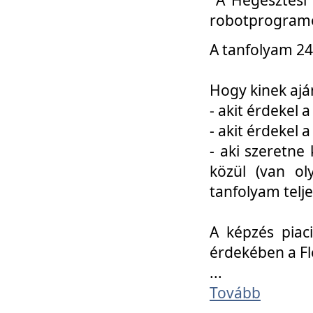
robotprogramo
A tanfolyam 24
Hogy kinek ajá
- akit érdekel 
- akit érdekel
- aki szeretne 
közül (van ol
tanfolyam telje
A képzés piac
érdekében a F
...
Tovább