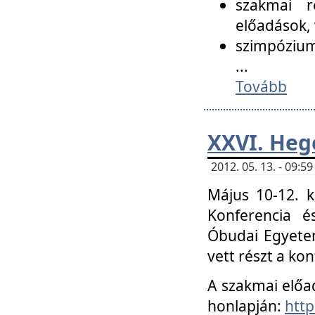
szakmai r
előadások, 
szimpózium
...
Tovább
XXVI. Heg
2012. 05. 13. - 09:
Május 10-12. k
Konferencia é
Óbudai Egyetem
vett részt a ko
A szakmai előa
honlapján:
http