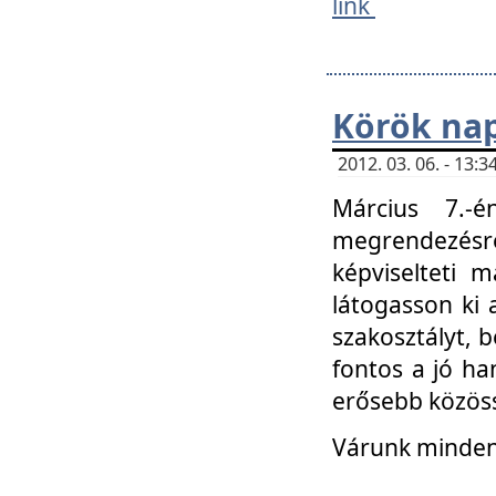
link
Körök na
2012. 03. 06. - 13
Március 7.-
megrendezésre
képviselteti 
látogasson ki 
szakosztályt, b
fontos a jó ha
erősebb közöss
Várunk mindenk