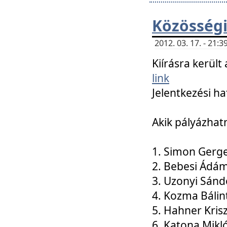
Közösségi
2012. 03. 17. - 21
Kiírásra kerül
link
Jelentkezési ha
Akik pályázhat
1. Simon Gerge
2. Bebesi Ádá
3. Uzonyi Sánd
4. Kozma Bálin
5. Hahner Kris
6. Katona Mikl