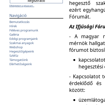
hegesztő sza
Elfelejtettem a jelszavam...
ezért egyhangú
Navigáció
Fórumát.
Bemutatkozás
Az Ifjúsági Fóru
Hírek
Féléves programunk
Galéria
- A magyar m
Eddigi programjaink
mérnök hallgat
Szakmai anyagok
Webshop
fórumot biztosí
Hegesztőgépeink
SzMSz
kapcsolat
Támogatóink
Elérhetőségeink
hegesztési 
- Kapcsolatot t
érdeklődő és 
között:
üzemlátoga