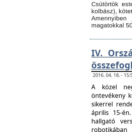
Csütörtök est
kolbász), köte
Amennyiben 
magatokkal 50
IV. Orsz
összefog
2016. 04. 18. - 1
A közel neg
öntevékeny k
sikerrel ren
április 15-é
hallgató ver
robotikába