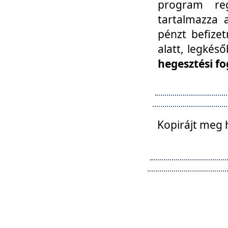
program reg
tartalmazza a
pénzt befizet
alatt, legkés
hegesztési fo
Kopirájt meg 