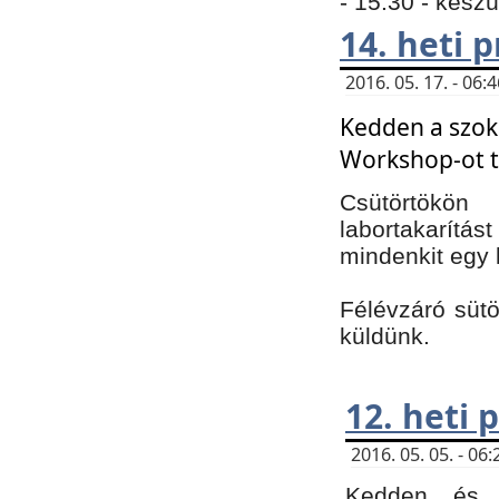
- 15:30 - kész
14. heti
2016. 05. 17. - 06
Kedden a szoká
Workshop-ot t
Csütörtökön
labortakarítást
mindenkit egy 
Félévzáró sütö
küldünk.
12. heti
2016. 05. 05. - 0
Kedden és c