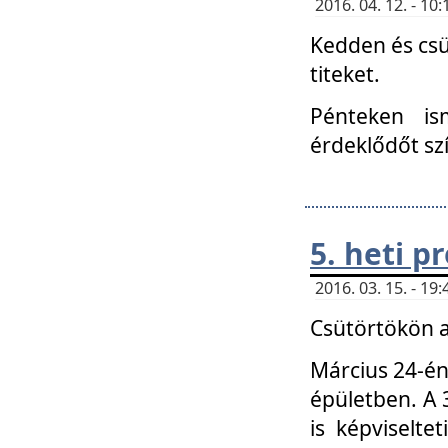
2016. 04. 12. - 1
Kedden és csü
titeket.
Pénteken is
érdeklődőt sz
5. heti 
2016. 03. 15. - 1
Csütörtökön a
Március 24-én
épületben. A 
is képviselte