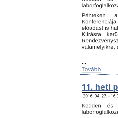
laborfoglalkoz
Pénteken 
Konferenciá
előadást is h
Kiírásra ke
Rendezvénysze
valamelyikre, 
...
Tovább
11. heti
2016. 04. 27. - 1
Kedden és c
laborfoglalkoz