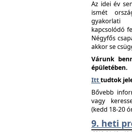
Az idei év se
ismét orszá
gyakorlati
kapcsolódó f
Négyfős csap
akkor se csüg
Várunk benn
épületében.
Itt
tudtok jel
Bővebb infor
vagy keress
(kedd 18-20 ó
9. heti 