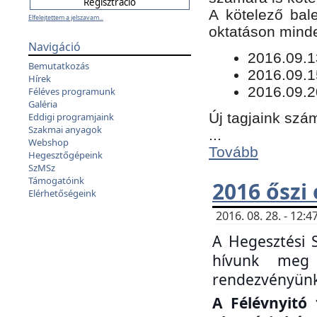
​A kötelező bal
Elfelejtettem a jelszavam...
oktatáson minde
Navigáció
​2016.09.
Bemutatkozás
2016.09.1
Hírek
2016.09.2
Féléves programunk
Galéria
Új tagjaink szám
Eddigi programjaink
Szakmai anyagok
...
Webshop
Tovább
Hegesztőgépeink
SzMSz
Támogatóink
2016 őszi
Elérhetőségeink
2016. 08. 28. - 12
A Hegesztési 
hívunk meg 
rendezvényünk
A Félévnyitó 