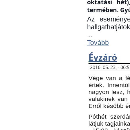
oktatási hét
termében. Gyü
Az eseménye
hallgathatjáto
...
Tovább
Évzáró
2016. 05. 23. - 06
Vége van a fé
értek. Innent
nagyon lesz, 
valakinek van
Erről később é
Póthét szerdá
látjuk tagjaink