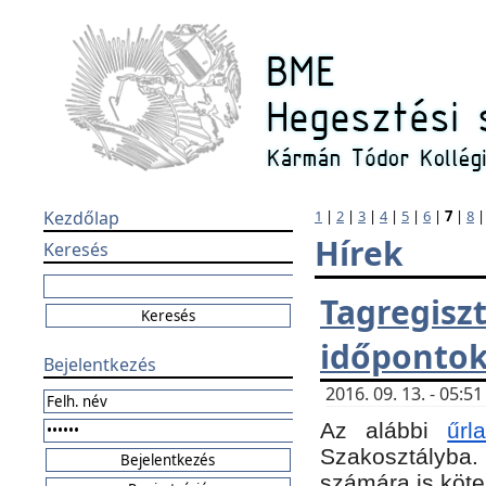
Kezdőlap
1
|
2
|
3
|
4
|
5
|
6
|
7
|
8
Hírek
Keresés
Tagregi
időponto
Bejelentkezés
2016. 09. 13. - 05:
Az alábbi
űr
Szakosztályba.
számára is köte