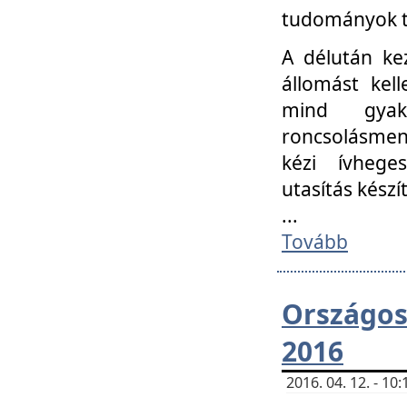
tudományok t
A délután ke
állomást kell
mind gyako
roncsolásmen
kézi ívheges
utasítás készít
...
Tovább
Országo
2016
2016. 04. 12. - 1