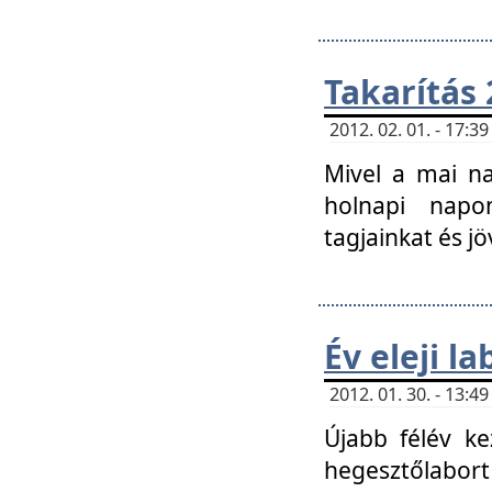
Takarítás 
2012. 02. 01. - 17:
Mivel a mai na
holnapi napon
tagjainkat és jö
Év eleji l
2012. 01. 30. - 13:
Újabb félév ke
hegesztőlabort 