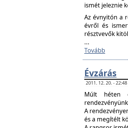
ismét jeleznie k
Az évnyitón a 
évről és ismer
résztvevők kitö
...
Tovább
Évzárás
2011. 12. 20. - 22:
Múlt héten c
rendezvényünk, 
A rendezvényen 
és a megítélt k
A rangsor ismét