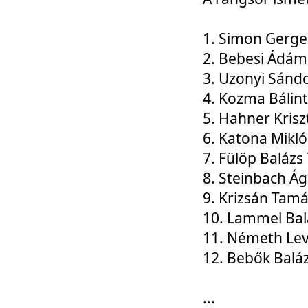
1. Simon Gerge
2. Bebesi Ádám
3. Uzonyi Sánd
4. Kozma Bálin
5. Hahner Krisz
6. Katona Mikl
7. Fülöp Balázs
8. Steinbach Á
9. Krizsán Tam
10. Lammel Bal
11. Németh Le
12. Bebők Balá
...