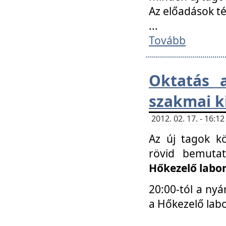
Az előadások 
...
Tovább
Oktatás 
szakmai k
2012. 02. 17. - 16:
Az új tagok k
rövid bemuta
Hőkezelő labo
20:00-tól a nyá
a Hőkezelő lab