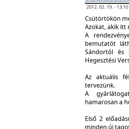
2012. 02. 19. - 13:
Csütörtökön me
Azokat, akik itt 
A rendezvénye
bemutatót lát
Sándortól és 
Hegesztési Ver
Az aktuális f
tervezünk.
A gyárlátoga
hamarosan a h
Első 2 előadás
minden új tago