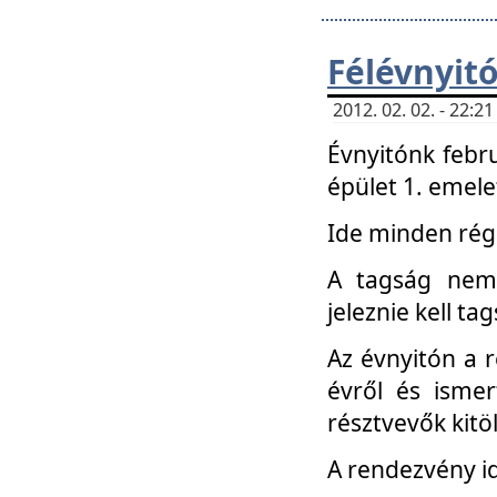
Félévnyit
2012. 02. 02. - 22:
Évnyitónk febru
épület 1. emele
Ide minden régi
A tagság nem
jeleznie kell ta
Az évnyitón a 
évről és ismer
résztvevők kitö
A rendezvény id