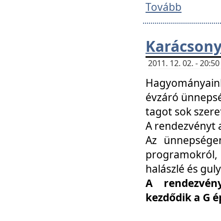
Tovább
Karácsony
2011. 12. 02. - 20:
Hagyományaink
évzáró ünnepség
tagot sok szere
A rendezvényt a
Az ünnepségen
programokról,
halászlé és guly
A rendezvén
kezdődik a G 