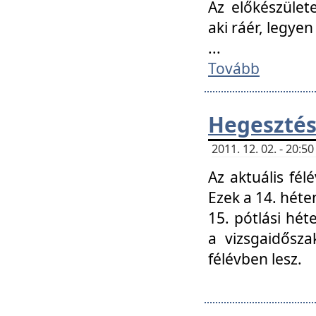
Az előkészület
aki ráér, legyen
...
Tovább
Hegesztés
2011. 12. 02. - 20:
Az aktuális fél
Ezek a 14. hét
15. pótlási hét
a vizsgaidősz
félévben lesz.