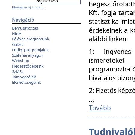
hegesztőroboth
Elfelejtettem a jelszavam...
Kft. fogja tart
Navigáció
statisztika mi
Bemutatkozás
érdekelnek a k
Hírek
alábbi linken.
Féléves programunk
Galéria
Eddigi programjaink
1: Ingyenes k
Szakmai anyagok
ismereteket
Webshop
Hegesztőgépeink
programozhat
SzMSz
hivatalos bizon
Támogatóink
Elérhetőségeink
2: Fizetős képz
...
Tovább
Tudnivalók