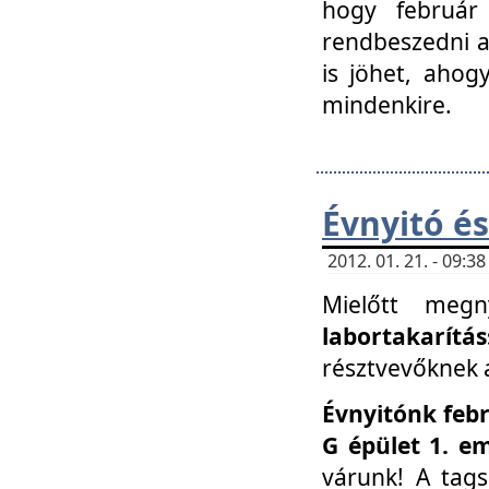
hogy február 
rendbeszedni a 
is jöhet, ahog
mindenkire.
Évnyitó és
2012. 01. 21. - 09:
Mielőtt megn
labortakarítás
résztvevőknek a 
Évnyitónk febr
G épület 1. e
várunk! A tag