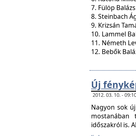
7. Fülöp Balázs
8. Steinbach Á
9. Krizsán Tam
10. Lammel Ba
11. Németh Le
12. Bebők Balá
Új fényké
2012. 03. 10. - 09
Nagyon sok új 
mostanában t
időszakról is. A