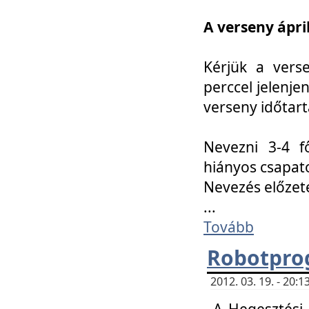
A verseny ápril
Kérjük a vers
perccel jelenje
verseny időtar
Nevezni 3-4 f
hiányos csapat
Nevezés előze
...
Tovább
Robotpro
2012. 03. 19. - 20:
A Hegesztési S