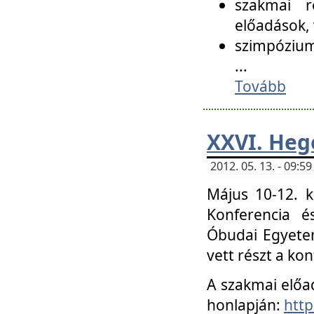
szakmai r
előadások, 
szimpózium
...
Tovább
XXVI. Heg
2012. 05. 13. - 09:
Május 10-12. k
Konferencia é
Óbudai Egyetem
vett részt a ko
A szakmai előa
honlapján:
http