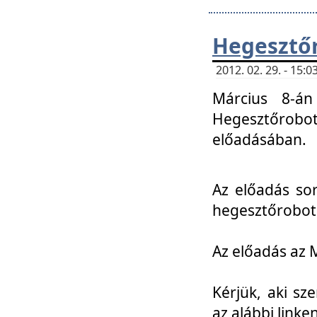
Hegesztőr
2012. 02. 29. - 15:
Március 8-án
Hegesztőrobo
előadásában.
Az előadás so
hegesztőroboto
Az előadás az 
Kérjük, aki sz
az alábbi linken