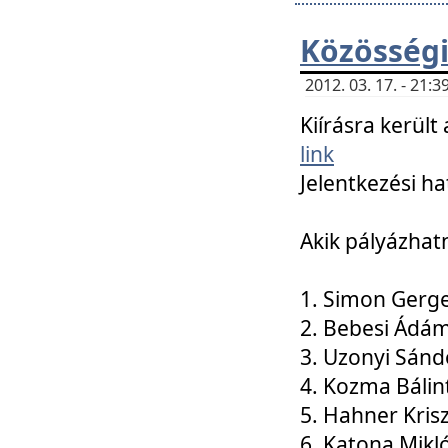
Közösségi
2012. 03. 17. - 21
Kiírásra kerül
link
Jelentkezési ha
Akik pályázhat
1. Simon Gerge
2. Bebesi Ádá
3. Uzonyi Sánd
4. Kozma Bálin
5. Hahner Kris
6. Katona Mikl