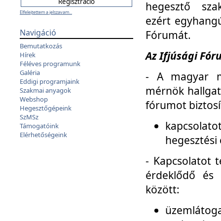
hegesztő sza
Elfelejtettem a jelszavam...
ezért egyhangú
Navigáció
Fórumát.
Bemutatkozás
Az Ifjúsági Fóru
Hírek
Féléves programunk
Galéria
- A magyar m
Eddigi programjaink
mérnök hallgat
Szakmai anyagok
Webshop
fórumot biztosí
Hegesztőgépeink
SzMSz
kapcsolat
Támogatóink
Elérhetőségeink
hegesztési 
- Kapcsolatot t
érdeklődő és 
között:
üzemlátoga