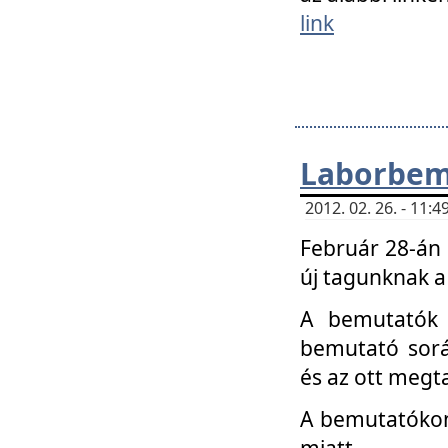
link
Laborbem
2012. 02. 26. - 11:
Február 28-án
új tagunknak a
A bemutatók 
bemutató sorá
és az ott megta
A bemutatókon 
miatt.