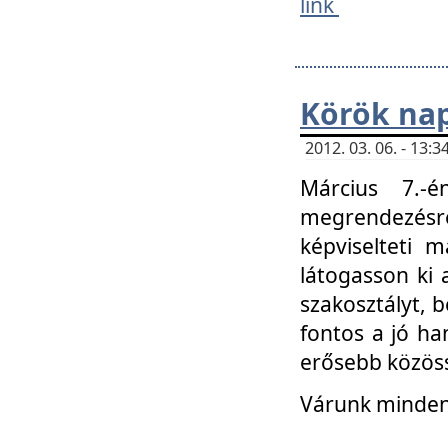
link
Körök na
2012. 03. 06. - 13
Március 7.-
megrendezésre
képviselteti 
látogasson ki 
szakosztályt, b
fontos a jó ha
erősebb közöss
Várunk mindenk