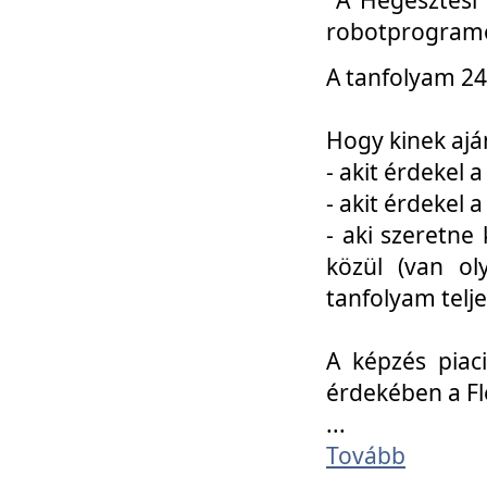
robotprogramo
A tanfolyam 24
Hogy kinek ajá
- akit érdekel 
- akit érdekel
- aki szeretne 
közül (van ol
tanfolyam telje
A képzés piac
érdekében a F
...
Tovább