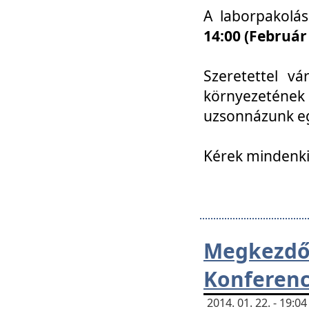
A laborpakolá
14:00 (Február
Szeretettel vá
környezetének
uzsonnázunk eg
Kérek mindenki
Megkezd
Konferenc
2014. 01. 22. - 19: