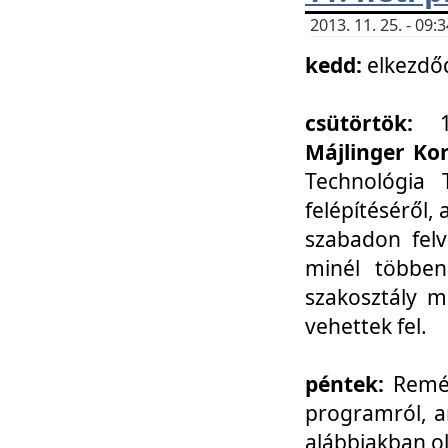
2013. 11. 25. - 09
kedd:
elkezdő
csütörtök:
Májlinger Ko
Technológia 
felépítéséről,
szabadon felv
minél többen
szakosztály m
vehettek fel.
péntek:
Remél
programról, a
alábbiakban ol