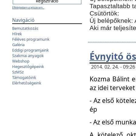
Tapasztaltabb t
Elfelejtettem a jelszavam...
Csütörtök:
Navigáció
Új belépőknek: 
Aki már teljesít
Bemutatkozás
Hírek
Féléves programunk
Galéria
Eddigi programjaink
Évnyitó ö
Szakmai anyagok
Webshop
2014. 02. 24. - 09:
Hegesztőgépeink
SzMSz
Kozma Bálint el
Támogatóink
Elérhetőségeink
az idei terveket
- Az első kötele
ép
- Az első munka
A kötelező ok