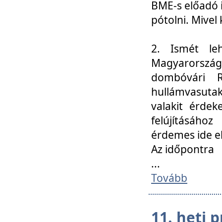
BME-s előadó i
pótolni. Mivel 
2. Ismét le
Magyarország
dombóvári R
hullámvasuta
valakit érdek
felújításáh
érdemes ide el
Az időpontra
...
Tovább
11. heti