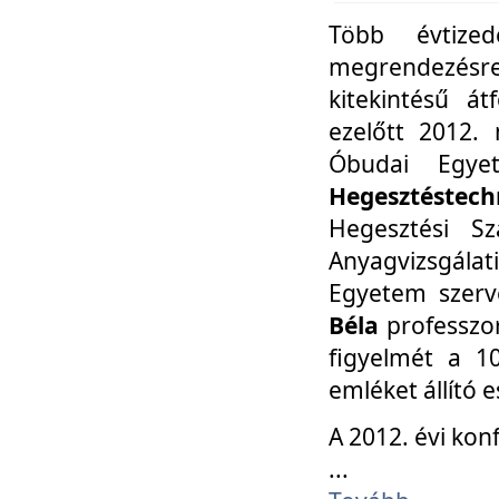
Több évtize
megrendezésr
kitekintésű á
ezelőtt 2012.
Óbudai Egy
Hegesztéstechn
Hegesztési Sz
Anyagvizsgála
Egyetem szerv
Béla
professzor
figyelmét a 10
emléket állító
A 2012. évi ko
...