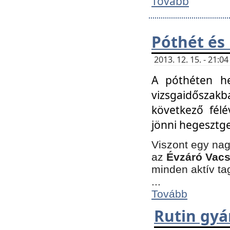
Tovább
Póthét és
2013. 12. 15. - 21:
A póthéten he
vizsgaidőszak
következő félé
jönni hegesztge
Viszont egy nag
az
Évzáró Vacs
minden aktív ta
...
Tovább
Rutin gyá