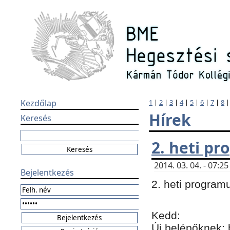
Kezdőlap
1
|
2
|
3
|
4
|
5
|
6
|
7
|
8
Hírek
Keresés
2. heti p
2014. 03. 04. - 07:
Bejelentkezés
2. heti program
Kedd:
Új belépőknek: 