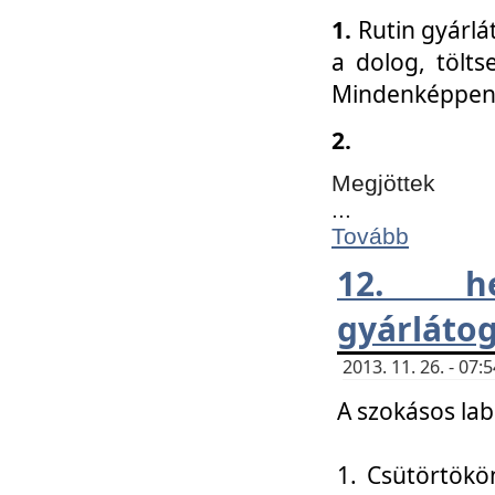
1.
Rutin gyárlá
a dolog, tölts
Mindenképpen 
2.
Megjöttek
...
Tovább
12. h
gyárlátog
2013. 11. 26. - 07
A szokásos lab
1. Csütörtökö