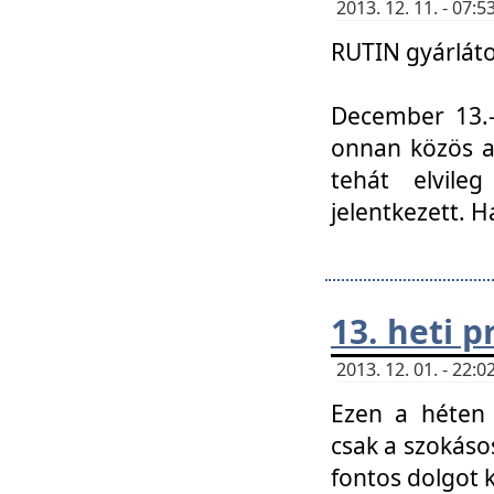
2013. 12. 11. - 07
RUTIN gyárláto
December 13.-á
onnan közös a
tehát elvile
jelentkezett. H
13. heti 
2013. 12. 01. - 22
Ezen a héten
csak a szokáso
fontos dolgot 