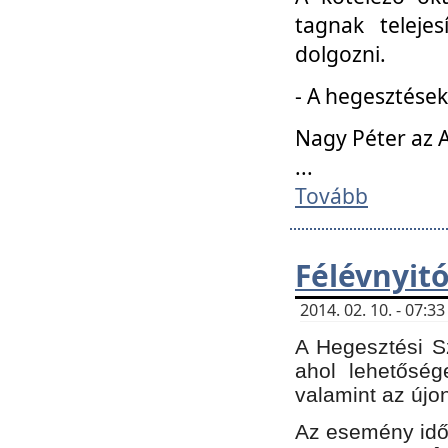
tagnak teleje
dolgozni.
- A hegesztések
Nagy Péter az A
...
Tovább
Félévnyit
2014. 02. 10. - 07:
A Hegesztési Sz
ahol lehetőség
valamint az újo
Az esemény időp