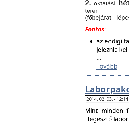
2.
hé
oktatási
terem
(főbejárat - lépc
Fontos
:
az eddigi 
jeleznie ke
...
Tovább
Laborpako
2014. 02. 03. - 12:
Mint minden f
Hegesztő labor