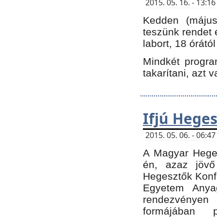
2015. 05. 16. - 13:
Kedden (május 
teszünk rendet 
labort, 18 órátó
Mindkét program
takarítani, azt 
Ifjú Hege
2015. 05. 06. - 06:
A Magyar Heges
én, azaz jövő
Hegesztők Konfe
Egyetem Anyag
rendezvén
formájában 