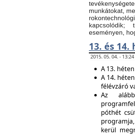
tevékenységet
munkátokat, me
rokontechnoló
kapcsolódik;
eseményen, hogy
13. és 14.
2015. 05. 04. - 13:
A 13. héten
A 14. héten
félévzáró v
Az alább
programfel
póthét csü
programja,
kerül meg