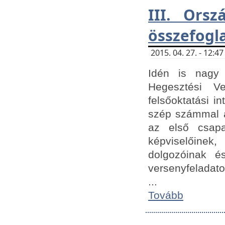
III. Orsz
összefogl
2015. 04. 27. - 12:
Idén is nagy 
Hegesztési Ve
felsőoktatási 
szép számmal a
az első csap
képviselőine
dolgozóinak é
versenyfeladato
...
Tovább