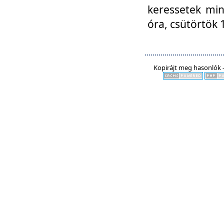
keressetek min
óra, csütörtök 
Kopirájt meg hasonlók -