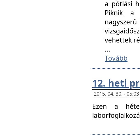
a pótlási h
Piknik a 
nagyszerű 
vizsgaidő
vehettek ré
...
Tovább
12. heti 
2015. 04. 30. - 05:
Ezen a héte
laborfoglalkozá