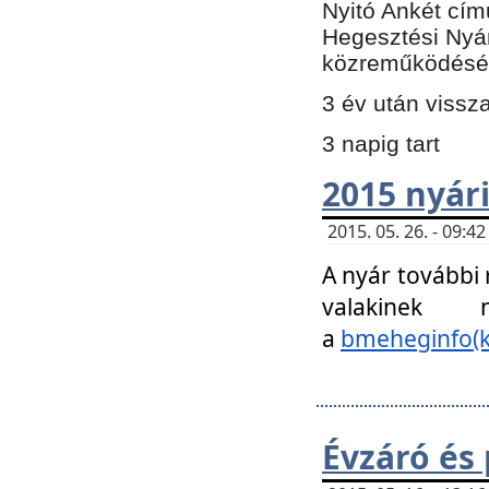
Nyitó Ankét cím
Hegesztési Nyá
közreműködésé
3 év után vissz
3 napig tart
2015 nyári
2015. 05. 26. - 09:
A nyár további
valakinek
a
bmeheginfo(k
Évzáró és