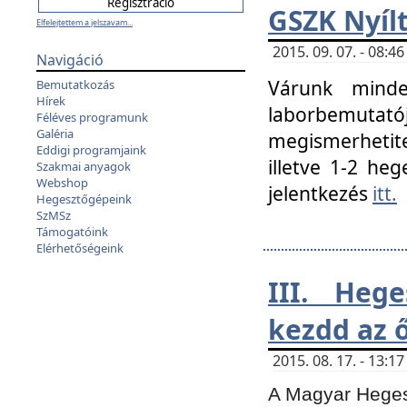
GSZK Nyíl
Elfelejtettem a jelszavam...
2015. 09. 07. - 08:
Navigáció
Várunk minde
Bemutatkozás
Hírek
laborbemutató
Féléves programunk
Galéria
megismerhetite
Eddigi programjaink
illetve 1-2 heg
Szakmai anyagok
Webshop
jelentkezés
itt.
Hegesztőgépeink
SzMSz
Támogatóink
Elérhetőségeink
III. Heg
kezdd az ő
2015. 08. 17. - 13:
A Magyar Hegesz