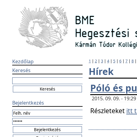
Kezdőlap
1
|
2
|
3
|
4
|
5
|
6
|
7
|
8
Hírek
Keresés
Póló és pu
2015. 09. 09. - 19:
Bejelentkezés
Részleteket
itt 