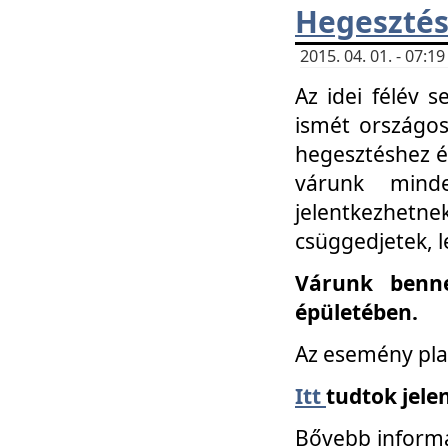
Hegesztés
2015. 04. 01. - 07:
Az idei félév 
ismét országos
hegesztéshez é
várunk mind
jelentkezhe
csüggedjetek, l
Várunk benne
épületében.
Az esemény pla
Itt
tudtok jele
Bővebb informá