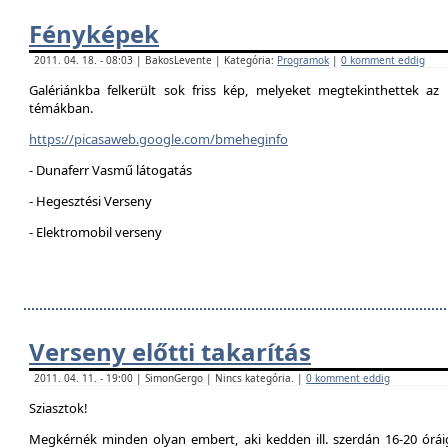
Fényképek
2011. 04. 18. - 08:03 | BakosLevente | Kategória:
Programok
|
0 komment eddig
Galériánkba felkerült sok friss kép, melyeket megtekinthettek az 
témákban.
https://picasaweb.google.com/bmeheginfo
- Dunaferr Vasmű látogatás
- Hegesztési Verseny
- Elektromobil verseny
Verseny előtti takarítás
2011. 04. 11. - 19:00 | SimonGergo | Nincs kategória. |
0 komment eddig
Sziasztok!
Megkérnék minden olyan embert, aki kedden ill. szerdán 16-20 óráig