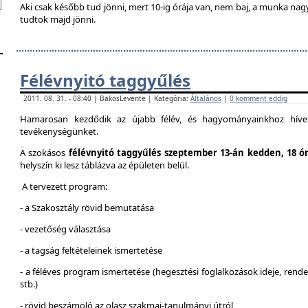
Aki csak később tud jönni, mert 10-ig órája van, nem baj, a munka na
tudtok majd jönni.
Félévnyitó taggyűlés
2011. 08. 31. - 08:40 | BakosLevente | Kategória:
Általános
|
0 komment eddig
Hamarosan kezdődik az újabb félév, és hagyományainkhoz híven
tevékenységünket.
A szokásos
félévnyitó taggyűlés szeptember 13-án kedden, 18 ó
helyszín ki lesz táblázva az épületen belül.
A tervezett program:
- a Szakosztály rövid bemutatása
- vezetőség választása
- a tagság feltételeinek ismertetése
- a féléves program ismertetése (hegesztési foglalkozások ideje, ren
stb.)
- rövid beszámoló az olasz szakmai-tanulmányi útról