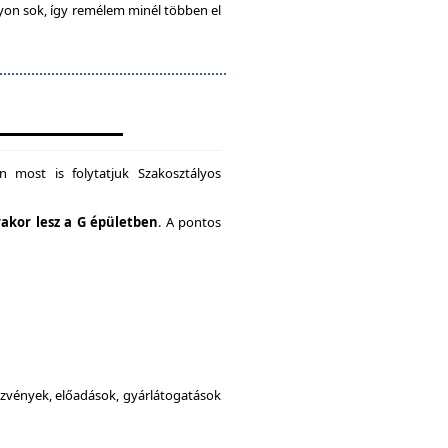
gyon sok, így remélem minél többen el
 most is folytatjuk Szakosztályos
rakor lesz a G épületben
. A pontos
dezvények, előadások, gyárlátogatások