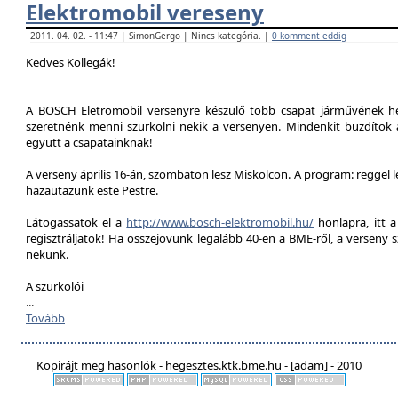
Elektromobil vereseny
2011. 04. 02. - 11:47 | SimonGergo | Nincs kategória. |
0 komment eddig
Kedves Kollegák!
A BOSCH Eletromobil versenyre készülő több csapat járművének he
szeretnénk menni szurkolni nekik a versenyen. Mindenkit buzdítok a
együtt a csapatainknak!
A verseny április 16-án, szombaton lesz Miskolcon. A program: reggel 
hazautazunk este Pestre.
Látogassatok el a
http://www.bosch-elektromobil.hu/
honlapra, itt 
regisztráljatok! Ha összejövünk legalább 40-en a BME-ről, a verseny 
nekünk.
A szurkolói
...
Tovább
Kopirájt meg hasonlók - hegesztes.ktk.bme.hu - [adam] - 2010