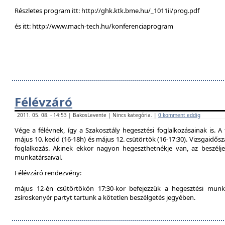
Részletes program itt: http://ghk.ktk.bme.hu/_1011ii/prog.pdf
és itt: http://www.mach-tech.hu/konferenciaprogram
Félévzáró
2011. 05. 08. - 14:53 | BakosLevente | Nincs kategória. |
0 komment eddig
Vége a félévnek, így a Szakosztály hegesztési foglalkozásainak is. A 
május 10. kedd (16-18h) és május 12. csütörtök (16-17:30). Vizsgaidő
foglalkozás. Akinek ekkor nagyon hegeszthetnékje van, az beszél
munkatársaival.
Félévzáró rendezvény:
május 12-én csütörtökön 17:30-kor befejezzük a hegesztési munká
zsíroskenyér partyt tartunk a kötetlen beszélgetés jegyében.