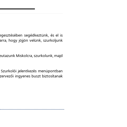
gesztésében segédkeztünk, és el is
rra, hogy jöjjön velünk, szurkoljunk
leutazunk Miskolcra, szurkolunk, majd
a Szurkolói jelentkezés menüpontban
szervezői ingyenes buszt biztosítanak