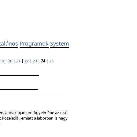
talános
Programok
System
19
|
20
|
21
|
22
|
23
|
24
|
25
ben, annak ajánlom figyelmébe az első
 közeledik, emiatt a laborban is nagy
.