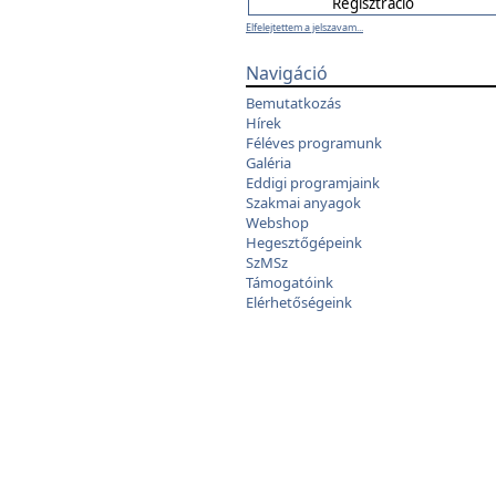
Elfelejtettem a jelszavam...
Navigáció
Bemutatkozás
Hírek
Féléves programunk
Galéria
Eddigi programjaink
Szakmai anyagok
Webshop
Hegesztőgépeink
SzMSz
Támogatóink
Elérhetőségeink