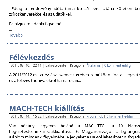
Eddig a rendezvény időtartama kb 45 perc. Utána kötetlen besz
zsíroskenyerekkel és az üdítőkkel.
Felhívjuk mindenki figyelmét
...
Tovább
Félévkezdés
2011. 08. 10. - 22:11 | BakosLevente | Kategória:
Általános
|
0 komment eddig
A 2011/2012-es tanév őszi szemeszterében is működni fog a Hegesztési
és a féléves tudnivalókról hamarosan...
MACH-TECH kiállítás
2011. 05. 14. - 15:22 | BakosLevente | Kategória:
Programok
|
0 komment eddig
Van néhány ingyenes belépő a MACH-TECH a 10. Nemzetkö
hegesztéstechnikai szakkiállításra. Ez Magyarországon a legrangosa
ajánlom mindenki figyelmébe! A jegyeket a HK-tól lehet átvenni foga