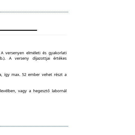
A versenyen elméleti és gyakorlati
b.). A verseny díjazottjai értékes
ia, így max. 52 ember vehet részt a
levélben, vagy a hegesztő labornál