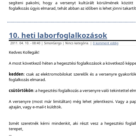
segíteni pakolni, hogy a versenyt kultúrált körülmének között 
foglalkozás úgyis elmarad, tehát abban az időben is lehet jönni takartít
10. heti laborfoglalkozások
2011. 04. 10. - 08:40 | SimonGergo | Nincs kategória. |
0 komment eddig
Kedves Kollegák!
A most következő héten a hegesztési foglalkozások a következő képpe
kedden
: csak az elektromobilokat szerelők és a versenyre gyakorló
foglalkozás elmarad.
csütörtökön
: a hegesztési foglalkozás a versenyre való tekintettel el
A versenyre (most már limitáltan) még lehet jelentkezni. Vagy a pap
ajtaján, vagy e-mail-t küldtök.
Ismét szeretnék kérni mindenkit, aki részt vesz a hegesztési fogl
terepet,
...