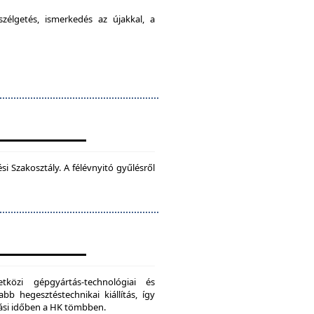
élgetés, ismerkedés az újakkal, a
 Szakosztály. A félévnyitó gyűlésről
zi gépgyártás-technológiai és
bb hegesztéstechnikai kiállítás, így
dási időben a HK tömbben.