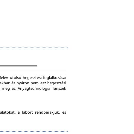
félév utolsó hegesztési foglalkozásai
szakban és nyáron nem lesz hegesztési
je meg az Anyagtechnológia Tanszék
latokat, a labort rendberakjuk, és