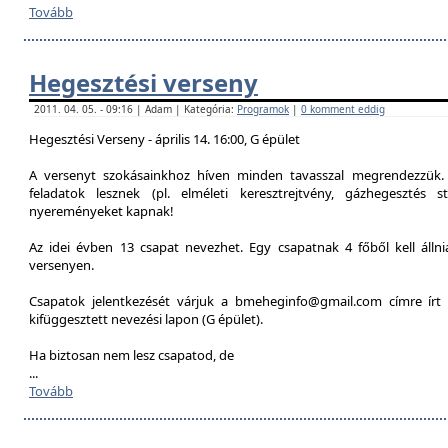
Tovább
Hegesztési verseny
2011. 04. 05. - 09:16 | Adam | Kategória:
Programok
|
0 komment eddig
Hegesztési Verseny - április 14. 16:00, G épület
A versenyt szokásainkhoz híven minden tavasszal megrendezzük. 
feladatok lesznek (pl. elméleti keresztrejtvény, gázhegesztés st
nyereményeket kapnak!
Az idei évben 13 csapat nevezhet. Egy csapatnak 4 főből kell álln
versenyen.
Csapatok jelentkezését várjuk a bmeheginfo@gmail.com címre írt 
kifüggesztett nevezési lapon (G épület).
Ha biztosan nem lesz csapatod, de
...
Tovább