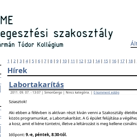
Ál
1
|
2
|
3
|
4
|
5
|
6
|
7
|
8
|
9
|
10
|
11
|
12
|
13
|
14
|
15
|
16
|
17
|
18
|
Hírek
Labortakarítás
2011. 09. 07. - 13:07 | SimonGergo | Nincs kategória. |
0 komment eddig
Sziasztok!
Aki ebben a félévben is aktívan részt kíván venni a Szakosztály életé
közös programunkat, a Labortakarítást. A G épület felújítása a végéhez
a kosz, amit el kéne tüntetni, illetve a leltározást is meg kellene csinálni
Időpont:
9.-e, péntek, 8:30-tól.