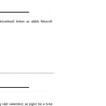
következő linken az alább felsorolt
 ráér valamikor, az jöjjön be a G-be