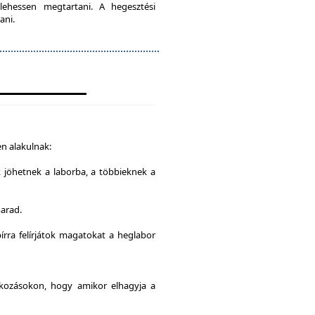
lehessen megtartani. A hegesztési
ani.
n alakulnak:
k jöhetnek a laborba, a többieknek a
marad.
írra felírjátok magatokat a heglabor
alkozásokon, hogy amikor elhagyja a