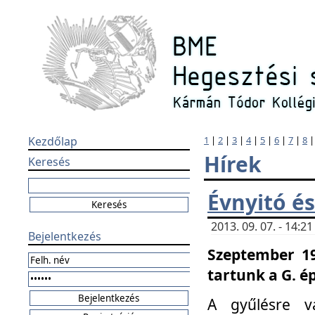
Kezdőlap
1
|
2
|
3
|
4
|
5
|
6
|
7
|
8
Hírek
Keresés
Évnyitó és
2013. 09. 07. - 14:
Bejelentkezés
Szeptember 19
tartunk a G. é
A gyűlésre v