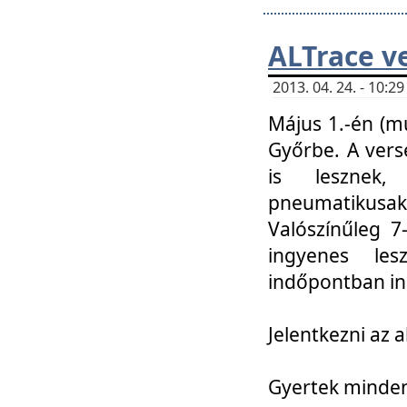
ALTrace v
2013. 04. 24. - 10:
Május 1.-én (m
Győrbe. A vers
is lesznek
pneumatikusak
Valószínűleg 7
ingyenes lesz
indőpontban in
Jelentkezni az a
Gyertek mindenk