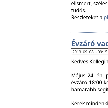
elismert, széle
tudós.
Részleteket a
pl
Évzáró va
2013. 09. 08. - 09:
Kedves Kollegin
Május 24.-én, 
évzáró 18:00-ko
hamarabb segít
Kérek mindenkit