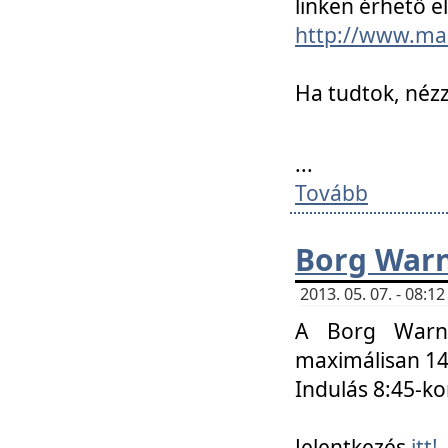
linken érhető el
http://www.mac
Ha tudtok, nézz
...
Tovább
Borg Warn
2013. 05. 07. - 08:
A Borg Warne
maximálisan 14 
Indulás 8:45-ko
Jelentkezés
itt!