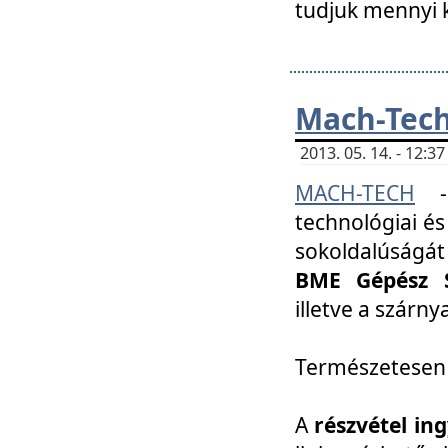
tudjuk mennyi k
Mach-Tech 
2013. 05. 14. - 12:
MACH-TECH
technológiai és
sokoldalúságát
BME Gépész S
illetve a szárn
Természetesen
A
részvétel in