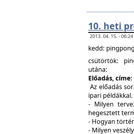
10. heti 
2013. 04. 15. - 06:
kedd: pingpong 
csütörtök: pi
utána:
Előadás, címe:
Az előadás sor
ipari példákkal
- Milyen terve
hegesztett ter
- Hogyan törté
- Milyen veszély