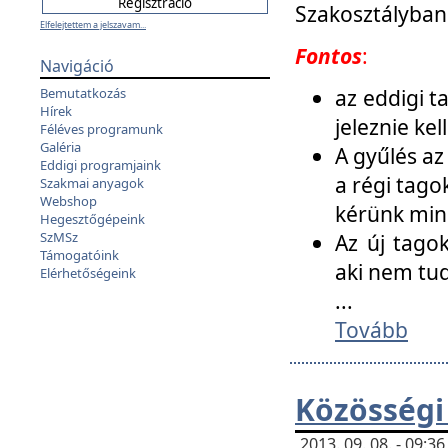
Szakosztályban
Elfelejtettem a jelszavam...
Fontos
:
Navigáció
az eddigi 
Bemutatkozás
Hírek
jeleznie ke
Féléves programunk
Galéria
A gyűlés az
Eddigi programjaink
a régi tago
Szakmai anyagok
Webshop
kérünk min
Hegesztőgépeink
SzMSz
Az új tago
Támogatóink
aki nem tud
Elérhetőségeink
...
Tovább
Közösségi
2013. 09. 08. - 09: