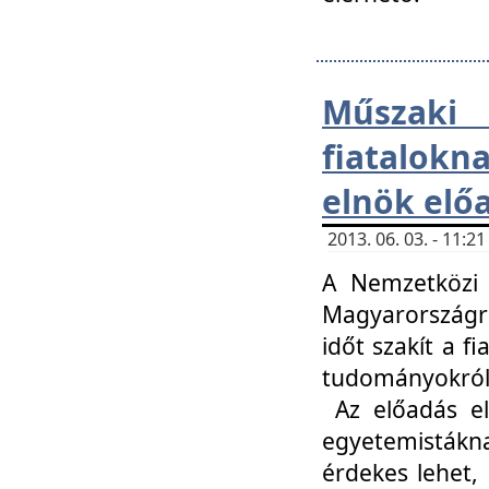
Műsza
fiatalokn
elnök elő
2013. 06. 03. - 11:
A Nemzetközi 
Magyarországr
időt szakít a f
tudományokról 
Az előadás el
egyetemisták
érdekes lehet,