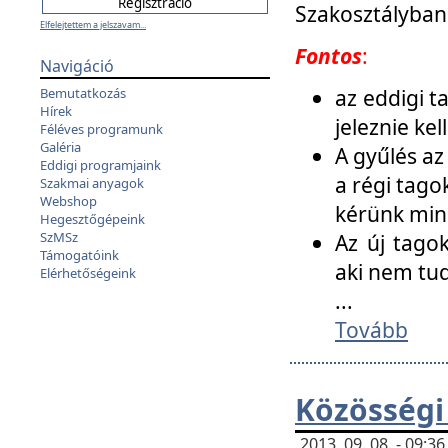
Szakosztályban
Elfelejtettem a jelszavam...
Fontos
:
Navigáció
az eddigi 
Bemutatkozás
Hírek
jeleznie ke
Féléves programunk
Galéria
A gyűlés az
Eddigi programjaink
a régi tago
Szakmai anyagok
Webshop
kérünk min
Hegesztőgépeink
SzMSz
Az új tago
Támogatóink
aki nem tud
Elérhetőségeink
...
Tovább
Közösségi
2013. 09. 08. - 09: