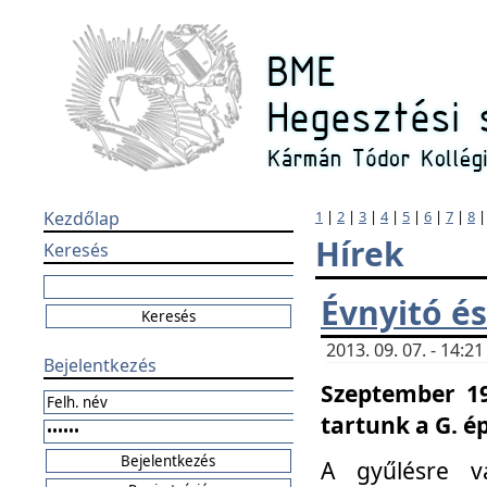
Kezdőlap
1
|
2
|
3
|
4
|
5
|
6
|
7
|
8
Hírek
Keresés
Évnyitó és
2013. 09. 07. - 14:
Bejelentkezés
Szeptember 19
tartunk a G. é
A gyűlésre v