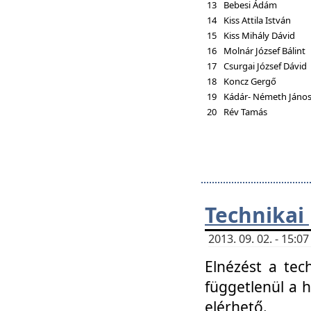
13
Bebesi Ádám
14
Kiss Attila István
15
Kiss Mihály Dávid
16
Molnár József Bálint
17
Csurgai József Dávid
18
Koncz Gergő
19
Kádár- Németh Jáno
20
Rév Tamás
Technikai
2013. 09. 02. - 15:
Elnézést a tec
függetlenül a 
elérhető.