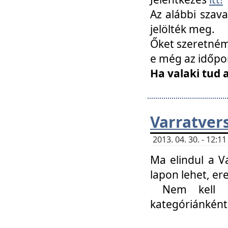
Az alábbi szav
jelölték meg.
Őket szeretném 
e még az időpo
Ha valaki tud 
Varratver
2013. 04. 30. - 12:
Ma elindul a V
lapon lehet, er
Nem kell mi
kategóriánként 