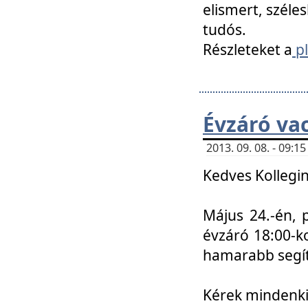
elismert, széle
tudós.
Részleteket a
pl
Évzáró va
2013. 09. 08. - 09:
Kedves Kollegin
Május 24.-én, 
évzáró 18:00-ko
hamarabb segít
Kérek mindenkit