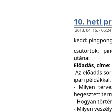
10. heti 
2013. 04. 15. - 06:
kedd: pingpong 
csütörtök: pi
utána:
Előadás, címe:
Az előadás sor
ipari példákkal
- Milyen terve
hegesztett ter
- Hogyan törté
- Milyen veszély