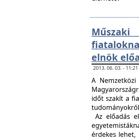
Műsza
fiatalokn
elnök elő
2013. 06. 03. - 11:
A Nemzetközi 
Magyarországr
időt szakít a f
tudományokról 
Az előadás el
egyetemisták
érdekes lehet,