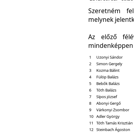
Szeretném fel
melynek jelent
Az előző fél
mindenképpen a
1
Uzonyi Sándor
2
Simon Gergely
3
Kozma Bálint
4
Fülöp Balázs
5
Bebők Balázs
6
Tóth Balázs
7
Sípos józsef
8
Abonyi Gergő
9
Várkonyi Zsombor
10
Adler György
11
Tóth Tamás Krisztián
12
Steinbach Ágoston