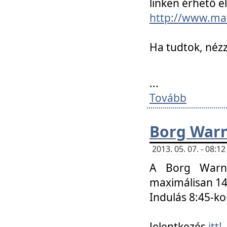
linken érhető el
http://www.mac
Ha tudtok, nézz
...
Tovább
Borg Warn
2013. 05. 07. - 08:
A Borg Warne
maximálisan 14 
Indulás 8:45-ko
Jelentkezés
itt!