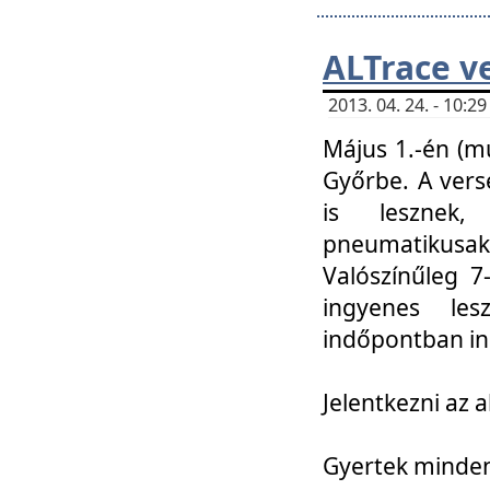
ALTrace v
2013. 04. 24. - 10:
Május 1.-én (m
Győrbe. A vers
is lesznek
pneumatikusak
Valószínűleg 7
ingyenes lesz
indőpontban in
Jelentkezni az a
Gyertek mindenk