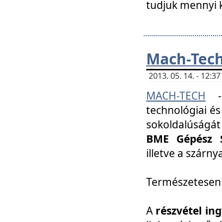
tudjuk mennyi k
Mach-Tech 
2013. 05. 14. - 12:
MACH-TECH
technológiai és
sokoldalúságát
BME Gépész S
illetve a szárn
Természetesen
A
részvétel in