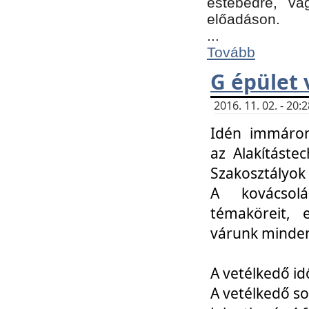
estebédre, va
előadáson.
...
Tovább
G épület 
2016. 11. 02. - 20
Idén immáro
az Alakításte
Szakosztályok
A kovácsolá
témaköreit, e
várunk minden
A vetélkedő id
A vetélkedő so