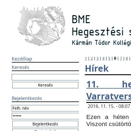
Kezdőlap
1
|
2
|
3
|
4
|
5
|
6
|
7
|
8
Hírek
Keresés
11. h
Varratver
Bejelentkezés
2016. 11. 15. - 08:
Ezen a héten 
Viszont csütört