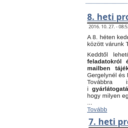
8. heti p
2016. 10. 27. - 08
A 8. héten ked
között várunk T
Keddtől leh
feladatokról
mailben tájé
Gergelynél és 
Továbbra 
i
gyárlátoga
hogy milyen e
...
Tovább
7. heti 