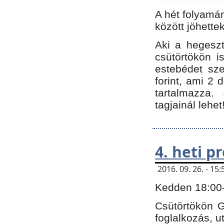
A hét folyamá
között jöhette
Aki a hegeszt
csütörtökön i
estebédet sze
forint, ami 2 
tartalmazza.
tagjainál lehet
4. heti 
2016. 09. 26. - 1
Kedden 18:00-t
Csütörtökön G
foglalkozás, ut