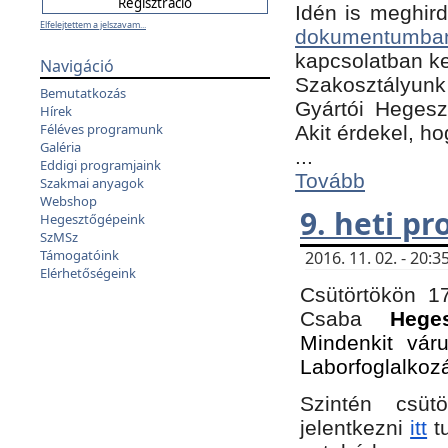
Idén is meghird
Elfelejtettem a jelszavam...
dokumentumba
kapcsolatban ke
Navigáció
Szakosztályunk 
Bemutatkozás
Gyártói Hegeszt
Hírek
Féléves programunk
Akit érdekel, h
Galéria
...
Eddigi programjaink
Tovább
Szakmai anyagok
Webshop
9. heti p
Hegesztőgépeink
SzMSz
Támogatóink
2016. 11. 02. - 20
Elérhetőségeink
Csütörtökön 17
Csaba
Hege
Mindenkit vár
Laborfoglalkoz
Szintén csüt
jelentkezni
itt
tu