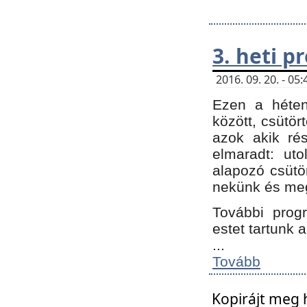
3. heti 
2016. 09. 20. - 0
Ezen a héte
között, csütör
azok akik ré
elmaradt: ut
alapozó csütör
nekünk és meg
További progr
estet tartunk 
...
Tovább
Kopirájt meg 