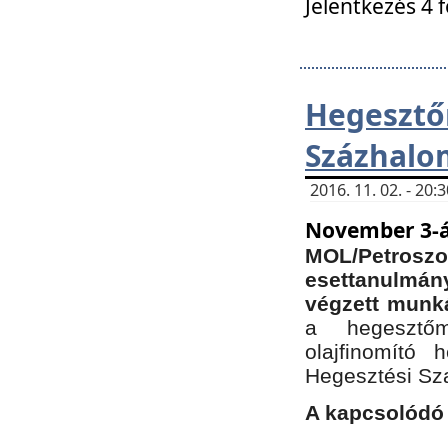
Jelentkezés 4 
Hegesz
Százhalo
2016. 11. 02. - 20
November 3-á
MOL/Petr
esettanulmá
végzett munká
a hegesztőm
olajfinomító 
Hegesztési Sz
A kapcsolódó