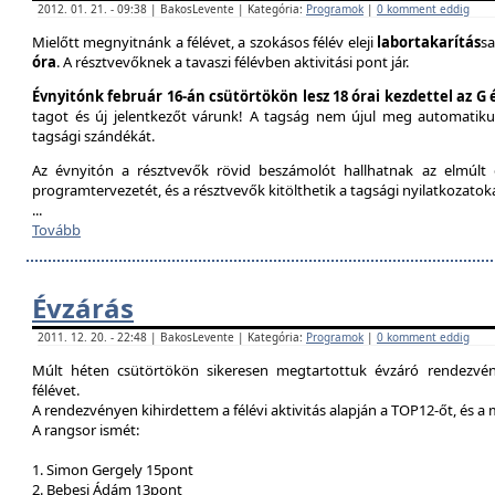
2012. 01. 21. - 09:38 | BakosLevente | Kategória:
Programok
|
0 komment eddig
Mielőtt megnyitnánk a félévet, a szokásos félév eleji
labortakarítás
sa
óra
. A résztvevőknek a tavaszi félévben aktivitási pont jár.
Évnyitónk február 16-án csütörtökön lesz 18 órai kezdettel az G
tagot és új jelentkezőt várunk! A tagság nem újul meg automatik
tagsági szándékát.
Az évnyitón a résztvevők rövid beszámolót hallhatnak az elmúlt é
programtervezetét, és a résztvevők kitölthetik a tagsági nyilatkozatok
...
Tovább
Évzárás
2011. 12. 20. - 22:48 | BakosLevente | Kategória:
Programok
|
0 komment eddig
Múlt héten csütörtökön sikeresen megtartottuk évzáró rendezvény
félévet.
A rendezvényen kihirdettem a félévi aktivitás alapján a TOP12-őt, és a
A rangsor ismét:
1. Simon Gergely 15pont
2. Bebesi Ádám 13pont