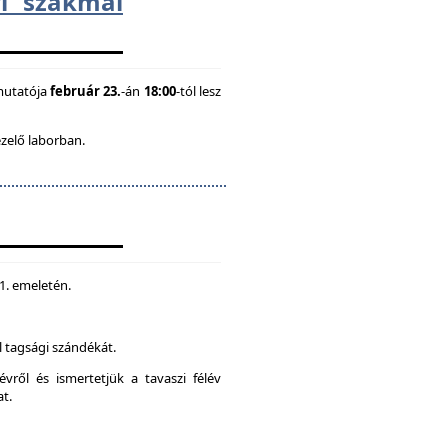
i szakmai
mutatója
február 23.
-án
18:00
-tól lesz
ezelő laborban.
 1. emeletén.
 tagsági szándékát.
vről és ismertetjük a tavaszi félév
at.