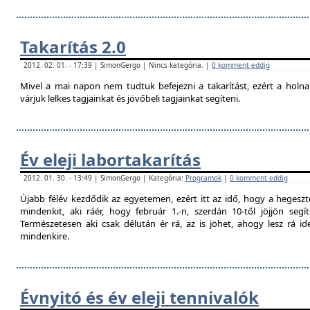
Takarítás 2.0
2012. 02. 01. - 17:39 | SimonGergo | Nincs kategória. |
0 komment eddig
Mivel a mai napon nem tudtuk befejezni a takarítást, ezért a holna
várjuk lelkes tagjainkat és jövőbeli tagjainkat segíteni.
Év eleji labortakarítás
2012. 01. 30. - 13:49 | SimonGergo | Kategória:
Programok
|
0 komment eddig
Újabb félév kezdődik az egyetemen, ezért itt az idő, hogy a hegesztő
mindenkit, aki ráér, hogy február 1.-n, szerdán 10-től jöjjön segí
Természetesen aki csak délután ér rá, az is jöhet, ahogy lesz rá 
mindenkire.
Évnyitó és év eleji tennivalók