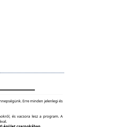
nepségünk. Erre minden jelenlegi és
okról, és vacsora lesz a program. A
ával.
 G épület csarnokában.