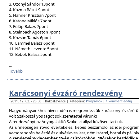
3. Uzonyi Sándor 13pont
4. Kozma Bálint 9pont
5. Hahner Krisztián 7pont
6. Katona Miklós 7pont
7. Fülöp Balázs 7pont
8. Steinbach Ágoston 7pont
9. Krizsán Tamás 6pont
10. Lammel Balázs 6pont
11. Németh Levente 5pont
12. Bebők Balázs 5pont
...
Tovább
Karácsonyi évzáró rendezvény
2011. 12. 02. - 20:50 | BakosLevente | Kategória:
Programok
|
1 komment eddig
Hagyományainkhoz híven, idén is megrendezzük karácsonyi évzáró ün
volt Szakosztályos tagot sok szeretettel várunk!
A rendezvényt az Anyagalakító Szakosztállyal közösen tartjuk.
Az ünnepségen rövid évértékelés, képes beszámoló az idei program
vacsora során halászlé és gulyásleves lesz, némi sörrel, borral és pálink
A rendezvény december 15-én csütörtökön, 18órakor kezdődik a