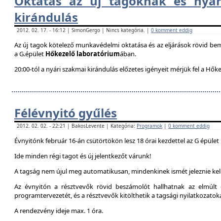
Oktatás az új tagoknak és nyár
kirándulás
2012. 02. 17. - 16:12 | SimonGergo | Nincs kategória. |
0 komment eddig
Az új tagok kötelező munkavédelmi oktatása és az eljárások rövid be
a G.épület
Hőkezelő laboratórium
ában.
20:00-tól a nyári szakmai kirándulás előzetes igényeit mérjük fel a Hők
Félévnyitó gyűlés
2012. 02. 02. - 22:21 | BakosLevente | Kategória:
Programok
|
0 komment eddig
Évnyitónk február 16-án csütörtökön lesz 18 órai kezdettel az G épület
Ide minden régi tagot és új jelentkezőt várunk!
A tagság nem újul meg automatikusan, mindenkinek ismét jeleznie kell
Az évnyitón a résztvevők rövid beszámolót hallhatnak az elmúlt é
programtervezetét, és a résztvevők kitölthetik a tagsági nyilatkozatok
A rendezvény ideje max. 1 óra.