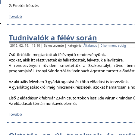
2: Fizetős képzés
...
Tovább
Tudnivalók a félév során
2012. 02. 19. - 13:10 | BakosLevente | Kategória:
Általános
|
0 komment eddig
Csütörtökön megtartottuk félévnyitó rendezvényünk.
Azokat, akik itt részt vettek és feliratkoztak, felvettük a levlistára.
A rendezvényen röviden ismertettük a Szakosztályt, rövid bemu
programjairól Uzonyi Sándortól és Steinbach Ágoston tartott előadást
Az aktuális félévben 3 gyárlátogatást és több előadást is tervezünk.
A gyárlátogatásokról még nincsenek részletek, azokat hamarosan a h
Első 2 előadásunk február 23-án csütörtökön lesz. Ide várunk minden ú
Az előadások témái munkavédelem és
...
Tovább