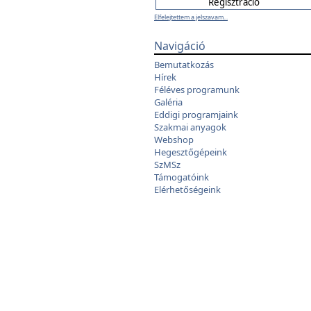
Elfelejtettem a jelszavam...
Navigáció
Bemutatkozás
Hírek
Féléves programunk
Galéria
Eddigi programjaink
Szakmai anyagok
Webshop
Hegesztőgépeink
SzMSz
Támogatóink
Elérhetőségeink