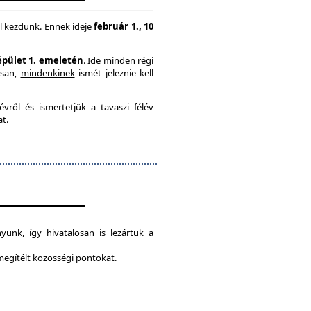
l kezdünk. Ennek ideje
február 1., 10
 épület 1. emeletén
. Ide minden régi
usan,
mindenkinek
ismét jeleznie kell
vről és ismertetjük a tavaszi félév
at.
ünk, így hivatalosan is lezártuk a
 megítélt közösségi pontokat.