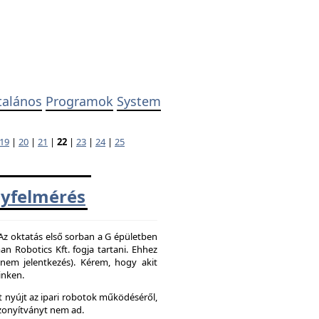
talános
Programok
System
19
|
20
|
21
|
22
|
23
|
24
|
25
yfelmérés
 Az oktatás első sorban a G épületben
 Robotics Kft. fogja tartani. Ehhez
z nem jelentkezés). Kérem, hogy akit
inken.
 nyújt az ipari robotok működéséről,
zonyítványt nem ad.