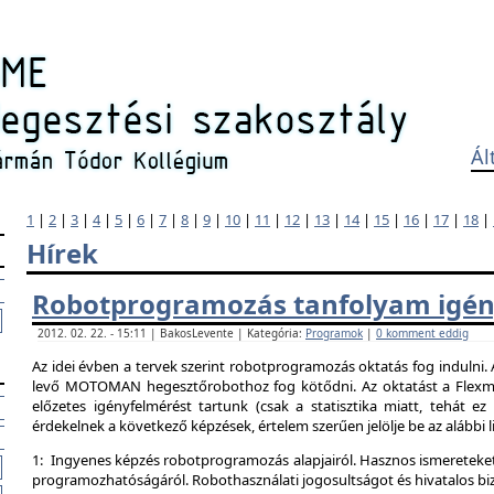
Ál
1
|
2
|
3
|
4
|
5
|
6
|
7
|
8
|
9
|
10
|
11
|
12
|
13
|
14
|
15
|
16
|
17
|
18
|
Hírek
Robotprogramozás tanfolyam igén
2012. 02. 22. - 15:11 | BakosLevente | Kategória:
Programok
|
0 komment eddig
Az idei évben a tervek szerint robotprogramozás oktatás fog indulni.
levő MOTOMAN hegesztőrobothoz fog kötődni. Az oktatást a Flexman
előzetes igényfelmérést tartunk (csak a statisztika miatt, tehát e
érdekelnek a következő képzések, értelem szerűen jelölje be az alábbi l
1: Ingyenes képzés robotprogramozás alapjairól. Hasznos ismereteket
programozhatóságáról. Robothasználati jogosultságot és hivatalos bi