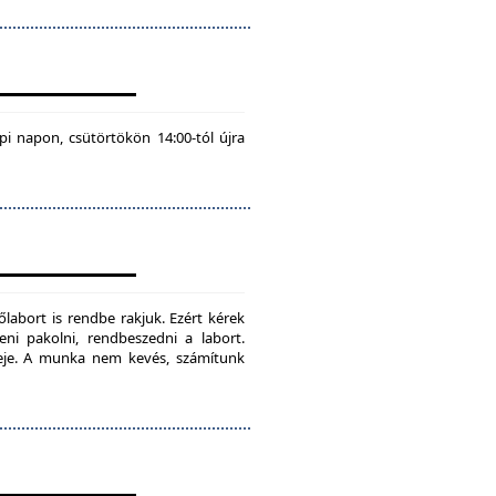
pi napon, csütörtökön 14:00-tól újra
labort is rendbe rakjuk. Ezért kérek
teni pakolni, rendbeszedni a labort.
ideje. A munka nem kevés, számítunk