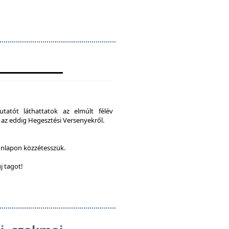
tatót láthattatok az elmúlt félév
 az eddig Hegesztési Versenyekről.
onlapon közzétesszük.
j tagot!