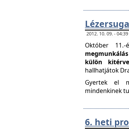
Lézersuga
2012. 10. 09. - 04:
Október 11.
megmunkálás 
külön kitér
hallhatjátok D
Gyertek el 
mindenkinek tu
6. heti p