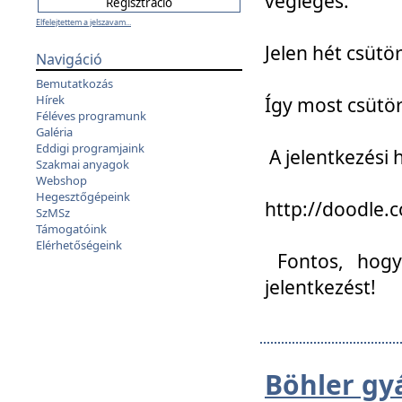
végleges:
Elfelejtettem a jelszavam...
Jelen hét csütör
Navigáció
Bemutatkozás
Hírek
Így most csütö
Féléves programunk
Galéria
Eddigi programjaink
A jelentkezési h
Szakmai anyagok
Webshop
Hegesztőgépeink
http://doodle
SzMSz
Támogatóink
Elérhetőségeink
Fontos, hogy 
jelentkezést!
Böhler gy