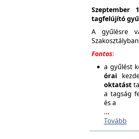
Szeptember 1
tagfelújító gy
A gyűlésre v
Szakosztályban
Fontos
:
a gyűlést 
órai
kezde
oktatást
t
a tagság f
és a
...
Tovább