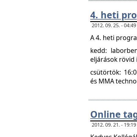
4. heti p
2012. 09. 25. - 04:
A 4. heti prog
kedd: laborbe
eljárások rövid
csütörtök: 16:
és MMA technoló
Online ta
2012. 09. 21. - 19:
Kedves Kollégá