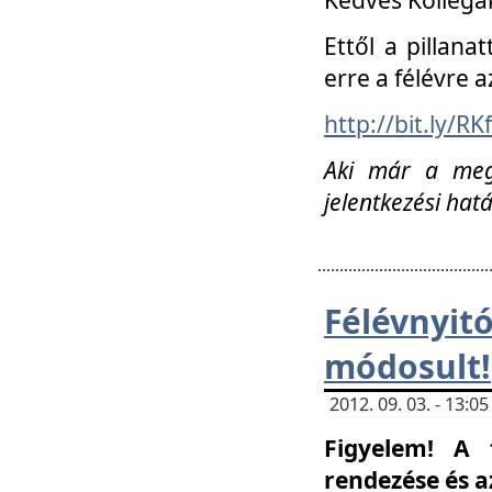
Ettől a pillana
erre a félévre a
http://bit.ly/RK
Aki már a megn
jelentkezési hat
Félévnyi
módosult!
2012. 09. 03. - 13:
Figyelem! A 
rendezése és 