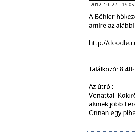
2012. 10. 22. - 19:
A Böhler hőkez
amire az alábbi
http://doodle
Találkozó: 8:40-
Az útról:
Vonattal Kökir
akinek jobb Fer
Onnan egy pihen