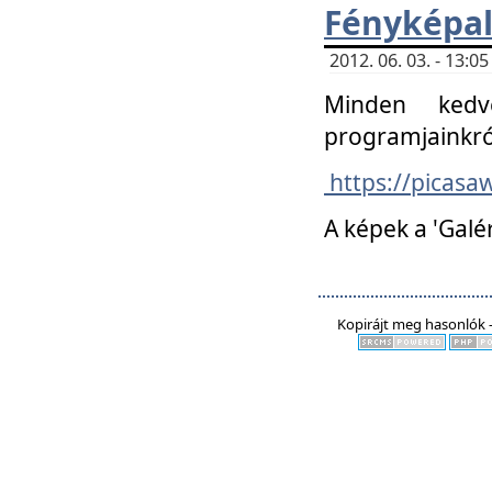
Fényképa
2012. 06. 03. - 13:
Minden kedv
programjainkró
https://picas
A képek a 'Galé
Kopirájt meg hasonlók -