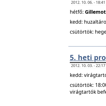
2012. 10. 06. - 18:
hétfő:
Gillemo
kedd: huzaltáro
csütörtök: hege
5. heti p
2012. 10. 03. - 22:
kedd: virágtar
csütörtök: 18:0
virágtartók bef