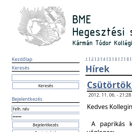
Kezdőlap
1
|
2
|
3
|
4
|
5
|
6
|
7
|
8
Hírek
Keresés
Csütörtök
2012. 11. 06. - 21:
Bejelentkezés
Kedves Kollegin
A paprikás k