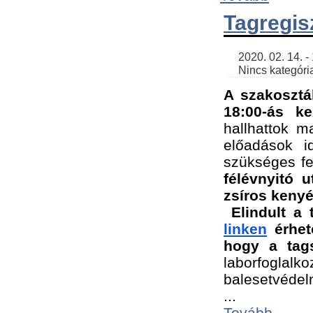
Tagregis
    2020. 02. 14. - 18:56 | SimonGergo | 

    Nincs kategória
A szakosztá
18:00-ás ke
hallhattok ma
előadások id
szükséges fe
félévnyitó u
zsíros kenyé
Elindult a 
linken
 érhet
hogy a tags
laborfogla
balesetvédel
...
Tovább