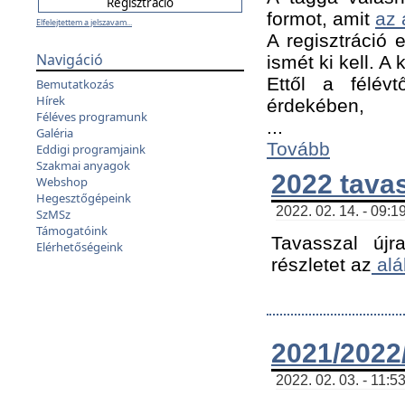
formot, amit
az 
Elfelejtettem a jelszavam...
A regisztráció e
Navigáció
ismét ki kell. A
Ettől a félév
Bemutatkozás
Hírek
érdekében,
Féléves programunk
...
Galéria
Tovább
Eddigi programjaink
Szakmai anyagok
2022 tava
Webshop
Hegesztőgépeink
2022. 02. 14. - 09:1
SzMSz
Támogatóink
Tavasszal újr
Elérhetőségeink
részletet az
alá
2021/2022/
2022. 02. 03. - 11:5