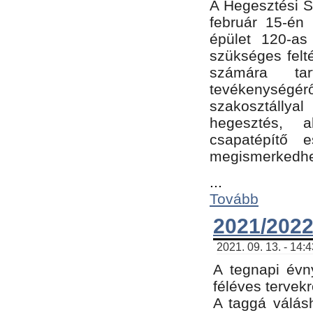
A Hegesztési Sz
február 15-én 
épület 120-a
szükséges felt
számára tar
tevékenységéről
szakosztálly
hegesztés, 
csapatépítő e
megismerkedhet
...
Tovább
2021/2022
2021. 09. 13. - 14:
A tegnapi évny
féléves tervekr
A taggá válásh