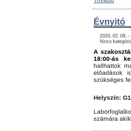
Évnyitó
    2020. 02. 09. - 19:30 | SimonGergo | 

    Nincs kategória
A szakosztá
18:00-ás ke
hallhattok ma
előadások id
szükséges fe
Helyszín: G
Laborfoglalk
számára akik