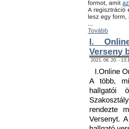
formot, amit
az
A regisztráció 
lesz egy form,
...
Tovább
I. Onli
Verseny 
2021. 06. 20. - 13
I.Online 
A több, mi
hallgatói
Szakosztál
rendezte m
Versenyt. A
hallgató ve