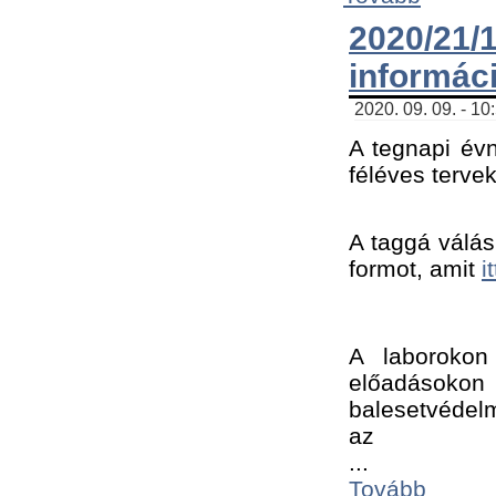
2020/21
informác
2020. 09. 09. - 10
A tegnapi évn
féléves tervek
A taggá válásh
formot, amit 
i
A laborokon 
előadásokon 
balesetvédelm
az ﻿
...
Tovább