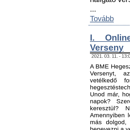
...
Tovább
I. Onli
Verseny
2021. 03. 11. - 13:
A BME Hegeszt
Versenyt, a
vetélkedő f
hegesztéstec
Unod már, hog
napok? Szer
keresztül? 
Amennyiben le
más dolgod,
benevezni a ve