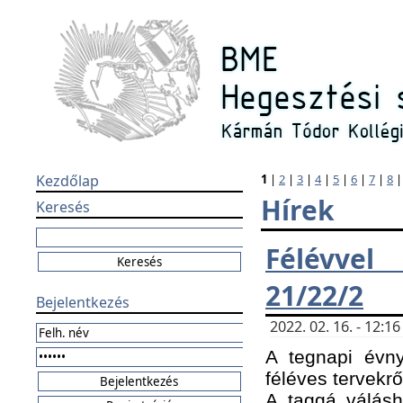
Kezdőlap
1
|
2
|
3
|
4
|
5
|
6
|
7
|
8
Hírek
Keresés
Félévvel
21/22/2
Bejelentkezés
2022. 02. 16. - 12:
A tegnapi évny
féléves tervekrő
A taggá válásho