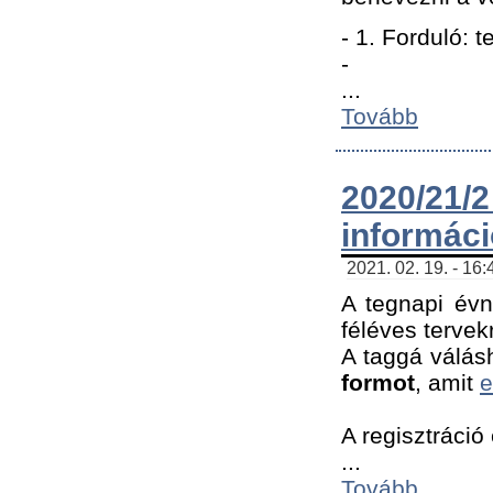
- 1. Forduló: 
-
...
Tovább
2020/21
informác
2021. 02. 19. - 16
A tegnapi évn
féléves tervek
A taggá válásh
formot
, amit
e
A regisztráció 
...
Tovább