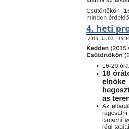
Csütörtökön 1
minden érdeklő
4. heti p
2015. 03. 02. - 15
Kedden
(2015.
Csütörtökön
(
16-20 óra
18 órát
elnöke
hegeszt
as ter
Az előad
rágcsálni
ismerni e
régi tagja