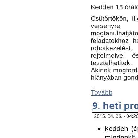
Kedden 18 órátó
Csütörtökön, i
versenyre k
megtanulhatj
feladatokhoz ha
robotkezelést
rejtelmeivel 
tesztelhetitek.
Akinek megfordu
hiányában gon
...
Tovább
9. heti p
2015. 04. 06. - 04
Kedden (áp
mindenkit 