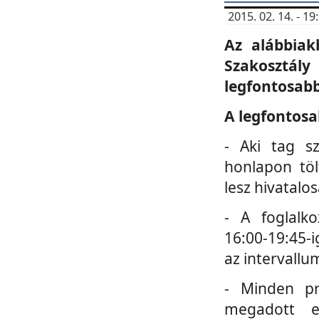
2015. 02. 14. - 
Az alábbiak
Szakosztá
legfontosabb
A legfontosa
- Aki tag s
honlapon töl
lesz hivatalo
- A foglalk
16:00-19:45-i
az intervallu
- Minden pr
megadott e