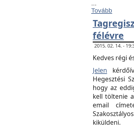
...
Tovább
Tagregi
félévre
2015. 02. 14. - 1
Kedves régi és
Jelen
kérdőív
Hegesztési Sz
hogy az eddi
kell töltenie
email címet
Szakosztályo
kiküldeni.