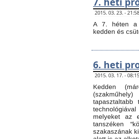
7. heti p
2015. 03. 23. - 21
A 7. héten a 
kedden és csüt
6. heti p
2015. 03. 17. - 08
Kedden (márc
(szakműhely)
tapasztaltabb 
technológiával
melyeket az e
tanszéken "k
szakaszának ki
alatt is az alko