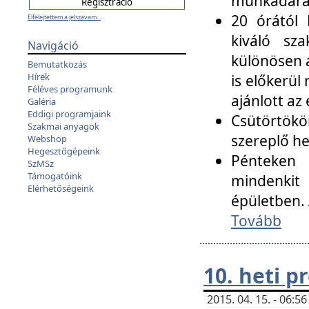
munkadarab
20 órától 
Elfelejtettem a jelszavam...
kiváló sz
Navigáció
különösen a
Bemutatkozás
Hírek
is előkerül
Féléves programunk
ajánlott az
Galéria
Eddigi programjaink
Csütörtökö
Szakmai anyagok
szereplő he
Webshop
Hegesztőgépeink
Pénteken 
SzMSz
Támogatóink
mindenkit
Elérhetőségeink
épületben. 
Tovább
10. heti 
2015. 04. 15. - 06: