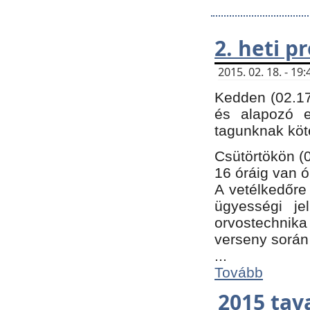
2. heti 
2015. 02. 18. - 1
Kedden (02.17
és alapozó e
tagunknak köt
Csütörtökön (0
16 óráig van ó
A vetélkedőre 
ügyességi je
orvostechnika 
verseny során
...
Tovább
2015 tav