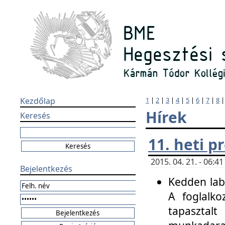
Kezdőlap
1
|
2
|
3
|
4
|
5
|
6
|
7
|
8
Hírek
Keresés
11. heti 
2015. 04. 21. - 06:
Bejelentkezés
Kedden labo
A foglalko
tapasztal