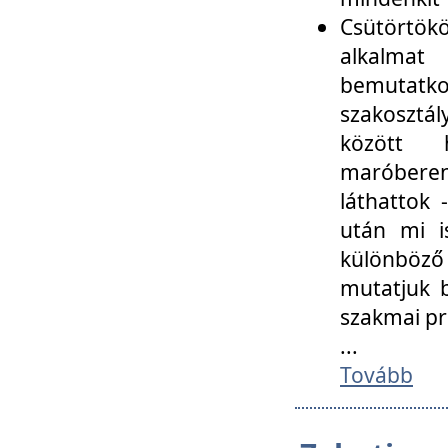
Csütörtökö
alkalmat
bemutatko
szakosztál
között
maróbere
láthattok
után mi i
különböző 
mutatjuk b
szakmai p
...
Tovább