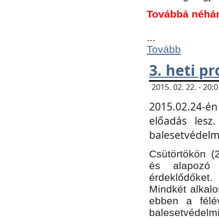
Továbbá néhá
...
Tovább
3. heti p
2015. 02. 22. - 20
2015.02.24-én
előadás lesz
balesetvédelmi
Csütörtökön (
és alapozó e
érdeklődőket.
Mindkét alkalo
ebben a félé
balesetvédelmi