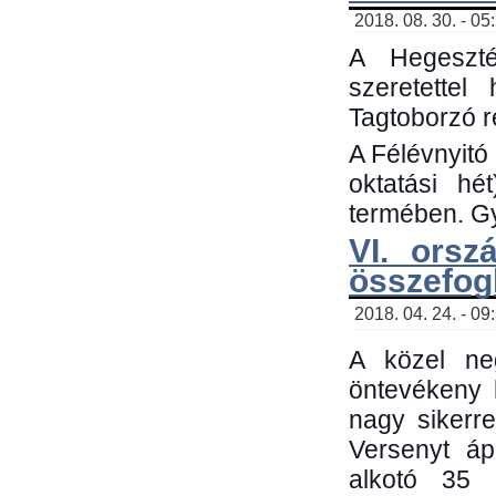
2018. 08. 30. - 05
A Hegeszté
szeretette
Tagtoborzó 
A Félévnyitó
oktatási h
termében. Gy
VI. orsz
összefog
2018. 04. 24. - 09
A közel neg
öntevékeny 
nagy sikerr
Versenyt áp
alkotó 35 h