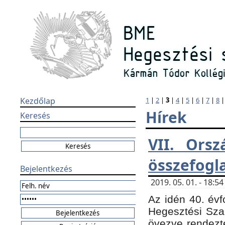
Kezdőlap
1
|
2
|
3
|
4
|
5
|
6
|
7
|
8
Hírek
Keresés
VII. Orsz
összefogl
Bejelentkezés
2019. 05. 01. - 18:
Az idén 40. évf
Hegesztési Sza
övezve rendezte