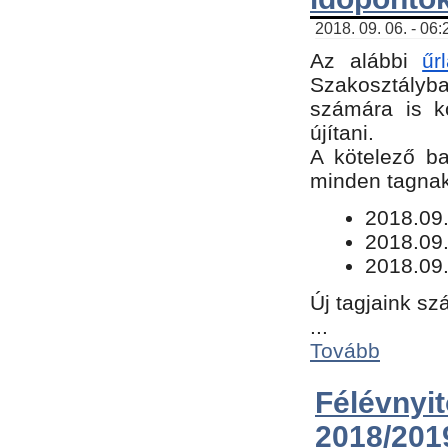
2018. 09. 06. - 06
Az alábbi
űr
Szakosztályba.
számára is k
újítani.
​A kötelező b
minden tagnak 
​2018.09
2018.09.
2018.09.
Új tagjaink sz
...
Tovább
Félévn
2018/201