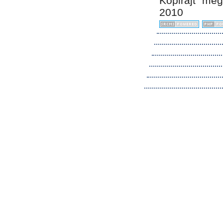
Kopirájt me
2010