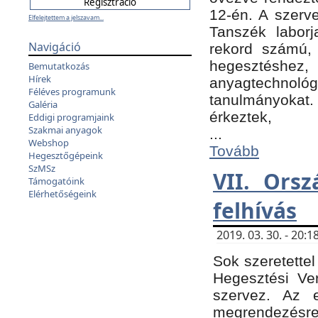
12-én. A szer
Elfelejtettem a jelszavam...
Tanszék laborj
Navigáció
rekord számú, 
hegesztéshe
Bemutatkozás
Hírek
anyagtechnológ
Féléves programunk
tanulmányokat.
Galéria
érkeztek,
Eddigi programjaink
Szakmai anyagok
...
Webshop
Tovább
Hegesztőgépeink
SzMSz
VII. Ors
Támogatóink
Elérhetőségeink
felhívás
2019. 03. 30. - 20
Sok szeretettel
Hegesztési Ve
szervez. Az 
megrendezésre 