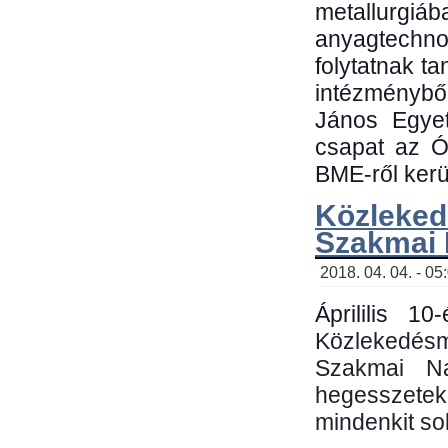
metallu
anyagtechn
folytatnak t
intézménybő
János Egyet
csapat az Ó
BME-ről kerül
Közleked
Szakmai
2018. 04. 04. - 05
Áprililis 1
Közlekedés
Szakmai N
hegesszetek 
mindenkit sok