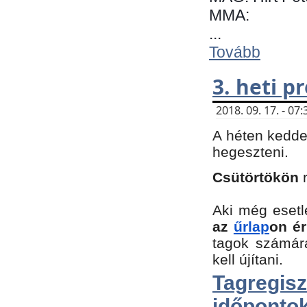
MMA:
...
Tovább
3. heti 
2018. 09. 17. - 0
A héten kedde
hegeszteni.
Csütörtökön
Aki még esetl
az
űrlap
on ér
tagok számár
kell újítani.
Tagregi
időpontok