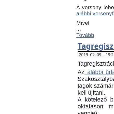
A verseny lebo
alábbi versenyf
Mivel
...
Tovább
Tagregisz
2019. 02. 09. - 19
Tagregisztráci
Az
alábbi űrl
Szakosztályb
tagok számára
kell újítani.
​A kötelező 
oktatáson m
vennie):