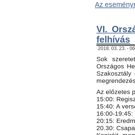
Az eseményről
VI. Orsz
felhívás
2018. 03. 23. - 0
Sok szerete
Országos He
Szakosztály 
megrendezésr
Az előzetes 
15:00: Regis
15:40: A ver
16:00-19:45:
20:
​15​
: Eredm
​20.30: Csapa