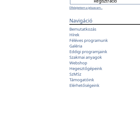
Elfelejtettem a jelszavam...
Navigáció
Bemutatkozás
Hírek
Féléves programunk
Galéria
Eddigi programjaink
Szakmai anyagok
Webshop
Hegesztőgépeink
SzMSz
Támogatóink
Elérhetőségeink