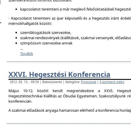
számukra közös fórumot biztosítani:
kapcsolatot teremteni a már meglevő felsőoktatásbeli hegeszté
- Kapcsolatot teremteni az ipar képviselői és a hegesztés iránt érdek
mérnökhallgatók között:
üzemlátogatások szervezése,
szakmai rendezvények (kiállítások, szakmai versenyek, előadások
szimpózium szervezése annak
...
Tovább
XXVI. Hegesztési Konferencia
2012. 05. 13. - 09:59 | BakosLevente | Kategória:
Programok
|
0 komment eddig
Május 10-12. között került megrendezésre a XXVI. Hegeszt
Hegesztéstechnikai Kiállítás az Óbudai Egyetemen. Szakosztályunk rés
konferencián.
A szakmai előadások anyaga hamarosan elérhető a konferencia honla