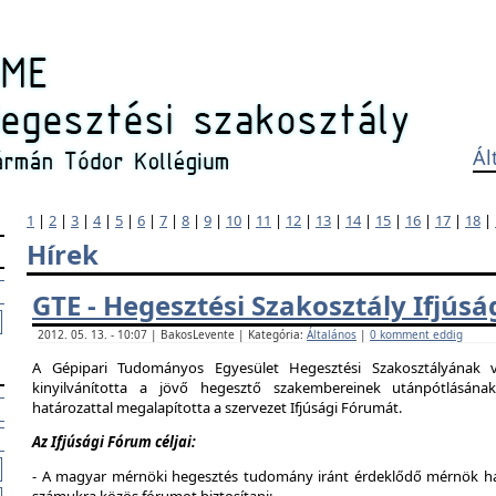
Ál
1
|
2
|
3
|
4
|
5
|
6
|
7
|
8
|
9
|
10
|
11
|
12
|
13
|
14
|
15
|
16
|
17
|
18
|
Hírek
GTE - Hegesztési Szakosztály Ifjús
2012. 05. 13. - 10:07 | BakosLevente | Kategória:
Általános
|
0 komment eddig
A Gépipari Tudományos Egyesület Hegesztési Szakosztályának v
kinyilvánította a jövő hegesztő szakembereinek utánpótlásána
határozattal megalapította a szervezet Ifjúsági Fórumát.
Az Ifjúsági Fórum céljai:
- A magyar mérnöki hegesztés tudomány iránt érdeklődő mérnök hallg