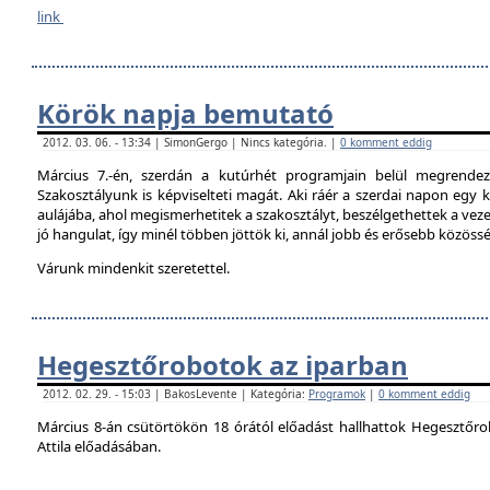
link
Körök napja bemutató
2012. 03. 06. - 13:34 | SimonGergo | Nincs kategória. |
0 komment eddig
Március 7.-én, szerdán a kutúrhét programjain belül megrendez
Szakosztályunk is képviselteti magát. Aki ráér a szerdai napon egy ki
aulájába, ahol megismerhetitek a szakosztályt, beszélgethettek a veze
jó hangulat, így minél többen jöttök ki, annál jobb és erősebb közöss
Várunk mindenkit szeretettel.
Hegesztőrobotok az iparban
2012. 02. 29. - 15:03 | BakosLevente | Kategória:
Programok
|
0 komment eddig
Március 8-án csütörtökön 18 órától előadást hallhattok Hegesztőro
Attila előadásában.