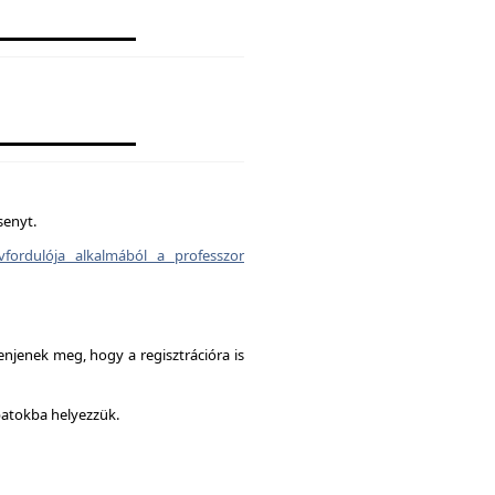
senyt.
vfordulója alkalmából a professzor
enjenek meg, hogy a regisztrációra is
patokba helyezzük.