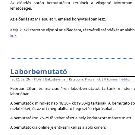
Az előadás során bemutatásra kerülnek a világelső Motoman h
lehetőségei.
Az előadás az MT épület 1. emeleti könyvtárában lesz.
Kérjük, aki szeretne eljönni az előadásra, részvételi szándékát az alábbi
link
Laborbemutató
2012. 02. 26. - 11:49 | BakosLevente | Kategória:
Programok
|
0 komment eddig
Február 28-án és március 1-én laborbemutatót tartunk minden 
laborjában.
A bemutatók mindkét nap 18:30 - kb19:30-ig tartanak. A bemutató sor
eszközöket, és az ott megtalálható hegesztési eljárásokat.
A bemutatókon 25-25 fő vehet részt a hely korlátozott mérete miatt.
A bemutatókra online jelentkezni kell az alábbi címen: