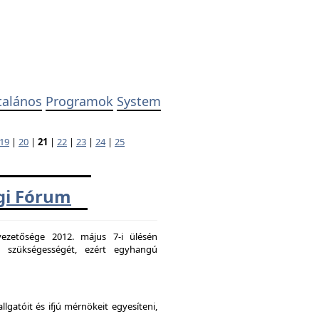
talános
Programok
System
19
|
20
|
21
|
22
|
23
|
24
|
25
ági Fórum
ezetősége 2012. május 7-i ülésén
k szükségességét, ezért egyhangú
atóit és ifjú mérnökeit egyesíteni,