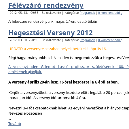
Félévzáró rendezvény
2012. 05. 13. - 09:55 | BakosLevente | Kategória:
Programok
|
0 komment eddig
A félévzáró rendezvényünk május 17-én, csütörtökön
Hegesztési Verseny 2012
2012. 03. 30. - 20:59 | BakosLevente | Kategória:
Programok
|
0 komment eddig
UPDATE: a versenyre a szabad helyek beteltek! - április 16.
Régi hagyományunkhoz híven idén is megrendezzük a Hegesztési Ver
A versenyt idén Gillemot László professzor születésének 100. é
emlékének ajánljuk.
A verseny április 20-án lesz, 16 órai kezdettel a G épületben.
Kérjük a versenyzőket, a verseny kezdete előtt legalább 20 perccel jel
maradjon idő! A verseny időtartama kb 4 óra.
Nevezni 3-4 fős csapatoknak lehet. Az egyéni nevezőket a hiányos csa
Nevezés előzetesen
...
Tovább