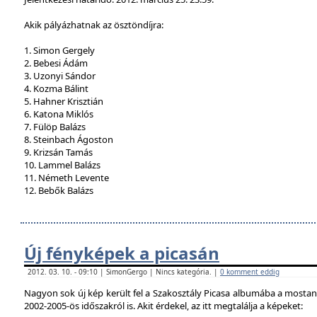
Akik pályázhatnak az ösztöndíjra:
1. Simon Gergely
2. Bebesi Ádám
3. Uzonyi Sándor
4. Kozma Bálint
5. Hahner Krisztián
6. Katona Miklós
7. Fülöp Balázs
8. Steinbach Ágoston
9. Krizsán Tamás
10. Lammel Balázs
11. Németh Levente
12. Bebők Balázs
Új fényképek a picasán
2012. 03. 10. - 09:10 | SimonGergo | Nincs kategória. |
0 komment eddig
Nagyon sok új kép került fel a Szakosztály Picasa albumába a mostan
2002-2005-ös időszakról is. Akit érdekel, az itt megtalálja a képeket: