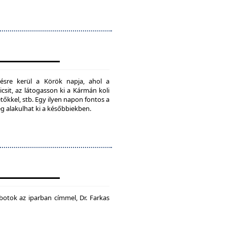
ésre kerül a Körök napja, ahol a
csit, az látogasson ki a Kármán koli
tőkkel, stb. Egy ilyen napon fontos a
ég alakulhat ki a későbbiekben.
botok az iparban címmel, Dr. Farkas