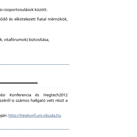
si csoportosulások között.
lődő és elkötelezett fiatal mérnökök,
, vitafórumok) biztosítása,
ési Konferencia és Hegtech2012
zéről is számos hallgató vett részt a
pján:
http://hegkonf.uni-obuda.hu