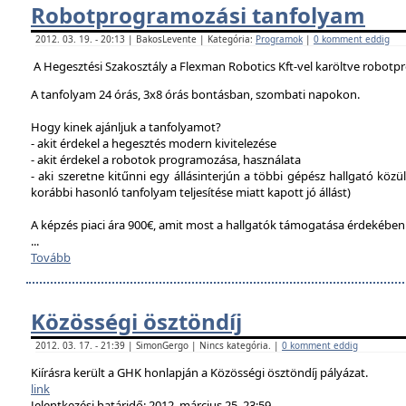
Robotprogramozási tanfolyam
2012. 03. 19. - 20:13 | BakosLevente | Kategória:
Programok
|
0 komment eddig
A Hegesztési Szakosztály a Flexman Robotics Kft-vel karöltve robotp
A tanfolyam 24 órás, 3x8 órás bontásban, szombati napokon.
Hogy kinek ajánljuk a tanfolyamot?
- akit érdekel a hegesztés modern kivitelezése
- akit érdekel a robotok programozása, használata
- aki szeretne kitűnni egy állásinterjún a többi gépész hallgató közü
korábbi hasonló tanfolyam teljesítése miatt kapott jó állást)
A képzés piaci ára 900€, amit most a hallgatók támogatása érdekébe
...
Tovább
Közösségi ösztöndíj
2012. 03. 17. - 21:39 | SimonGergo | Nincs kategória. |
0 komment eddig
Kiírásra került a GHK honlapján a Közösségi ösztöndíj pályázat.
link
Jelentkezési határidő: 2012. március 25. 23:59.