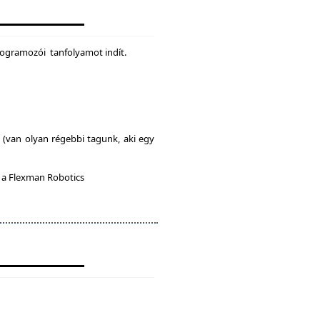
rogramozói tanfolyamot indít.
l (van olyan régebbi tagunk, aki egy
n a Flexman Robotics