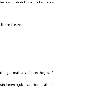
egesztőrobotok ipari alkalmazási
 linken jelezze:
új tagunknak a G épület hegesztő
án ismertetjük a laborban található