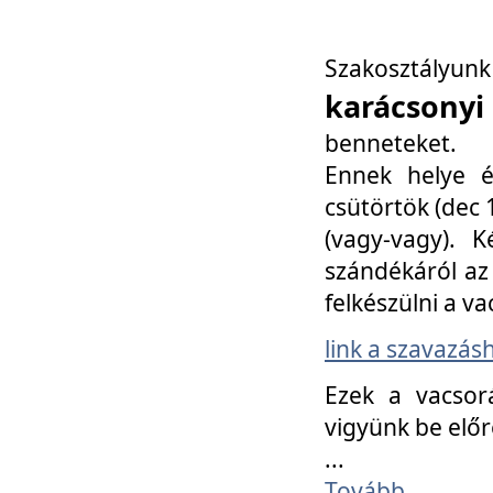
Szakosztály
karácsonyi
benneteket.
Ennek helye é
csütörtök (dec 1
(vagy-vagy). K
szándékáról az 
felkészülni a va
link a szavazás
Ezek a vacsor
vigyünk be előr
...
Tovább