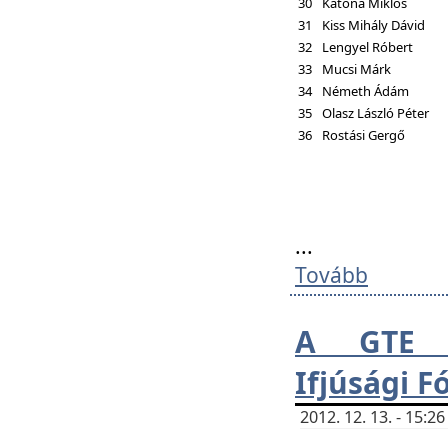
30
Katona Miklós
31
Kiss Mihály Dávid
32
Lengyel Róbert
33
Mucsi Márk
34
Németh Ádám
35
Olasz László Péter
36
Rostási Gergő
...
Tovább
A GTE H
Ifjúsági 
2012. 12. 13. - 15: