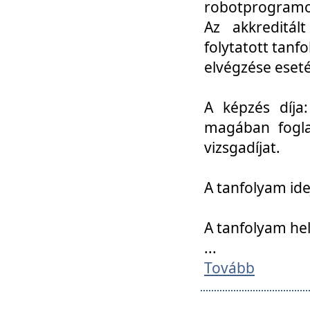
robotprogramoz
Az akkreditál
folytatott tan
elvégzése eset
A képzés díja
magában foglal
vizsgadíjat.
A tanfolyam ide
A tanfolyam he
...
Tovább