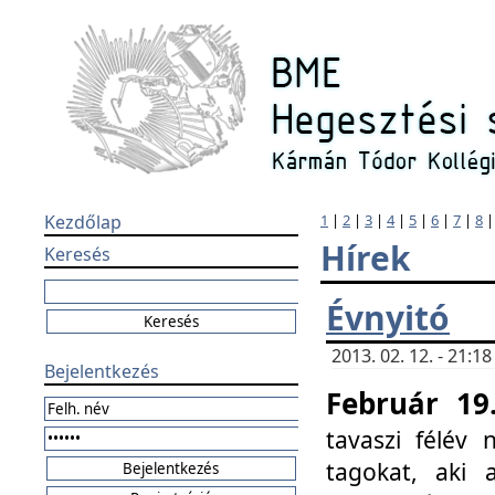
Kezdőlap
1
|
2
|
3
|
4
|
5
|
6
|
7
|
8
Hírek
Keresés
Évnyitó
2013. 02. 12. - 21:
Bejelentkezés
Február 19
tavaszi félév
tagokat, aki 