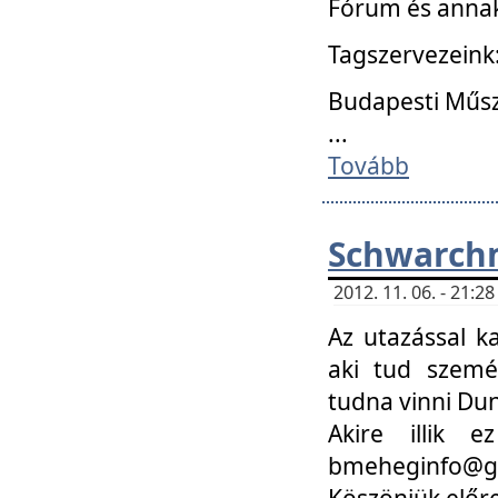
Fórum és annak
Tagszervezeink
Budapesti Műs
...
Tovább
Schwarchm
2012. 11. 06. - 21:
Az utazással k
aki tud szemé
tudna vinni Du
Akire illik 
bmeheginfo@gma
Köszönjük előre