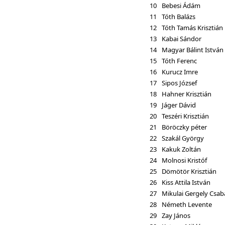
10
Bebesi Ádám
11
Tóth Balázs
12
Tóth Tamás Krisztián
13
Kabai Sándor
14
Magyar Bálint István
15
Tóth Ferenc
16
Kurucz Imre
17
Sipos József
18
Hahner Krisztián
19
Jáger Dávid
20
Teszéri Krisztián
21
Böröczky péter
22
Szakál György
23
Kakuk Zoltán
24
Molnosi Kristóf
25
Dömötör Krisztián
26
Kiss Attila István
27
Mikulai Gergely Csab
28
Németh Levente
29
Zay János