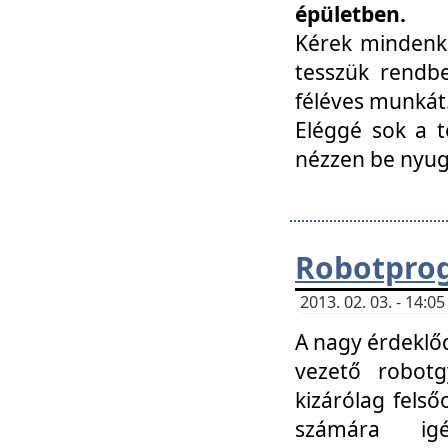
épületben.
Kérek mindenki
tesszük rendbe
féléves munkát
Eléggé sok a te
nézzen be nyu
Robotprog
2013. 02. 03. - 14:
A nagy érdeklőd
vezető robotg
kizárólag felső
számára ig