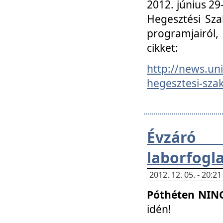
2012. június 2
Hegesztési Sza
programjairól,
cikket:
http://news.un
hegesztesi-szak
Évzáró 
laborfogl
2012. 12. 05. - 20:
Póthéten NIN
idén!