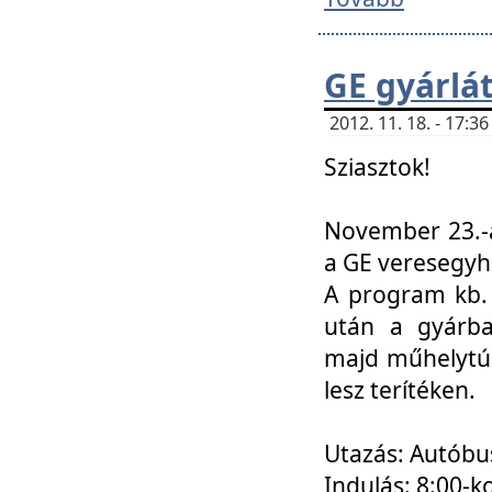
GE gyárlá
2012. 11. 18. - 17:
Sziasztok!
November 23.-á
a GE veresegyh
A program kb. 
után a gyárba
majd műhelytúr
lesz terítéken.
Utazás: Autóbu
Indulás: 8:00-k