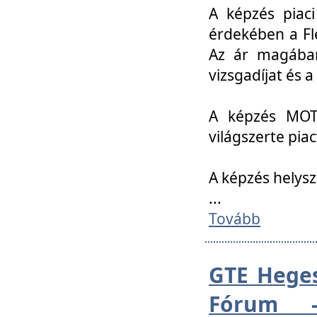
A képzés piac
érdekében a Fl
Az ár magában 
vizsgadíjat és a
A képzés MOT
világszerte pia
A képzés helys
...
Tovább
GTE Heges
Fórum -