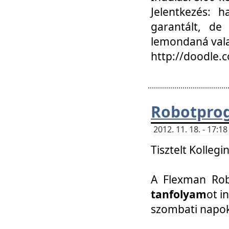
Jelentkezés: h
garantált, de
lemondaná vala
http://doodle.
Robotpro
2012. 11. 18. - 17:
Tisztelt Kollegi
A Flexman Robo
tanfolyam
ot i
szombati napo