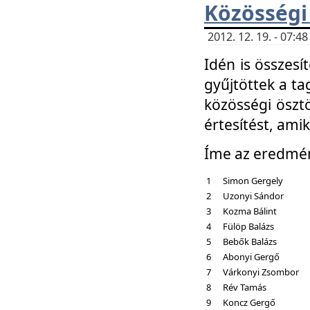
Közösségi
2012. 12. 19. - 07:
Idén is összesí
gyűjtöttek a ta
közösségi ösztö
értesítést, amik
Íme az eredmé
1
Simon Gergely
2
Uzonyi Sándor
3
Kozma Bálint
4
Fülöp Balázs
5
Bebők Balázs
6
Abonyi Gergő
7
Várkonyi Zsombor
8
Rév Tamás
9
Koncz Gergő