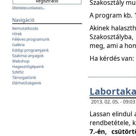
Szakosztály mu
Elfelejtettem a jelszavam...
A program kb. 1 
Navigáció
Akinek halaszth
Bemutatkozás
Hírek
Szakosztályba,
Féléves programunk
meg, ami a hon
Galéria
Eddigi programjaink
Szakmai anyagok
Ha kérdés van:
Webshop
Hegesztőgépeink
SzMSz
Támogatóink
Elérhetőségeink
Labortaka
2013. 02. 05. - 09:
Lassan elindul a
rendbetétele, k
7.-én, csütör