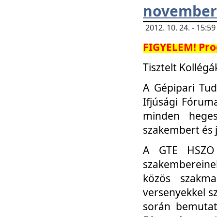
november 
2012. 10. 24. - 15:
FIGYELEM! Pro
Tisztelt Kollégá
A Gépipari Tu
Ifjúsági Fóru
minden heges
szakembert és 
A GTE HSZO I
szakembereinek
közös szakmai
versenyekkel sz
során bemutatk