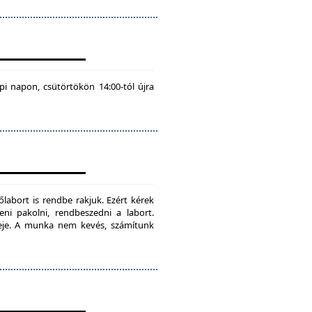
pi napon, csütörtökön 14:00-tól újra
labort is rendbe rakjuk. Ezért kérek
teni pakolni, rendbeszedni a labort.
ideje. A munka nem kevés, számítunk