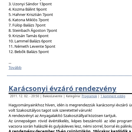
3. Uzonyi Sándor 13pont
4. Kozma Bálint 9pont
5. Hahner Krisztián 7pont
6. Katona Miklós 7pont
7. Fülöp Balázs 7pont
8. Steinbach Ágoston 7pont
9. Krizsán Tamás 6pont
10. Lammel Balázs 6pont
11. Németh Levente 5pont
12. Bebők Balázs 5pont
...
Tovább
Karácsonyi évzáró rendezvény
2011. 12. 02. - 20:50 | BakosLevente | Kategória:
Programok
|
1 komment eddig
Hagyományainkhoz híven, idén is megrendezzük karácsonyi évzáró ün
volt Szakosztályos tagot sok szeretettel várunk!
A rendezvényt az Anyagalakító Szakosztállyal közösen tartjuk.
Az ünnepségen rövid évértékelés, képes beszámoló az idei program
vacsora során halászlé és gulyásleves lesz, némi sörrel, borral és pálink
A rendezvény december 15-én csütörtökön, 18órakor kezdődik a