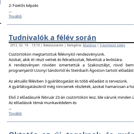
2: Fizetős képzés
...
Tovább
Tudnivalók a félév során
2012. 02. 19. - 13:10 | BakosLevente | Kategória:
Általános
|
0 komment eddig
Csütörtökön megtartottuk félévnyitó rendezvényünk.
Azokat, akik itt részt vettek és feliratkoztak, felvettük a levlistára.
A rendezvényen röviden ismertettük a Szakosztályt, rövid bemu
programjairól Uzonyi Sándortól és Steinbach Ágoston tartott előadást
Az aktuális félévben 3 gyárlátogatást és több előadást is tervezünk.
A gyárlátogatásokról még nincsenek részletek, azokat hamarosan a h
Első 2 előadásunk február 23-án csütörtökön lesz. Ide várunk minden ú
Az előadások témái munkavédelem és
...
Tovább