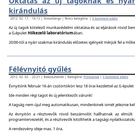
Oktatás az új tagoknak és nyár
kirándulás
2012. 02. 17. - 16:12 | SimonGergo | Nincs kategória. |
0 komment eddig
Az új tagok kötelező munkavédelmi oktatása és az eljárások rövid be
a G.épület
Hőkezelő laboratórium
ában.
20:00-tól a nyári szakmai kirándulás előzetes igényeit mérjük fel a Hők
Félévnyitó gyűlés
2012. 02. 02. - 22:21 | BakosLevente | Kategória:
Programok
|
0 komment eddig
Évnyitónk február 16-án csütörtökön lesz 18 órai kezdettel az G épület
Ide minden régi tagot és új jelentkezőt várunk!
A tagság nem újul meg automatikusan, mindenkinek ismét jeleznie kell
Az évnyitón a résztvevők rövid beszámolót hallhatnak az elmúlt é
programtervezetét, és a résztvevők kitölthetik a tagsági nyilatkozatok
A rendezvény ideje max. 1 óra.