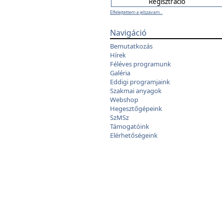
Elfelejtettem a jelszavam...
Navigáció
Bemutatkozás
Hírek
Féléves programunk
Galéria
Eddigi programjaink
Szakmai anyagok
Webshop
Hegesztőgépeink
SzMSz
Támogatóink
Elérhetőségeink