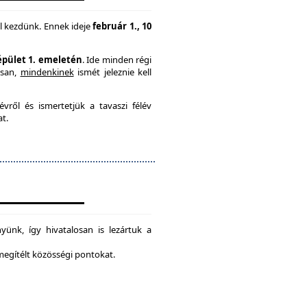
l kezdünk. Ennek ideje
február 1., 10
 épület 1. emeletén
. Ide minden régi
usan,
mindenkinek
ismét jeleznie kell
vről és ismertetjük a tavaszi félév
at.
ünk, így hivatalosan is lezártuk a
 megítélt közösségi pontokat.