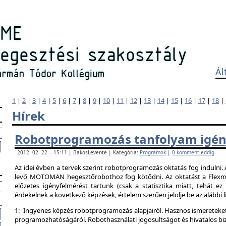
Ál
1
|
2
|
3
|
4
|
5
|
6
|
7
|
8
|
9
|
10
|
11
|
12
|
13
|
14
|
15
|
16
|
17
|
18
|
Hírek
Robotprogramozás tanfolyam igén
2012. 02. 22. - 15:11 | BakosLevente | Kategória:
Programok
|
0 komment eddig
Az idei évben a tervek szerint robotprogramozás oktatás fog indulni.
levő MOTOMAN hegesztőrobothoz fog kötődni. Az oktatást a Flexman
előzetes igényfelmérést tartunk (csak a statisztika miatt, tehát e
érdekelnek a következő képzések, értelem szerűen jelölje be az alábbi l
1: Ingyenes képzés robotprogramozás alapjairól. Hasznos ismereteket
programozhatóságáról. Robothasználati jogosultságot és hivatalos bi