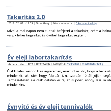
Takarítás 2.0
2012. 02. 01. - 17:39 | SimonGergo | Nincs kategória. |
0 komment eddig
Mivel a mai napon nem tudtuk befejezni a takarítást, ezért a holna
várjuk lelkes tagjainkat és jövőbeli tagjainkat segíteni.
Év eleji labortakarítás
2012. 01. 30. - 13:49 | SimonGergo | Kategória:
Programok
|
0 komment eddig
Újabb félév kezdődik az egyetemen, ezért itt az idő, hogy a hegesztő
mindenkit, aki ráér, hogy február 1.-n, szerdán 10-től jöjjön segí
Természetesen aki csak délután ér rá, az is jöhet, ahogy lesz rá 
mindenkire.
Évnyitó és év eleji tennivalók