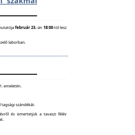
i szakmai
mutatója
február 23.
-án
18:00
-tól lesz
ezelő laborban.
 1. emeletén.
 tagsági szándékát.
vről és ismertetjük a tavaszi félév
at.