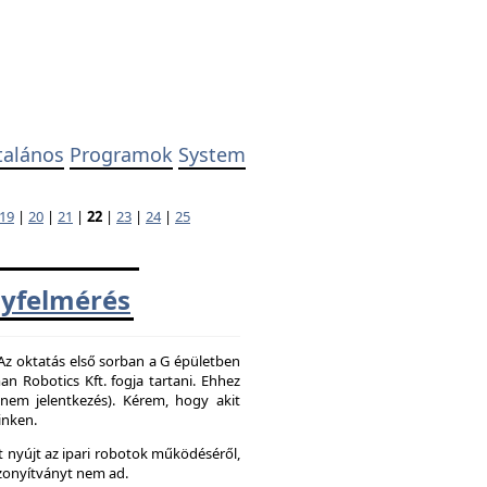
talános
Programok
System
19
|
20
|
21
|
22
|
23
|
24
|
25
yfelmérés
 Az oktatás első sorban a G épületben
 Robotics Kft. fogja tartani. Ehhez
z nem jelentkezés). Kérem, hogy akit
inken.
 nyújt az ipari robotok működéséről,
zonyítványt nem ad.