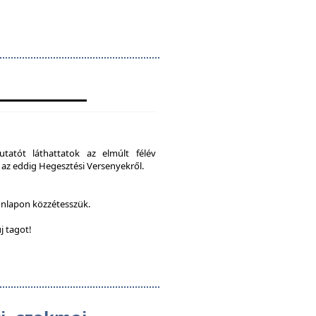
tatót láthattatok az elmúlt félév
 az eddig Hegesztési Versenyekről.
onlapon közzétesszük.
j tagot!