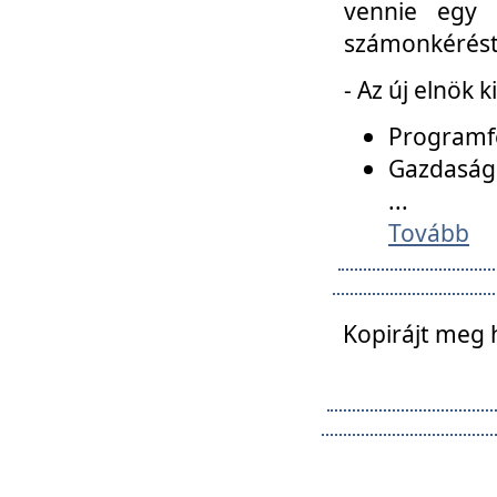
vennie egy 
számonkérést t
- Az új elnök 
Programfe
Gazdasági
...
Tovább
Kopirájt meg 