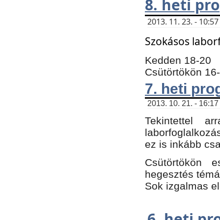
8. heti p
2013. 11. 23. - 10:
Szokásos labor
Kedden 18-20
Csütörtökön 16
7. heti pr
2013. 10. 21. - 16:17
Tekintettel 
laborfoglalkozá
ez is inkább csa
Csütörtökön e
hegesztés témáb
Sok izgalmas el
6. heti p