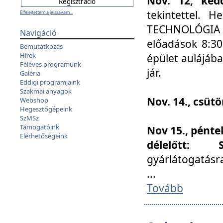
Nov. 12, kedd
tekintettel. 
Elfelejtettem a jelszavam...
TECHNOLÓGIA s
Navigáció
előadások 8:30
Bemutatkozás
Hírek
épület aulájába
Féléves programunk
jár.
Galéria
Eddigi programjaink
Szakmai anyagok
Nov. 14., csüt
Webshop
Hegesztőgépeink
SzMSz
Támogatóink
Nov 15., pénte
Elérhetőségeink
délelőtt:
gyárlátogatásr
...
Tovább