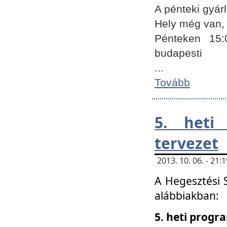
A pénteki gyár
Hely még van, 
Pénteken 15:
budapesti
...
Tovább
5. heti
tervezet
2013. 10. 06. - 21
A Hegesztési 
alábbiakban:
5. heti prog