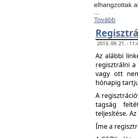
elhangzottak a
...
Tovább
Regisztrá
2013. 09. 21. - 1
Az alábbi lin
regisztrálni a
vagy ott nem
hónapig tartju
A regisztráció
tagság felt
teljesítése. A
Íme a regisztr