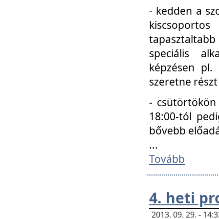
- kedden a szo
kiscsoportos
tapasztaltab
speciális a
képzésen pl.
szeretne részt
- csütörtökön
18:00-tól ped
bővebb előadá
...
Tovább
4. heti p
2013. 09. 29. - 14