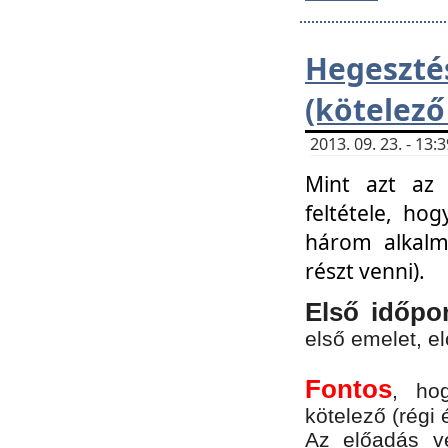
Hegesz
(kötelező
2013. 09. 23. - 13
Mint azt az 
feltétele, ho
három alkalm
részt venni).
Első időpo
első emelet, e
Fontos
, ho
kötelező (régi 
Az előadás vé