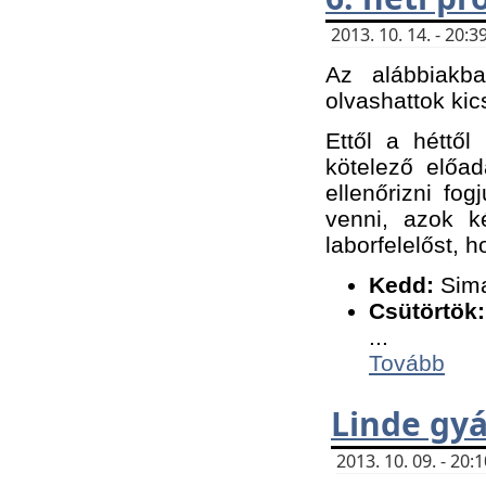
2013. 10. 14. - 20
Az alábbiakb
olvashattok kic
Ettől a héttől
kötelező előa
ellenőrizni fo
venni, azok k
laborfelelőst, h
K
edd:
Sima
Csütörtök:
...
Tovább
Linde gyá
2013. 10. 09. - 20