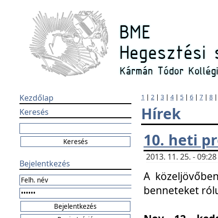
Kezdőlap
1
|
2
|
3
|
4
|
5
|
6
|
7
|
8
Hírek
Keresés
10. heti 
2013. 11. 25. - 09:
Bejelentkezés
A közeljövőben
benneteket ról