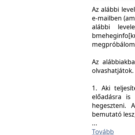
Az alábbi leve
e-mailben (am
alábbi leve
bmeheginfo[k
megpróbálom k
Az alábbiakba
olvashatjátok.
1. Aki teljes
előadásra is
hegeszteni. 
bemutató lesz
...
Tovább