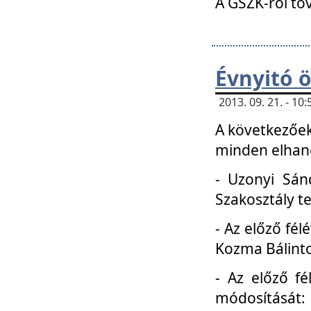
A GSZK-ról to
Évnyitó 
2013. 09. 21. - 1
A következőek
minden elhang
- Uzonyi Sánd
Szakosztály t
- Az előző fél
Kozma Bálinto
- Az előző f
módosítását: