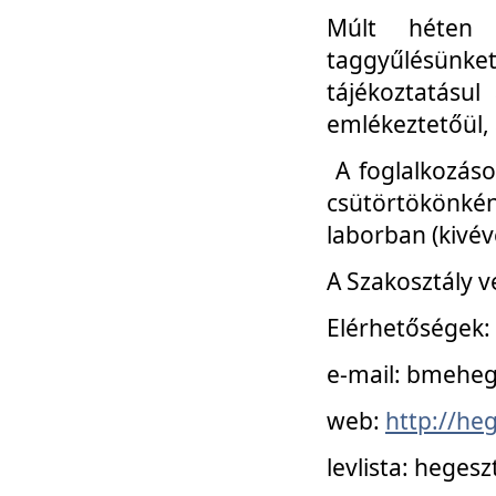
Múlt héten 
taggyűlésünke
tájékoztatásul
emlékeztetőül, a
A foglalkozáso
csütörtökönké
laborban (kivév
A Szakosztály v
Elérhetőségek:
e-mail: bmehe
web:
http://he
levlista: hege