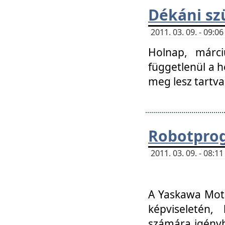
Dékáni sz
2011. 03. 09. - 09:
Holnap, márci
függetlenül a h
meg lesz tartva
Robotpro
2011. 03. 09. - 08:
A Yaskawa Moto
képviseletén, 
számára igényb