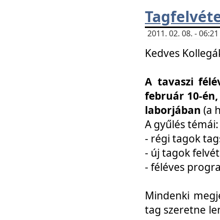
Tagfelvéte
2011. 02. 08. - 06:
Kedves Kollegá
A tavaszi fél
február 10-én,
laborjában
(a 
A gyűlés témái:
- régi tagok t
- új tagok felvé
- féléves prog
Mindenki megje
tag szeretne le