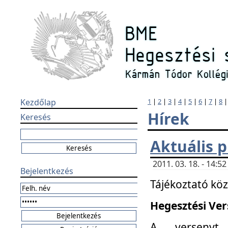
Kezdőlap
1
|
2
|
3
|
4
|
5
|
6
|
7
|
8
Hírek
Keresés
Aktuális 
2011. 03. 18. - 14:
Bejelentkezés
Tájékoztató kö
Hegesztési Vers
A versenyt 