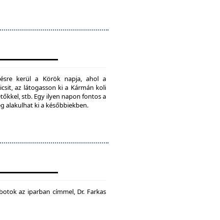
ésre kerül a Körök napja, ahol a
csit, az látogasson ki a Kármán koli
tőkkel, stb. Egy ilyen napon fontos a
ég alakulhat ki a későbbiekben.
botok az iparban címmel, Dr. Farkas