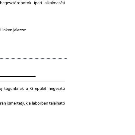
egesztőrobotok ipari alkalmazási
 linken jelezze:
új tagunknak a G épület hegesztő
án ismertetjük a laborban található