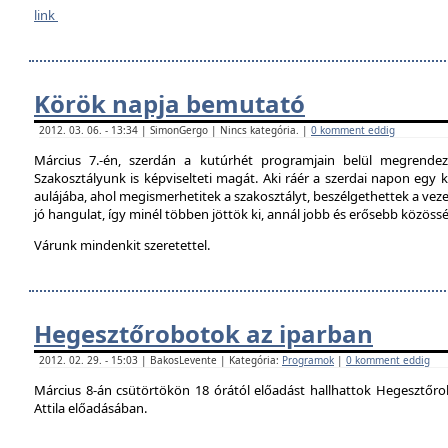
link
Körök napja bemutató
2012. 03. 06. - 13:34 | SimonGergo | Nincs kategória. |
0 komment eddig
Március 7.-én, szerdán a kutúrhét programjain belül megrendez
Szakosztályunk is képviselteti magát. Aki ráér a szerdai napon egy ki
aulájába, ahol megismerhetitek a szakosztályt, beszélgethettek a veze
jó hangulat, így minél többen jöttök ki, annál jobb és erősebb közöss
Várunk mindenkit szeretettel.
Hegesztőrobotok az iparban
2012. 02. 29. - 15:03 | BakosLevente | Kategória:
Programok
|
0 komment eddig
Március 8-án csütörtökön 18 órától előadást hallhattok Hegesztőro
Attila előadásában.