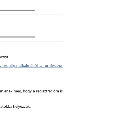
senyt.
vfordulója alkalmából a professzor
enjenek meg, hogy a regisztrációra is
patokba helyezzük.