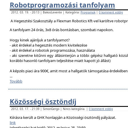
Robotprogramozási tanfolyam
2012. 03. 19. - 20:13 | BakosLevente | Kategória:
Programok
|
0 komment eddig
A Hegesztési Szakosztály a Flexman Robotics Kft-vel karöltve robotp
A tanfolyam 24 órás, 3x8 órás bontásban, szombati napokon.
Hogy kinek ajánljuk a tanfolyamot?
- akit érdekel a hegesztés modern kivitelezése
- akit érdekel a robotok programozása, használata
- aki szeretne kitűnni egy állásinterjún a többi gépész hallgató közü
korábbi hasonló tanfolyam teljesítése miatt kapott jó állást)
A képzés piaci ára 900€, amit most a hallgatók támogatása érdekébe
...
Tovább
Közösségi ösztöndíj
2012. 03. 17. - 21:39 | SimonGergo | Nincs kategória. |
0 komment eddig
Kiírásra került a GHK honlapján a Közösségi ösztöndíj pályázat.
link
Jelentkezési határidő: 2012. március 25. 23:59.