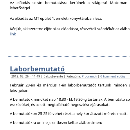
Az előadás során bemutatásra kerülnek a világelső Motoman h
lehetőségei.
Az előadás az MT épület 1. emeleti könyvtárában lesz.
Kérjük, aki szeretne eljönni az előadásra, részvételi szándékát az alábbi
link
Laborbemutató
2012. 02. 26. - 11:49 | BakosLevente | Kategória:
Programok
|
0 komment eddig
Február 28-án és március 1-én laborbemutatót tartunk minden 
laborjában.
A bemutatók mindkét nap 18:30 - kb19:30-ig tartanak. A bemutató sor
eszközöket, és az ott megtalálható hegesztési eljárásokat.
A bemutatókon 25-25 fő vehet részt a hely korlátozott mérete miatt.
A bemutatókra online jelentkezni kell az alábbi címen: