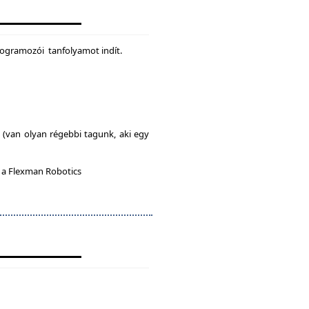
rogramozói tanfolyamot indít.
l (van olyan régebbi tagunk, aki egy
n a Flexman Robotics