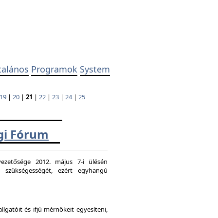
talános
Programok
System
19
|
20
|
21
|
22
|
23
|
24
|
25
ági Fórum
ezetősége 2012. május 7-i ülésén
k szükségességét, ezért egyhangú
atóit és ifjú mérnökeit egyesíteni,