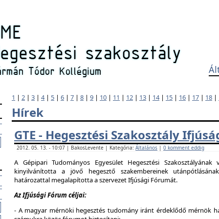
Ál
1
|
2
|
3
|
4
|
5
|
6
|
7
|
8
|
9
|
10
|
11
|
12
|
13
|
14
|
15
|
16
|
17
|
18
|
Hírek
GTE - Hegesztési Szakosztály Ifjús
2012. 05. 13. - 10:07 | BakosLevente | Kategória:
Általános
|
0 komment eddig
A Gépipari Tudományos Egyesület Hegesztési Szakosztályának v
kinyilvánította a jövő hegesztő szakembereinek utánpótlásána
határozattal megalapította a szervezet Ifjúsági Fórumát.
Az Ifjúsági Fórum céljai:
- A magyar mérnöki hegesztés tudomány iránt érdeklődő mérnök hallg