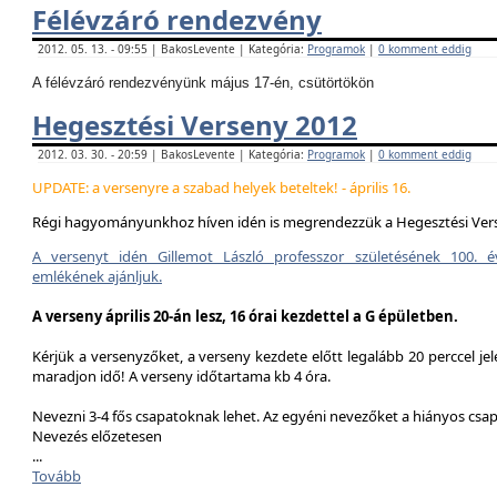
Félévzáró rendezvény
2012. 05. 13. - 09:55 | BakosLevente | Kategória:
Programok
|
0 komment eddig
A félévzáró rendezvényünk május 17-én, csütörtökön
Hegesztési Verseny 2012
2012. 03. 30. - 20:59 | BakosLevente | Kategória:
Programok
|
0 komment eddig
UPDATE: a versenyre a szabad helyek beteltek! - április 16.
Régi hagyományunkhoz híven idén is megrendezzük a Hegesztési Ver
A versenyt idén Gillemot László professzor születésének 100. é
emlékének ajánljuk.
A verseny április 20-án lesz, 16 órai kezdettel a G épületben.
Kérjük a versenyzőket, a verseny kezdete előtt legalább 20 perccel jel
maradjon idő! A verseny időtartama kb 4 óra.
Nevezni 3-4 fős csapatoknak lehet. Az egyéni nevezőket a hiányos csa
Nevezés előzetesen
...
Tovább