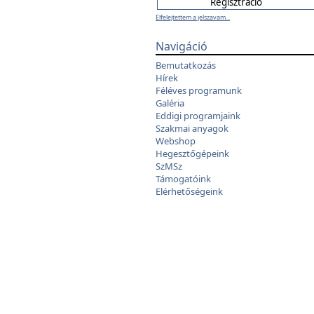
Elfelejtettem a jelszavam...
Navigáció
Bemutatkozás
Hírek
Féléves programunk
Galéria
Eddigi programjaink
Szakmai anyagok
Webshop
Hegesztőgépeink
SzMSz
Támogatóink
Elérhetőségeink