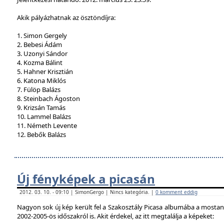
Akik pályázhatnak az ösztöndíjra:
1. Simon Gergely
2. Bebesi Ádám
3. Uzonyi Sándor
4. Kozma Bálint
5. Hahner Krisztián
6. Katona Miklós
7. Fülöp Balázs
8. Steinbach Ágoston
9. Krizsán Tamás
10. Lammel Balázs
11. Németh Levente
12. Bebők Balázs
Új fényképek a picasán
2012. 03. 10. - 09:10 | SimonGergo | Nincs kategória. |
0 komment eddig
Nagyon sok új kép került fel a Szakosztály Picasa albumába a mostan
2002-2005-ös időszakról is. Akit érdekel, az itt megtalálja a képeket: