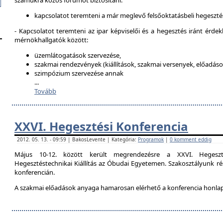
számukra közös fórumot biztosítani:
kapcsolatot teremteni a már meglevő felsőoktatásbeli hegeszté
- Kapcsolatot teremteni az ipar képviselői és a hegesztés iránt érdek
mérnökhallgatók között:
üzemlátogatások szervezése,
szakmai rendezvények (kiállítások, szakmai versenyek, előadások
szimpózium szervezése annak
...
Tovább
XXVI. Hegesztési Konferencia
2012. 05. 13. - 09:59 | BakosLevente | Kategória:
Programok
|
0 komment eddig
Május 10-12. között került megrendezésre a XXVI. Hegeszt
Hegesztéstechnikai Kiállítás az Óbudai Egyetemen. Szakosztályunk rés
konferencián.
A szakmai előadások anyaga hamarosan elérhető a konferencia honla