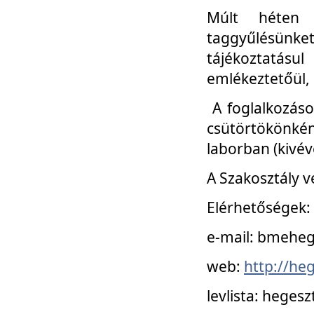
Múlt héten 
taggyűlésünke
tájékoztatásul
emlékeztetőül, a
A foglalkozáso
csütörtökönké
laborban (kivév
A Szakosztály v
Elérhetőségek:
e-mail: bmehe
web:
http://he
levlista: hege