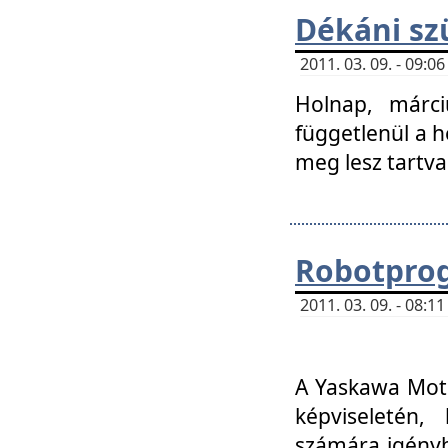
Dékáni sz
2011. 03. 09. - 09:
Holnap, márci
függetlenül a h
meg lesz tartva
Robotpro
2011. 03. 09. - 08:
A Yaskawa Moto
képviseletén, 
számára igényb