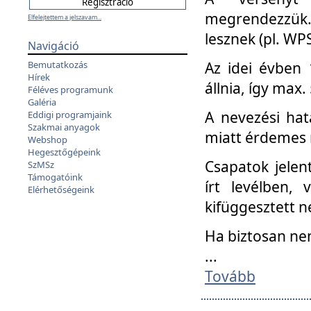
megrendezzük.
Elfelejtettem a jelszavam...
lesznek (pl. WPS
Navigáció
Az idei évben 
Bemutatkozás
Hírek
állnia, így max
Féléves programunk
Galéria
A nevezési hat
Eddigi programjaink
Szakmai anyagok
miatt érdemes 
Webshop
Hegesztőgépeink
Csapatok jele
SzMSz
Támogatóink
írt levélben,
Elérhetőségeink
kifüggesztett n
Ha biztosan ne
...
Tovább