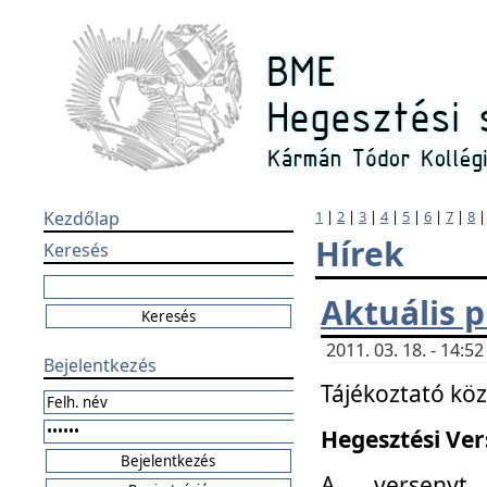
Kezdőlap
1
|
2
|
3
|
4
|
5
|
6
|
7
|
8
Hírek
Keresés
Aktuális 
2011. 03. 18. - 14:
Bejelentkezés
Tájékoztató kö
Hegesztési Vers
A versenyt 