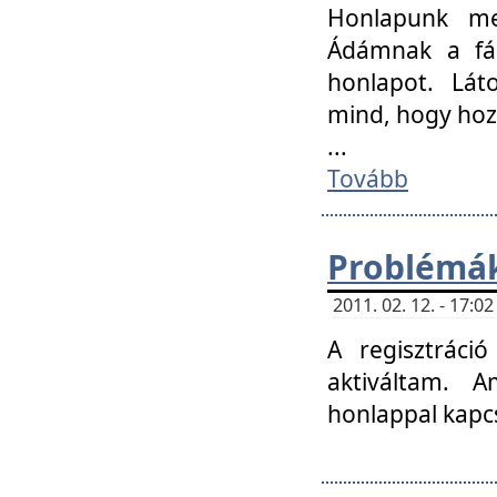
Honlapunk me
Ádámnak a fár
honlapot. Lát
mind, hogy hoz
...
Tovább
Problémák
2011. 02. 12. - 17:
A regisztráci
aktiváltam. 
honlappal kapcs