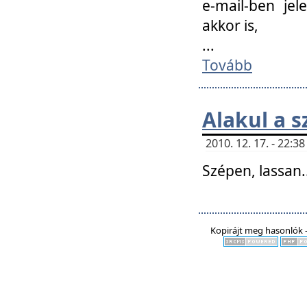
e-mail-ben jel
akkor is,
...
Tovább
Alakul a s
2010. 12. 17. - 22:
Szépen, lassan..
Kopirájt meg hasonlók -