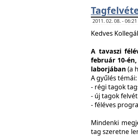
Tagfelvéte
2011. 02. 08. - 06:
Kedves Kollegá
A tavaszi fél
február 10-én,
laborjában
(a 
A gyűlés témái:
- régi tagok t
- új tagok felvé
- féléves prog
Mindenki megje
tag szeretne le