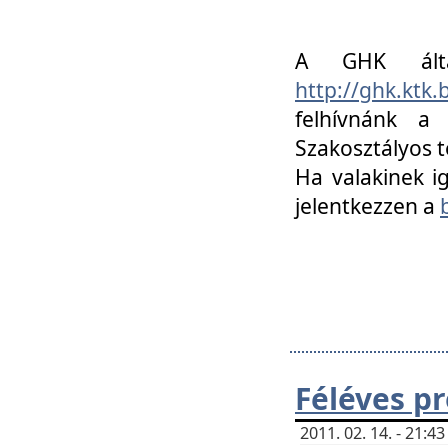
A GHK álta
http://ghk.ktk
felhívnánk a
Szakosztályos t
Ha valakinek i
jelentkezzen a
Féléves p
2011. 02. 14. - 21: