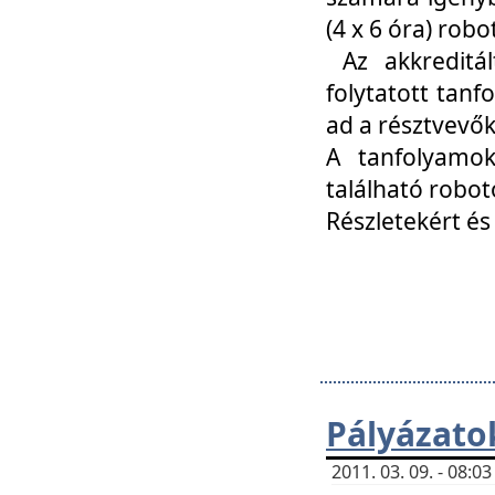
(4 x 6 óra) ro
Az akkreditál
folytatott tan
ad a résztvevő
A tanfolyamok
található robot
Részletekért és
Pályázato
2011. 03. 09. - 08: